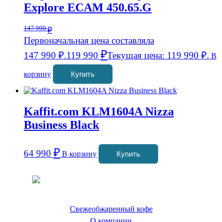
Explore ECAM 450.65.G
147 990
₽
Первоначальная цена составляла
₽
147 990 ₽.
119 990
Текущая цена: 119 990 ₽.
В
корзину
Купить
Kaffit.com KLM1604A Nizza
Business Black
₽
64 990
В корзину
Купить
Coffeefine.ru - магазин хороших
кофемашин для дома
Свежеобжаренный кофе
О компании