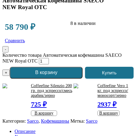
Автоматическая кофемашина SAECO
NEW Royal OTC
8 в наличии
58 790
₽
Сравнить
-
Количество товара Автоматическая кофемашина SAECO
NEW Royal OTC
В корзину
Купить
+
Coffeefine Silenzio 200
Coffeefine Vero 1
гр. под эспрессо/смесь
кг. под эспрессо/
арабик/зерно
моносорт/зерно
725 ₽
2937 ₽
В корзину
В корзину
Категории:
Saeco
,
Кофемашины
Метка:
Saeco
Описание