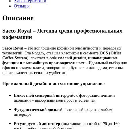
Характеристики
Отзывы
Описание
Saeco Royal – Легенда среди профессиональных
кофемашин
Saeco Royal
– это воплощение кофейной элегантности и передовых
технологий. Эта модель, ставшая классикой в сегменте
OCS (Office
Coffee System)
, сочетает в себе
смелый дизайн, инновационные
функции и высочайшую производительность
. Идеальный выбор для
офисов премиум-класса, коворкингов, бутиков и даже дома, если вы
цените
качество, стиль и удобство
.
Премиальный дизайн и интуитивное управление
Емкостной сенсорный интерфейс
с фотореалистичными
иконками – выбор напитков прост и эстетичен
Футуристический дисплей
– стильный акцент в любом
интерьере
Регулируемый диспенсер
(под чашки высотой от
75 до 160
мм
) – удобство для любой посуды