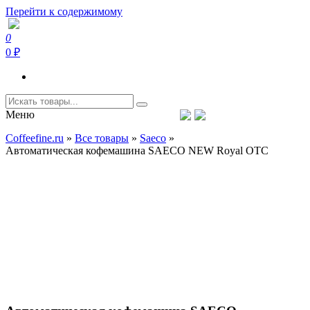
Перейти к содержимому
0
Coffeefine.ru
Интернет-магазин кофемашин и кофейной техники для дома
0 ₽
Меню
Тел.+7 (926) 699-85-06
Пн-Вс 10:00-20:00 МСК
Coffeefine.ru
»
Все товары
»
Saeco
»
support@coffeefine.ru
Автоматическая кофемашина SAECO NEW Royal OTC