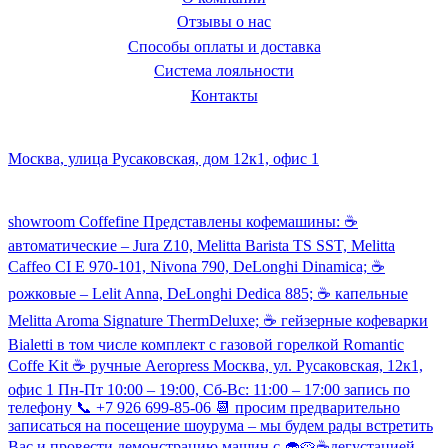
Отзывы о нас
Способы оплаты и доставка
Система лояльности
Контакты
Наш склад и пункт самовывоза:
Москва, улица Русаковская, дом 12к1, офис 1
Посмотреть кофемашины можно здесь:
showroom Coffefine Представлены кофемашины: ☕️
автоматические – Jura Z10, Melitta Barista TS SST, Melitta
Caffeo CI Е 970-101, Nivona 790, DeLonghi Dinamica; ☕️
рожковые – Lelit Anna, DeLonghi Dedica 885; ☕️ капельные
Melitta Aroma Signature ThermDeluxe; ☕️ гейзерные кофеварки
Bialetti в том числе комплект с газовой горелкой Romantic
Coffe Kit ☕️ ручные Aeropress Москва, ул. Русаковская, 12к1,
офис 1 Пн-Пт 10:00 – 19:00, Сб-Вс: 11:00 – 17:00 запись по
телефону 📞 +7 926 699-85-06 📆 просим предварительно
записаться на посещение шоурума – мы будем рады встретить
Вас и провести демонстрацию машин с 🧁🥧☕️дегустацией