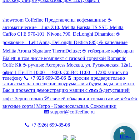
Москва, улица Русаковская, дом 12к1, офис 1
Посмотреть кофемашины можно здесь:
showroom Coffefine Представлены кофемашины: ☕️
автоматические – Jura Z10, Melitta Barista TS SST, Melitta
Caffeo CI Е 970-101, Nivona 790, DeLonghi Dinamica; ☕️
рожковые – Lelit Anna, DeLonghi Dedica 885; ☕️ капельные
Melitta Aroma Signature ThermDeluxe; ☕️ гейзерные кофеварки
Bialetti в том числе комплект с газовой горелкой Romantic
Coffe Kit ☕️ ручные Aeropress Москва, ул. Русаковская, 12к1,
офис 1 Пн-Пт 10:00 – 19:00, Сб-Вс: 11:00 – 17:00 запись по
телефону 📞 +7 926 699-85-06 📆 просим предварительно
записаться на посещение шоурума – мы будем рады встретить
Вас и провести демонстрацию машин с 🧁🥧☕️дегустацией
кофе. Зерно только 💯 свежей обжарки и только самые ⭐️⭐️⭐️⭐️⭐️
вкусные сорта! Метро - Красносельская, Сокольники
📧
support@coffeefine.ru
📞
+7 (926) 699-85-06
(пн-вс 10:00-20:00)