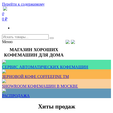
Перейти к содержимому
0
Интернет-магазин кофемашин и кофейной техники для дома
0 ₽
Меню
Тел.+7 (926) 699-85-06
Пн-Вс 10:00-20:00 МСК
МАГАЗИН ХОРОШИХ
support@coffeefine.ru
КОФЕМАШИН ДЛЯ ДОМА
СЕРВИС АВТОМАТИЧЕСКИХ КОФЕМАШИН
ЗЕРНОВОЙ КОФЕ COFFEEFINE TM
SHOWROOM КОФЕМАШИН В МОСКВЕ
РАСПРОДАЖА
Хиты продаж