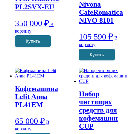
Nivona
PL2SVX-EU
CafeRomatica
NIVO 8101
350 000
₽
В
корзину
105 590
₽
В
Купить
корзину
Купить
Кофемашина
Набор
Lelit Anna
чистящих
PL41EM
средств для
кофемашин
65 000
₽
В
CUP
корзину