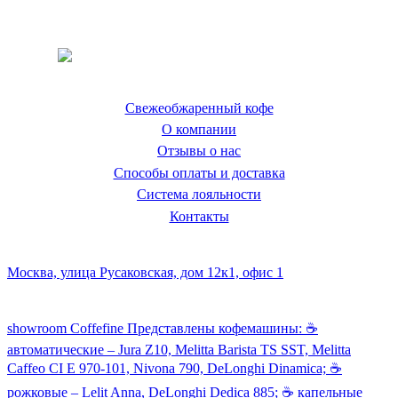
Coffeefine.ru - магазин хороших
кофемашин для дома
Свежеобжаренный кофе
О компании
Отзывы о нас
Способы оплаты и доставка
Система лояльности
Контакты
Наш склад и пункт самовывоза:
Москва, улица Русаковская, дом 12к1, офис 1
Посмотреть кофемашины можно здесь:
showroom Coffefine Представлены кофемашины: ☕️
автоматические – Jura Z10, Melitta Barista TS SST, Melitta
Caffeo CI Е 970-101, Nivona 790, DeLonghi Dinamica; ☕️
рожковые – Lelit Anna, DeLonghi Dedica 885; ☕️ капельные