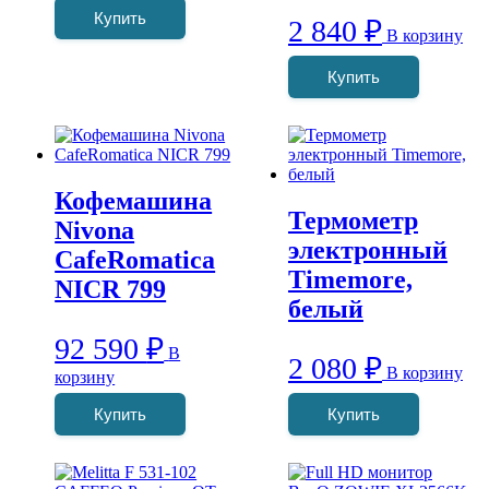
Купить
2 840
₽
В корзину
Купить
Кофемашина
Термометр
Nivona
электронный
CafeRomatica
Timemore,
NICR 799
белый
92 590
₽
В
2 080
₽
В корзину
корзину
Купить
Купить