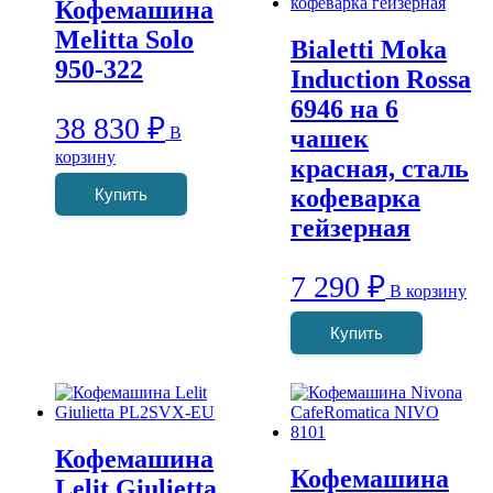
Кофемашина
Melitta Solo
Bialetti Moka
950-322
Induction Rossa
6946 на 6
38 830
₽
В
чашек
корзину
красная, сталь
кофеварка
Купить
гейзерная
7 290
₽
В корзину
Купить
Кофемашина
Кофемашина
Lelit Giulietta