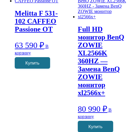
Melitta F 531-
102 CAFFEO
Passione OT
Full HD
монитор BenQ
63 590
₽
ZOWIE
В
XL2566K
корзину
360HZ —
Купить
Замена BenQ
ZOWIE
монитор
xl2566x+
80 990
₽
В
корзину
Купить