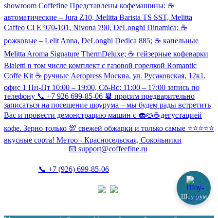
showroom Coffefine Представлены кофемашины: ☕️
автоматические – Jura Z10, Melitta Barista TS SST, Melitta
Caffeo CI Е 970-101, Nivona 790, DeLonghi Dinamica; ☕️
рожковые – Lelit Anna, DeLonghi Dedica 885; ☕️ капельные
Melitta Aroma Signature ThermDeluxe; ☕️ гейзерные кофеварки
Bialetti в том числе комплект с газовой горелкой Romantic
Coffe Kit ☕️ ручные Aeropress Москва, ул. Русаковская, 12к1,
офис 1 Пн-Пт 10:00 – 19:00, Сб-Вс: 11:00 – 17:00 запись по
телефону 📞 +7 926 699-85-06 📆 просим предварительно
записаться на посещение шоурума – мы будем рады встретить
Вас и провести демонстрацию машин с 🧁🥧☕️дегустацией
кофе. Зерно только 💯 свежей обжарки и только самые ⭐️⭐️⭐️⭐️⭐️
вкусные сорта! Метро - Красносельская, Сокольники
📧
support@coffeefine.ru
📞
+7 (926) 699-85-06
(пн-вс 10:00-20:00)
Шоу-рум
Политика конфиденциальности
Coffeefine.ru 2021-2026