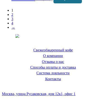
1
2
3
4
→
Coffeefine.ru - магазин хороших
кофемашин для дома
Свежеобжаренный кофе
О компании
Отзывы о нас
Способы оплаты и доставка
Система лояльности
Контакты
Наш склад и пункт самовывоза:
Москва, улица Русаковская, дом 12к1, офис 1
Посмотреть кофемашины можно здесь: