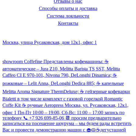
Отзывы о нас
Способы оплаты и доставка
Система лояльности
Контакты
Наш склад и пункт самовывоза:
Москва, улица Русаковская, дом 12к1, офис 1
Посмотреть кофемашины можно здесь:
showroom Coffefine Представлены кофемашины: ☕️
автоматические – Jura Z10, Melitta Barista TS SST, Melitta
Caffeo CI Е 970-101, Nivona 790, DeLonghi Dinamica; ☕️
рожковые – Lelit Anna, DeLonghi Dedica 885; ☕️ капельные
Melitta Aroma Signature ThermDeluxe; ☕️ гейзерные кофеварки
Bialetti в том числе комплект с газовой горелкой Romantic
Coffe Kit ☕️ ручные Aeropress Москва, ул. Русаковская, 12к1,
офис 1 Пн-Пт 10:00 – 19:00, Сб-Вс: 11:00 – 17:00 запись по
телефону 📞 +7 926 699-85-06 📆 просим предварительно
записаться на посещение шоурума – мы будем рады встретить
Вас и провести демонстрацию машин с 🧁🥧☕️дегустацией