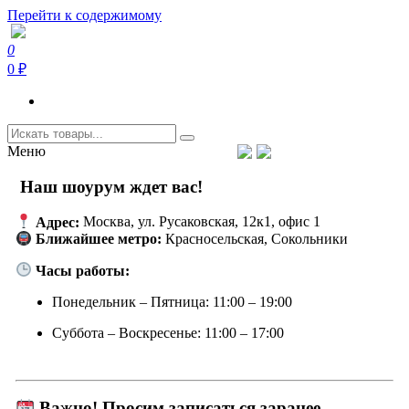
Перейти к содержимому
0
Coffeefine.ru
Интернет-магазин кофемашин и кофейной техники для дома
0 ₽
Меню
Тел.+7 (926) 699-85-06
Пн-Вс 10:00-20:00 МСК
support@coffeefine.ru
Наш шоурум ждет вас!
Адрес:
Москва, ул. Русаковская, 12к1, офис 1
Ближайшее метро:
Красносельская, Сокольники
Часы работы:
Понедельник – Пятница: 11:00 – 19:00
Суббота – Воскресенье: 11:00 – 17:00
Важно! Просим записаться заранее