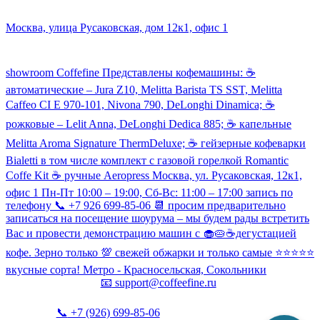
Наш склад и пункт самовывоза:
Москва, улица Русаковская, дом 12к1, офис 1
Посмотреть кофемашины можно здесь:
showroom Coffefine Представлены кофемашины: ☕️
автоматические – Jura Z10, Melitta Barista TS SST, Melitta
Caffeo CI Е 970-101, Nivona 790, DeLonghi Dinamica; ☕️
рожковые – Lelit Anna, DeLonghi Dedica 885; ☕️ капельные
Melitta Aroma Signature ThermDeluxe; ☕️ гейзерные кофеварки
Bialetti в том числе комплект с газовой горелкой Romantic
Coffe Kit ☕️ ручные Aeropress Москва, ул. Русаковская, 12к1,
офис 1 Пн-Пт 10:00 – 19:00, Сб-Вс: 11:00 – 17:00 запись по
телефону 📞 +7 926 699-85-06 📆 просим предварительно
записаться на посещение шоурума – мы будем рады встретить
Вас и провести демонстрацию машин с 🧁🥧☕️дегустацией
кофе. Зерно только 💯 свежей обжарки и только самые ⭐️⭐️⭐️⭐️⭐️
вкусные сорта! Метро - Красносельская, Сокольники
📧
support@coffeefine.ru
📞
+7 (926) 699-85-06
(пн-вс 10:00-20:00)