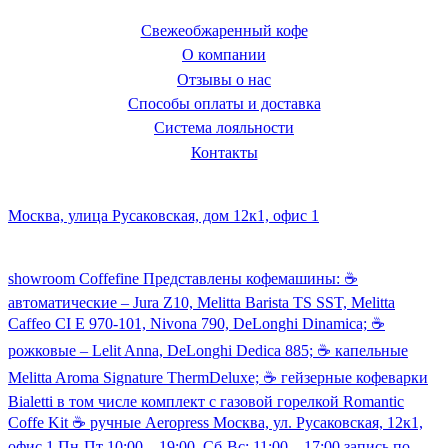
Свежеобжаренный кофе
О компании
Отзывы о нас
Способы оплаты и доставка
Система лояльности
Контакты
Наш склад и пункт самовывоза:
Москва, улица Русаковская, дом 12к1, офис 1
Посмотреть кофемашины можно здесь:
showroom Coffefine Представлены кофемашины: ☕️
автоматические – Jura Z10, Melitta Barista TS SST, Melitta
Caffeo CI Е 970-101, Nivona 790, DeLonghi Dinamica; ☕️
рожковые – Lelit Anna, DeLonghi Dedica 885; ☕️ капельные
Melitta Aroma Signature ThermDeluxe; ☕️ гейзерные кофеварки
Bialetti в том числе комплект с газовой горелкой Romantic
Coffe Kit ☕️ ручные Aeropress Москва, ул. Русаковская, 12к1,
офис 1 Пн-Пт 10:00 – 19:00, Сб-Вс: 11:00 – 17:00 запись по