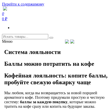
Перейти к содержимому
0
Coffeefine.ru
Интернет-магазин кофемашин и кофейной техники для дома
0 ₽
Меню
Тел.+7 (926) 699-85-06
Пн-Вс 10:00-20:00 МСК
support@coffeefine.ru
Система лояльности
Баллы можно потратить на кофе
Кофейная лояльность: копите баллы,
пробуйте свежую обжарку чаще
Мы любим, когда вы возвращаетесь за новой порцией
ароматного кофе. Поэтому придумали простую и честную
систему:
баллы за каждую покупку
, которые можно
тратить на кофе сразу или копить на будущие заказы.