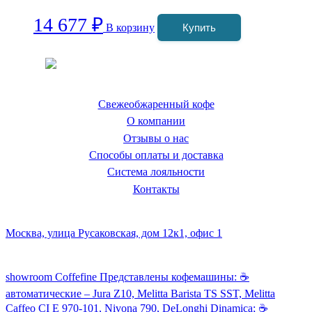
14 677
₽
В корзину
Купить
Coffeefine.ru - магазин хороших
кофемашин для дома
Свежеобжаренный кофе
О компании
Отзывы о нас
Способы оплаты и доставка
Система лояльности
Контакты
Наш склад и пункт самовывоза:
Москва, улица Русаковская, дом 12к1, офис 1
Посмотреть кофемашины можно здесь:
showroom Coffefine Представлены кофемашины: ☕️
автоматические – Jura Z10, Melitta Barista TS SST, Melitta
Caffeo CI Е 970-101, Nivona 790, DeLonghi Dinamica; ☕️