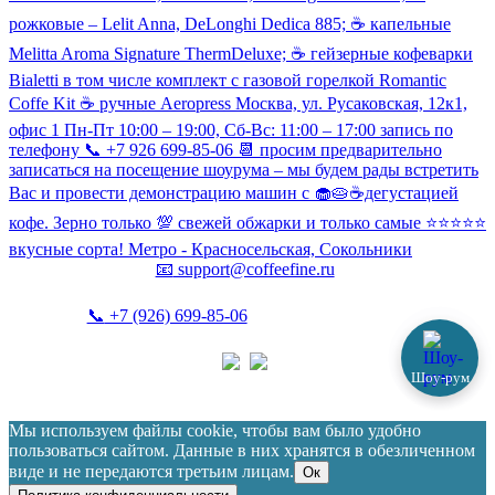
рожковые – Lelit Anna, DeLonghi Dedica 885; ☕️ капельные
Melitta Aroma Signature ThermDeluxe; ☕️ гейзерные кофеварки
Bialetti в том числе комплект с газовой горелкой Romantic
Coffe Kit ☕️ ручные Aeropress Москва, ул. Русаковская, 12к1,
офис 1 Пн-Пт 10:00 – 19:00, Сб-Вс: 11:00 – 17:00 запись по
телефону 📞 +7 926 699-85-06 📆 просим предварительно
записаться на посещение шоурума – мы будем рады встретить
Вас и провести демонстрацию машин с 🧁🥧☕️дегустацией
кофе. Зерно только 💯 свежей обжарки и только самые ⭐️⭐️⭐️⭐️⭐️
вкусные сорта! Метро - Красносельская, Сокольники
📧
support@coffeefine.ru
📞
+7 (926) 699-85-06
(пн-вс 10:00-20:00)
Шоу-рум
Политика конфиденциальности
Coffeefine.ru 2021-2026
Мы используем файлы cookie, чтобы вам было удобно
пользоваться сайтом. Данные в них хранятся в обезличенном
виде и не передаются третьим лицам.
Ок