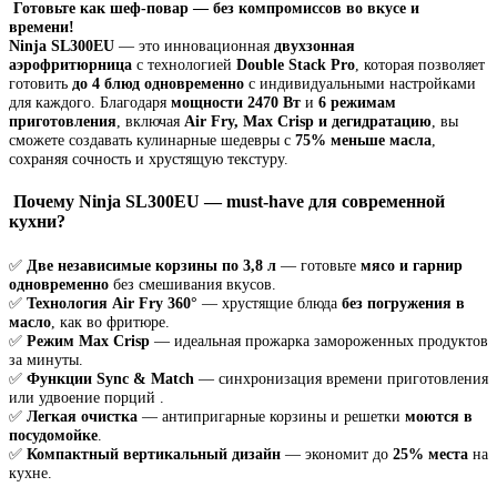
Готовьте как шеф-повар — без компромиссов во вкусе и
времени!
Ninja SL300EU
— это инновационная
двухзонная
аэрофритюрница
с технологией
Double Stack Pro
, которая позволяет
готовить
до 4 блюд одновременно
с индивидуальными настройками
для каждого. Благодаря
мощности 2470 Вт
и
6 режимам
приготовления
, включая
Air Fry, Max Crisp и дегидратацию
, вы
сможете создавать кулинарные шедевры с
75% меньше масла
,
сохраняя сочность и хрустящую текстуру.
Почему Ninja SL300EU — must-have для современной
кухни?
✅
Две независимые корзины по 3,8 л
— готовьте
мясо и гарнир
одновременно
без смешивания вкусов.
✅
Технология Air Fry 360°
— хрустящие блюда
без погружения в
масло
, как во фритюре.
✅
Режим Max Crisp
— идеальная прожарка замороженных продуктов
за минуты.
✅
Функции Sync & Match
— синхронизация времени приготовления
или удвоение порций .
✅
Легкая очистка
— антипригарные корзины и решетки
моются в
посудомойке
.
✅
Компактный вертикальный дизайн
— экономит до
25% места
на
кухне.