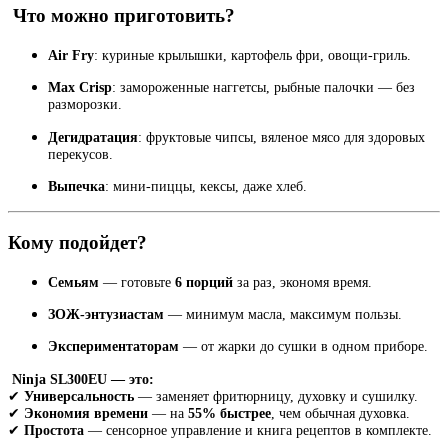
Что можно приготовить?
Air Fry
: куриные крылышки, картофель фри, овощи-гриль.
Max Crisp
: замороженные наггетсы, рыбные палочки — без
разморозки.
Дегидратация
: фруктовые чипсы, вяленое мясо для здоровых
перекусов.
Выпечка
: мини-пиццы, кексы, даже хлеб.
Кому подойдет?
Семьям
— готовьте
6 порций
за раз, экономя время.
ЗОЖ-энтузиастам
— минимум масла, максимум пользы.
Экспериментаторам
— от жарки до сушки в одном приборе.
Ninja SL300EU — это:
✔
Универсальность
— заменяет фритюрницу, духовку и сушилку.
✔
Экономия времени
— на
55% быстрее
, чем обычная духовка.
✔
Простота
— сенсорное управление и книга рецептов в комплекте.