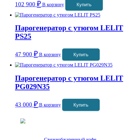
₽
102 900
В корзину
Купить
Парогенератор с утюгом LELIT
PS25
₽
47 900
В корзину
Купить
Парогенератор с утюгом LELIT
PG029N35
₽
43 000
В корзину
Купить
Coffeefine.ru - магазин хороших
кофемашин для дома
Свежеобжаренный кофе