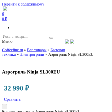
Перейти к содержимому
0
Coffeefine.ru
Интернет-магазин кофемашин и кофейной техники для дома
0 ₽
Меню
Тел.+7 (926) 699-85-06
Пн-Вс 10:00-20:00 МСК
Coffeefine.ru
»
Все товары
»
Бытовая
support@coffeefine.ru
техника
»
Электрогрили
»
Аэрогриль Ninja SL300EU
Аэрогриль Ninja SL300EU
32 990
₽
Сравнить
-
Количество товара Аэрогриль Ninja SL300EU