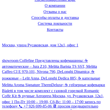
О компании
Отзывы о нас
Способы оплаты и доставка
Система лояльности
Контакты
Наш склад и пункт самовывоза:
Москва, улица Русаковская, дом 12к1, офис 1
Посмотреть кофемашины можно здесь:
showroom Coffefine Представлены кофемашины: ☕️
автоматические – Jura Z10, Melitta Barista TS SST, Melitta
Caffeo CI Е 970-101, Nivona 790, DeLonghi Dinamica; ☕️
рожковые – Lelit Anna, DeLonghi Dedica 885; ☕️ капельные
Melitta Aroma Signature ThermDeluxe; ☕️ гейзерные кофеварки
Bialetti в том числе комплект с газовой горелкой Romantic
Coffe Kit ☕️ ручные Aeropress Москва, ул. Русаковская, 12к1,
офис 1 Пн-Пт 10:00 – 19:00, Сб-Вс: 11:00 – 17:00 запись по
телефону 📞 +7 926 699-85-06 📆 просим предварительно