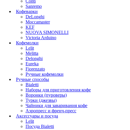
Conti
Sanremo
Кофеварки
DeLonghi
Moccamaster
KEF
NUOVA SIMONELLI
Victoria Arduino
Кофемолки
Lelit
Melitta
Delonghi
Eureka
Fiorenzato
Ручные кофемолки
Ручные способы
Bialetti
Наборы для приготовления кофе
Воронки (пуроверы)
Турки (джезвы)
Чайники для заваривания кофе
Аэропресс и френч-пресс
Аксессуары и посуда
Lelit
Посуда Bialetti