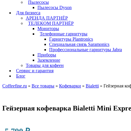
Пылесосы
Пылесосы Dyson
Для бизнеса
АРЕНДА ПАРТНЁР
ТЕЛЕКОМ ПАРТНЁР
Мониторы
Телефонные гарнитуры
Гарнитуры Plantronics
Специальная связь Saramonics
Профессиональные гарнитуры Jabra
Приборы
Заземление
Товары для кофеен
Сервис и гарантия
Блог
Coffeefine.ru
»
Все товары
»
Кофеварки
»
Bialetti
»
Гейзерная коф
Гейзерная кофеварка Bialetti Mini Expre