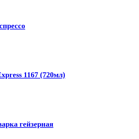
эспрессо
xpress 1167 (720мл)
еварка гейзерная