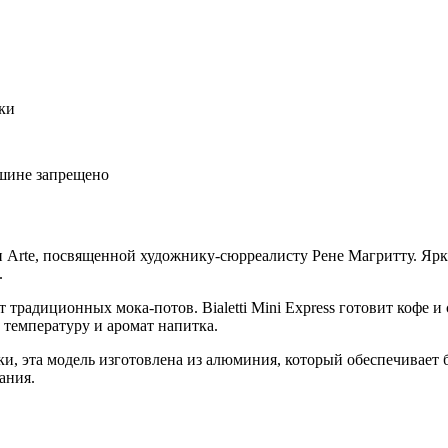
ки
ашине запрещено
и Arte, посвященной художнику-сюрреалисту Рене Магритту. Я
.
т традиционных мока-потов. Bialetti Mini Express готовит кофе 
температуру и аромат напитка.
рки, эта модель изготовлена из алюминия, который обеспечивае
ания.