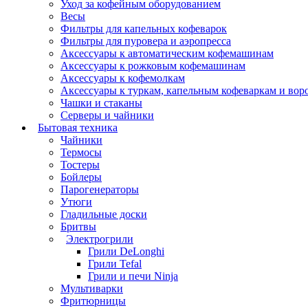
Уход за кофейным оборудованием
Весы
Фильтры для капельных кофеварок
Фильтры для пуровера и аэропресса
Аксессуары к автоматическим кофемашинам
Аксессуары к рожковым кофемашинам
Аксессуары к кофемолкам
Аксессуары к туркам, капельным кофеваркам и вор
Чашки и стаканы
Серверы и чайники
Бытовая техника
Чайники
Термосы
Тостеры
Бойлеры
Парогенераторы
Утюги
Гладильные доски
Бритвы
Электрогрили
Грили DeLonghi
Грили Tefal
Грили и печи Ninja
Мультиварки
Фритюрницы