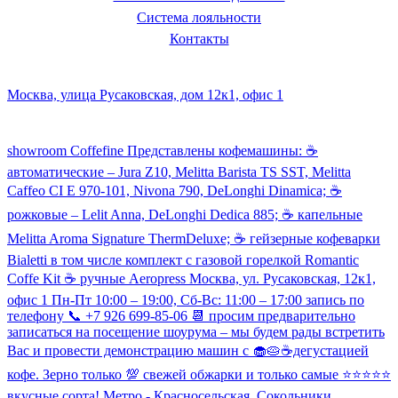
Система лояльности
Контакты
Наш склад и пункт самовывоза:
Москва, улица Русаковская, дом 12к1, офис 1
Посмотреть кофемашины можно здесь:
showroom Coffefine Представлены кофемашины: ☕️
автоматические – Jura Z10, Melitta Barista TS SST, Melitta
Caffeo CI Е 970-101, Nivona 790, DeLonghi Dinamica; ☕️
рожковые – Lelit Anna, DeLonghi Dedica 885; ☕️ капельные
Melitta Aroma Signature ThermDeluxe; ☕️ гейзерные кофеварки
Bialetti в том числе комплект с газовой горелкой Romantic
Coffe Kit ☕️ ручные Aeropress Москва, ул. Русаковская, 12к1,
офис 1 Пн-Пт 10:00 – 19:00, Сб-Вс: 11:00 – 17:00 запись по
телефону 📞 +7 926 699-85-06 📆 просим предварительно
записаться на посещение шоурума – мы будем рады встретить
Вас и провести демонстрацию машин с 🧁🥧☕️дегустацией
кофе. Зерно только 💯 свежей обжарки и только самые ⭐️⭐️⭐️⭐️⭐️
вкусные сорта! Метро - Красносельская, Сокольники