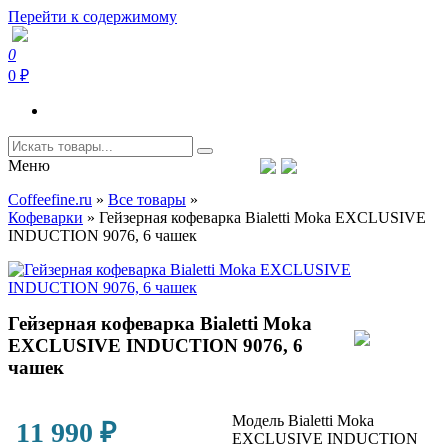
Перейти к содержимому
0
Coffeefine.ru
Интернет-магазин кофемашин и кофейной техники для дома
0 ₽
Меню
Тел.+7 (926) 699-85-06
Пн-Вс 10:00-20:00 МСК
Coffeefine.ru
»
Все товары
»
support@coffeefine.ru
Кофеварки
»
Гейзерная кофеварка Bialetti Moka EXCLUSIVE
INDUCTION 9076, 6 чашек
Гейзерная кофеварка Bialetti Moka
EXCLUSIVE INDUCTION 9076, 6
чашек
Модель Bialetti Moka
11 990
₽
EXCLUSIVE INDUCTION