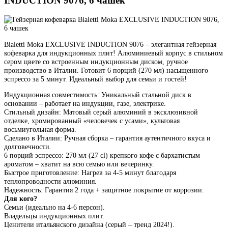
INDUCTION 9076, 6 чашек
Bialetti Moka EXCLUSIVE INDUCTION 9076 – элегантная гейзерная
кофеварка для индукционных плит! Алюминиевый корпус в стильном
сером цвете со встроенным индукционным диском, ручное
производство в Италии. Готовит 6 порций (270 мл) насыщенного
эспрессо за 5 минут. Идеальный выбор для семьи и гостей!
Индукционная совместимость: Уникальный стальной диск в
основании – работает на индукции, газе, электрике.
Стильный дизайн: Матовый серый алюминий в эксклюзивной
отделке, хромированный «человечек с усами», культовая
восьмиугольная форма.
Сделано в Италии: Ручная сборка – гарантия аутентичного вкуса и
долговечности.
6 порций эспрессо: 270 мл (27 cl) крепкого кофе с бархатистым
ароматом – хватит на всю семью или вечеринку.
Быстрое приготовление: Нагрев за 4-5 минут благодаря
теплопроводности алюминия.
Надежность: Гарантия 2 года + защитное покрытие от коррозии.
Для кого?
Семьи (идеально на 4-6 персон).
Владельцы индукционных плит.
Ценители итальянского дизайна (серый – тренд 2024!).