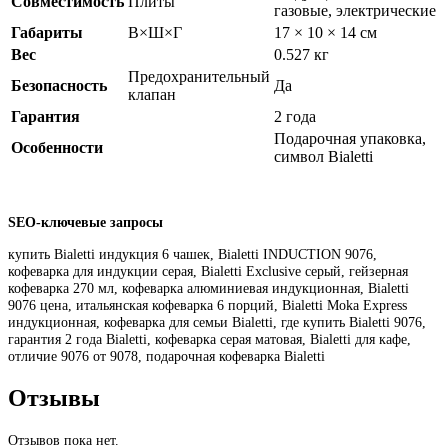
Совместимость
Плиты
газовые, электрические
Габариты
В×Ш×Г
17 × 10 × 14 см
Вес
0.527 кг
Предохранительный
Безопасность
Да
клапан
Гарантия
2 года
Подарочная упаковка,
Особенности
символ Bialetti
SEO-ключевые запросы
купить Bialetti индукция 6 чашек, Bialetti INDUCTION 9076,
кофеварка для индукции серая, Bialetti Exclusive серый, гейзерная
кофеварка 270 мл, кофеварка алюминиевая индукционная, Bialetti
9076 цена, итальянская кофеварка 6 порций, Bialetti Moka Express
индукционная, кофеварка для семьи Bialetti, где купить Bialetti 9076,
гарантия 2 года Bialetti, кофеварка серая матовая, Bialetti для кафе,
отличие 9076 от 9078, подарочная кофеварка Bialetti
Отзывы
Отзывов пока нет.