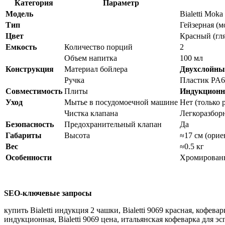
Категория
Параметр
Модель
Bialetti Moka
Тип
Гейзерная (м
Цвет
Красный (гл
Емкость
Количество порций
2
Объем напитка
100 мл
Конструкция
Материал бойлера
Двухслойны
Ручка
Пластик PA6
Совместимость
Плиты
Индукционны
Уход
Мытье в посудомоечной машине
Нет (только 
Чистка клапана
Легкоразбор
Безопасность
Предохранительный клапан
Да
Габариты
Высота
≈17 см (ори
Вес
≈0.5 кг
Особенности
Хромированн
SEO-ключевые запросы
купить Bialetti индукция 2 чашки, Bialetti 9069 красная, кофев
индукционная, Bialetti 9069 цена, итальянская кофеварка для эсп