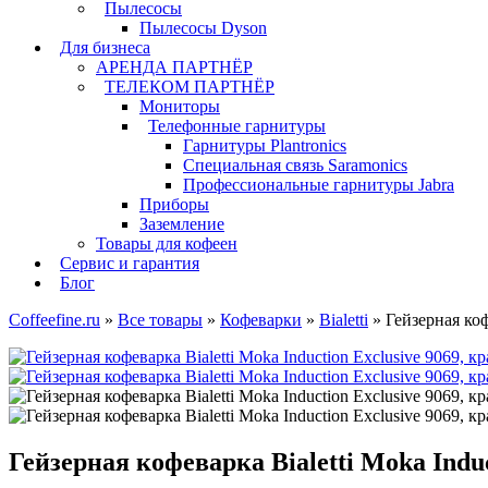
Пылесосы
Пылесосы Dyson
Для бизнеса
АРЕНДА ПАРТНЁР
ТЕЛЕКОМ ПАРТНЁР
Мониторы
Телефонные гарнитуры
Гарнитуры Plantronics
Специальная связь Saramonics
Профессиональные гарнитуры Jabra
Приборы
Заземление
Товары для кофеен
Сервис и гарантия
Блог
Coffeefine.ru
»
Все товары
»
Кофеварки
»
Bialetti
»
Гейзерная коф
Гейзерная кофеварка Bialetti Moka Induc