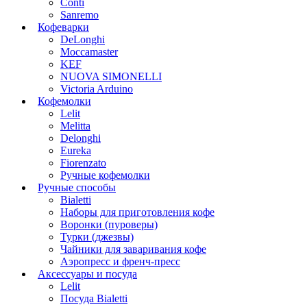
Conti
Sanremo
Кофеварки
DeLonghi
Moccamaster
KEF
NUOVA SIMONELLI
Victoria Arduino
Кофемолки
Lelit
Melitta
Delonghi
Eureka
Fiorenzato
Ручные кофемолки
Ручные способы
Bialetti
Наборы для приготовления кофе
Воронки (пуроверы)
Турки (джезвы)
Чайники для заваривания кофе
Аэропресс и френч-пресс
Аксессуары и посуда
Lelit
Посуда Bialetti