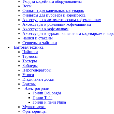
Уход за кофейным оборудованием
Весы
Фильтры для капельных кофеварок
Фильтры для пуровера и аэропресса
Аксессуары к автоматическим кофемашинам
Аксессуары к рожковым кофемашинам
Аксессуары к кофемолкам
Аксессуары к туркам, капельным кофеваркам и вор
Чашки и стаканы
Серверы и чайники
Бытовая техника
Чайники
Термосы
Тостеры
Бойлеры
Парогенераторы
Утюги
Гладильные доски
Бритвы
Электрогрили
Грили DeLonghi
Грили Tefal
Грили и печи Ninja
Мультиварки
Фритюрницы