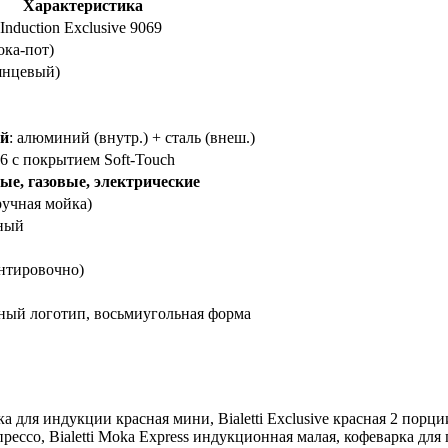
Характеристика
 Induction Exclusive 9069
ока-пот)
янцевый)
й
: алюминий (внутр.) + сталь (внеш.)
6 с покрытием Soft-Touch
е, газовые, электрические
ручная мойка)
ный
ентировочно)
ый логотип, восьмиугольная форма
арка для индукции красная мини, Bialetti Exclusive красная 2 по
рессо, Bialetti Moka Express индукционная малая, кофеварка для п