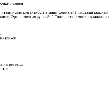
9 – итальянская элегантность в мини-формате! Глянцевый красны
ию. Эргономичная ручка Soft-Touch, легкая чистка клапана и ку
ь
лектрикой
не нагревается
ентов