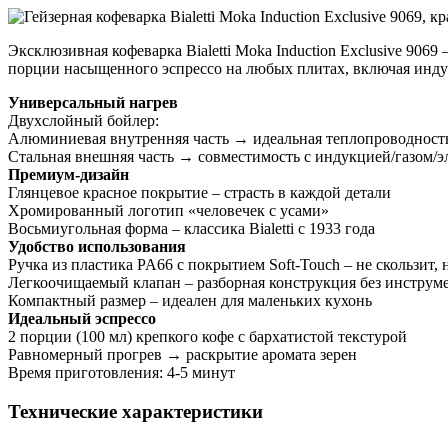
Эксклюзивная кофеварка Bialetti Moka Induction Exclusive 906
порции насыщенного эспрессо на любых плитах, включая индукц
Универсальный нагрев
Двухслойный бойлер:
Алюминиевая внутренняя часть → идеальная теплопроводност
Стальная внешняя часть → совместимость с индукцией/газом/э
Премиум-дизайн
Глянцевое красное покрытие – страсть в каждой детали
Хромированный логотип «человечек с усами»
Восьмиугольная форма – классика Bialetti с 1933 года
Удобство использования
Ручка из пластика PA66 с покрытием Soft-Touch – не скользит, 
Легкоочищаемый клапан – разборная конструкция без инструм
Компактный размер – идеален для маленьких кухонь
Идеальный эспрессо
2 порции (100 мл) крепкого кофе с бархатистой текстурой
Равномерный прогрев → раскрытие аромата зерен
Время приготовления: 4-5 минут
Технические характеристики