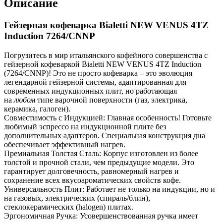
Описание
Гейзерная кофеварка Bialetti NEW VENUS 4TZ
Induction 7264/CNNP
Погрузитесь в мир итальянского кофейного совершенства с
гейзерной кофеваркой Bialetti NEW VENUS 4TZ Induction
(7264/CNNP)! Это не просто кофеварка – это эволюция
легендарной гейзерной системы, адаптированная для
современных индукционных плит, но работающая
на
любом
типе варочной поверхности (газ, электрика,
керамика, галоген).
Совместимость с Индукцией: Главная особенность! Готовьте
любимый эспрессо на индукционной плите без
дополнительных адаптеров. Специальная конструкция дна
обеспечивает эффективный нагрев.
Премиальная Толстая Сталь: Корпус изготовлен из более
толстой и прочной стали, чем предыдущие модели. Это
гарантирует долговечность, равномерный нагрев и
сохранение всех вкусоароматических свойств кофе.
Универсальность Плит: Работает не только на индукции, но и
на газовых, электрических (спираль/блин),
стеклокерамических (halogen) плитах.
Эргономичная Ручка: Усовершенствованная ручка имеет