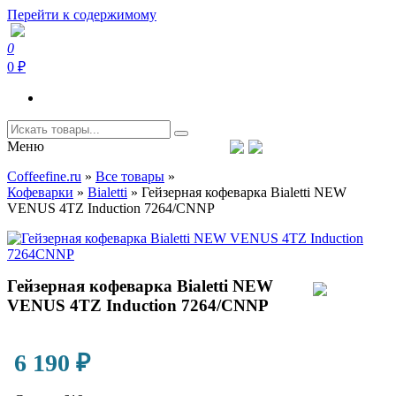
Перейти к содержимому
0
Coffeefine.ru
Интернет-магазин кофемашин и кофейной техники для дома
0 ₽
Меню
Тел.+7 (926) 699-85-06
Пн-Вс 10:00-20:00 МСК
Coffeefine.ru
»
Все товары
»
support@coffeefine.ru
Кофеварки
»
Bialetti
»
Гейзерная кофеварка Bialetti NEW
VENUS 4TZ Induction 7264/CNNP
Гейзерная кофеварка Bialetti NEW
VENUS 4TZ Induction 7264/CNNP
6 190
₽