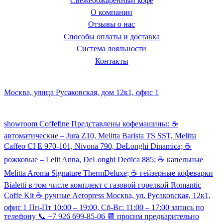
Свежеобжаренный кофе
О компании
Отзывы о нас
Способы оплаты и доставка
Система лояльности
Контакты
Наш склад и пункт самовывоза:
Москва, улица Русаковская, дом 12к1, офис 1
Посмотреть кофемашины можно здесь:
showroom Coffefine Представлены кофемашины: ☕️
автоматические – Jura Z10, Melitta Barista TS SST, Melitta
Caffeo CI Е 970-101, Nivona 790, DeLonghi Dinamica; ☕️
рожковые – Lelit Anna, DeLonghi Dedica 885; ☕️ капельные
Melitta Aroma Signature ThermDeluxe; ☕️ гейзерные кофеварки
Bialetti в том числе комплект с газовой горелкой Romantic
Coffe Kit ☕️ ручные Aeropress Москва, ул. Русаковская, 12к1,
офис 1 Пн-Пт 10:00 – 19:00, Сб-Вс: 11:00 – 17:00 запись по
телефону 📞 +7 926 699-85-06 📆 просим предварительно