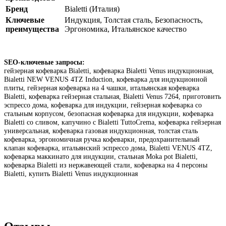
Бренд
Bialetti (Италия)
Ключевые
Индукция, Толстая сталь, Безопасность,
преимущества
Эргономика, Итальянское качество
SEO-ключевые запросы:
гейзерная кофеварка Bialetti, кофеварка Bialetti Venus индукционная,
Bialetti NEW VENUS 4TZ Induction, кофеварка для индукционной
плиты, гейзерная кофеварка на 4 чашки, итальянская кофеварка
Bialetti, кофеварка гейзерная стальная, Bialetti Venus 7264, приготовить
эспрессо дома, кофеварка для индукции, гейзерная кофеварка со
стальным корпусом, безопасная кофеварка для индукции, кофеварка
Bialetti со сливом, капучино с Bialetti TuttoCrema, кофеварка гейзерная
универсальная, кофеварка газовая индукционная, толстая сталь
кофеварка, эргономичная ручка кофеварки, предохранительный
клапан кофеварка, итальянский эспрессо дома, Bialetti VENUS 4TZ,
кофеварка маккинато для индукции, стальная Moka pot Bialetti,
кофеварка Bialetti из нержавеющей стали, кофеварка на 4 персоны
Bialetti, купить Bialetti Venus индукционная