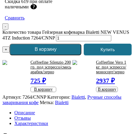
Скидка 619 при оплате
наличными
?
Сравнить
-
Количество товара Гейзерная кофеварка Bialetti NEW VENUS
4TZ Induction 7264/CNNP
В корзину
Купить
+
Coffeefine Silenzio 200
Coffeefine Vero 1
гр. под эспрессо/смесь
кг. под эспрессо/
арабик/зерно
моносорт/зерно
725 ₽
2937 ₽
В корзину
В корзину
Артикул:
7264/CNNP
Категории:
Bialetti
,
Ручные способы
заваривания кофе
Метка:
Bialetti
Описание
Отзывы
Характеристики