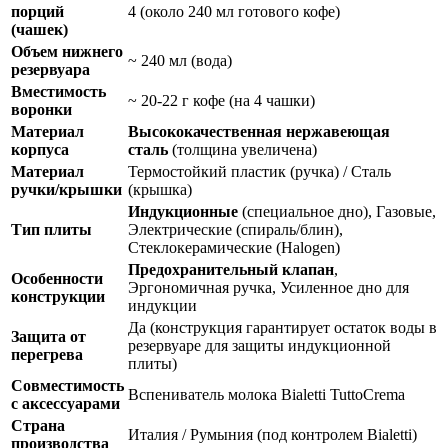
порций
4 (около 240 мл готового кофе)
(чашек)
Объем нижнего
~ 240 мл (вода)
резервуара
Вместимость
~ 20-22 г кофе (на 4 чашки)
воронки
Материал
Высококачественная нержавеющая
корпуса
сталь
(толщина увеличена)
Материал
Термостойкий пластик (ручка) / Сталь
ручки/крышки
(крышка)
Индукционные
(специальное дно), Газовые,
Тип плиты
Электрические (спираль/блин),
Стеклокерамические (Halogen)
Предохранительный клапан
,
Особенности
Эргономичная ручка, Усиленное дно для
конструкции
индукции
Да (конструкция гарантирует остаток воды в
Защита от
резервуаре для защиты индукционной
перегрева
плиты)
Совместимость
Вспениватель молока Bialetti TuttoCrema
с аксессуарами
Страна
Италия / Румыния (под контролем Bialetti)
производства