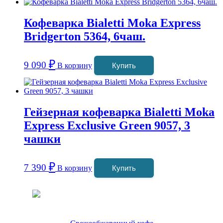
Кофеварка Bialetti Moka Express
Bridgerton 5364, 6чаш.
₽
9 090
В корзину
Купить
Гейзерная кофеварка Bialetti Moka
Express Exclusive Green 9057, 3
чашки
₽
7 390
В корзину
Купить
Coffeefine.ru - магазин хороших
кофемашин для дома