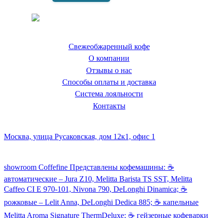
Coffeefine.ru - магазин хороших
кофемашин для дома
Свежеобжаренный кофе
О компании
Отзывы о нас
Способы оплаты и доставка
Система лояльности
Контакты
Наш склад и пункт самовывоза:
Москва, улица Русаковская, дом 12к1, офис 1
Посмотреть кофемашины можно здесь:
showroom Coffefine Представлены кофемашины: ☕️
автоматические – Jura Z10, Melitta Barista TS SST, Melitta
Caffeo CI Е 970-101, Nivona 790, DeLonghi Dinamica; ☕️
рожковые – Lelit Anna, DeLonghi Dedica 885; ☕️ капельные
Melitta Aroma Signature ThermDeluxe; ☕️ гейзерные кофеварки