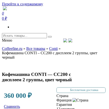
Перейти к содержимому
0
Coffeefine.ru
Интернет-магазин кофемашин и кофейной техники для дома
0 ₽
Меню
Тел.+7 (926) 699-85-06
Пн-Вс 10:00-20:00 МСК
Coffeefine.ru
»
Все товары
»
Conti
»
support@coffeefine.ru
Кофемашина CONTI – CC200 с дисплеем 2 группы, цвет
черный
Кофемашина CONTI — CC200 с
дисплеем 2 группы, цвет черный
Бесплатная доставка
360 000
₽
Страна
Франция
Гарантия
Сравнить
12 месяцев