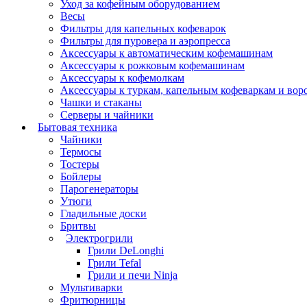
Уход за кофейным оборудованием
Весы
Фильтры для капельных кофеварок
Фильтры для пуровера и аэропресса
Аксессуары к автоматическим кофемашинам
Аксессуары к рожковым кофемашинам
Аксессуары к кофемолкам
Аксессуары к туркам, капельным кофеваркам и вор
Чашки и стаканы
Серверы и чайники
Бытовая техника
Чайники
Термосы
Тостеры
Бойлеры
Парогенераторы
Утюги
Гладильные доски
Бритвы
Электрогрили
Грили DeLonghi
Грили Tefal
Грили и печи Ninja
Мультиварки
Фритюрницы