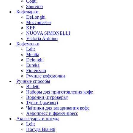
Conti
Sanremo
Кофеварки
DeLonghi
Moccamaster
KEF
NUOVA SIMONELLI
Victoria Arduino
Кофемолки
Lelit
Melitta
Delonghi
Eureka
Fiorenzato
Ручные кофемолки
Ручные способы
Bialetti
Наборы для приготовления кофе
Воронки (пуроверы)
Турки (джезвы)
Чайники для заваривания кофе
Аэропресс и френч-пресс
Аксессуары и посуда
Lelit
Посуда Bialetti