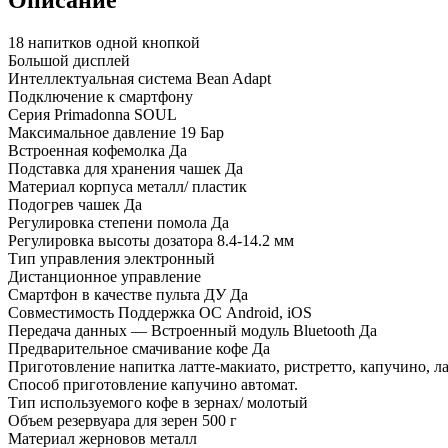
18 напитков одной кнопкой
Большой дисплей
Интеллектуальная система Bean Adapt
Подключение к смартфону
Серия Primadonna SOUL
Максимальное давление 19 Бар
Встроенная кофемолка Да
Подставка для хранения чашек Да
Материал корпуса металл/ пластик
Подогрев чашек Да
Регулировка степени помола Да
Регулировка высоты дозатора 8.4-14.2 мм
Тип управления электронный
Дистанционное управление
Смартфон в качестве пульта ДУ Да
Совместимость Поддержка ОС Android, iOS
Передача данных — Встроенный модуль Bluetooth Да
Предварительное смачивание кофе Да
Приготовление напитка латте-макиато, ристретто, капучино, лат
Способ приготовление капучино автомат.
Тип используемого кофе в зернах/ молотый
Объем резервуара для зерен 500 г
Материал жерновов металл