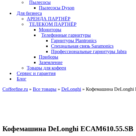
Пылесосы
Пылесосы Dyson
Для бизнеса
АРЕНДА ПАРТНЁР
ТЕЛЕКОМ ПАРТНЁР
Мониторы
Телефонные гарнитуры
Гарнитуры Plantronics
Специальная связь Saramonics
Профессиональные гарнитуры Jabra
Приборы
Заземление
Товары для кофеен
Сервис и гарантия
Блог
Coffeefine.ru
»
Все товары
»
DeLonghi
»
Кофемашина DeLonghi
Кофемашина DeLonghi ECAM610.55.SB