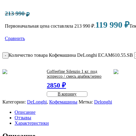
213 990
₽
119 990
₽
Первоначальная цена составляла 213 990 ₽.
Тек
Сравнить
Количество товара Кофемашина DeLonghi ECAM610.55.SB
-
Coffeefine Silenzio 1 кг. под
эспрессо / смесь арабик/зерно
2850 ₽
В корзину
Категории:
DeLonghi
,
Кофемашины
Метка:
Delonghi
Описание
Отзывы
Характеристики
Описание