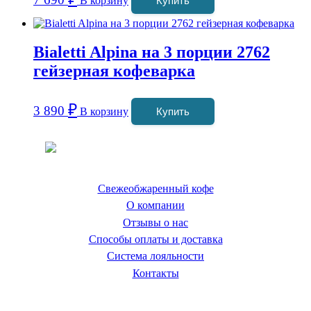
В корзину
Купить
Bialetti Alpina на 3 порции 2762
гейзерная кофеварка
₽
3 890
В корзину
Купить
Coffeefine.ru - магазин хороших
кофемашин для дома
Свежеобжаренный кофе
О компании
Отзывы о нас
Способы оплаты и доставка
Система лояльности
Контакты
Наш склад и пункт самовывоза: