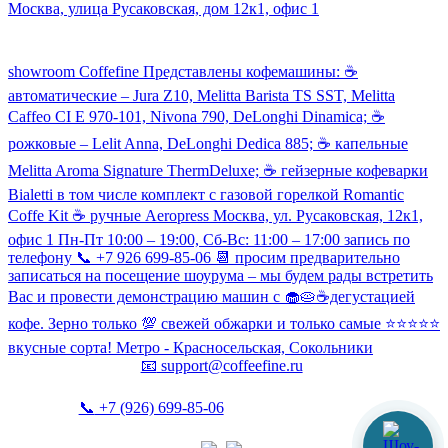
Москва, улица Русаковская, дом 12к1, офис 1
Посмотреть кофемашины можно здесь:
showroom Coffefine Представлены кофемашины: ☕️
автоматические – Jura Z10, Melitta Barista TS SST, Melitta
Caffeo CI Е 970-101, Nivona 790, DeLonghi Dinamica; ☕️
рожковые – Lelit Anna, DeLonghi Dedica 885; ☕️ капельные
Melitta Aroma Signature ThermDeluxe; ☕️ гейзерные кофеварки
Bialetti в том числе комплект с газовой горелкой Romantic
Coffe Kit ☕️ ручные Aeropress Москва, ул. Русаковская, 12к1,
офис 1 Пн-Пт 10:00 – 19:00, Сб-Вс: 11:00 – 17:00 запись по
телефону 📞 +7 926 699-85-06 📆 просим предварительно
записаться на посещение шоурума – мы будем рады встретить
Вас и провести демонстрацию машин с 🧁🥧☕️дегустацией
кофе. Зерно только 💯 свежей обжарки и только самые ⭐️⭐️⭐️⭐️⭐️
вкусные сорта! Метро - Красносельская, Сокольники
📧
support@coffeefine.ru
📞
+7 (926) 699-85-06
(пн-вс 10:00-20:00)