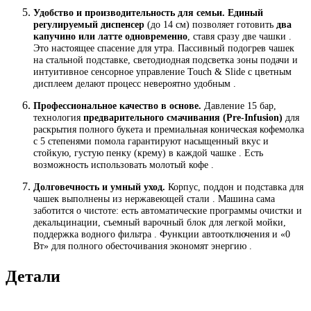
Удобство и производительность для семьи.
Единый
регулируемый диспенсер
(до 14 см) позволяет готовить
два
капучино или латте одновременно
, ставя сразу две чашки .
Это настоящее спасение для утра. Пассивный подогрев чашек
на стальной подставке, светодиодная подсветка зоны подачи и
интуитивное сенсорное управление Touch & Slide с цветным
дисплеем делают процесс невероятно удобным .
Профессиональное качество в основе.
Давление 15 бар,
технология
предварительного смачивания (Pre-Infusion)
для
раскрытия полного букета и премиальная коническая кофемолка
с 5 степенями помола гарантируют насыщенный вкус и
стойкую, густую пенку (крему) в каждой чашке . Есть
возможность использовать молотый кофе .
Долговечность и умный уход.
Корпус, поддон и подставка для
чашек выполнены из нержавеющей стали . Машина сама
заботится о чистоте: есть автоматические программы очистки и
декальцинации, съемный варочный блок для легкой мойки,
поддержка водного фильтра . Функции автоотключения и «0
Вт» для полного обесточивания экономят энергию .
Детали