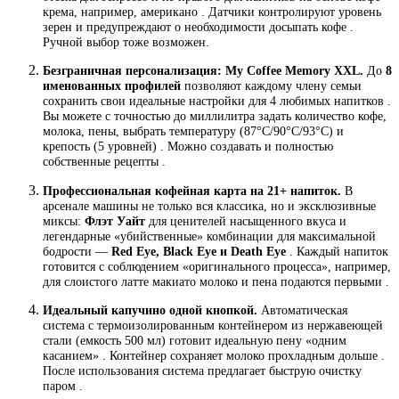
крема, например, американо . Датчики контролируют уровень
зерен и предупреждают о необходимости досыпать кофе .
Ручной выбор тоже возможен.
Безграничная персонализация: My Coffee Memory XXL.
До
8
именованных профилей
позволяют каждому члену семьи
сохранить свои идеальные настройки для 4 любимых напитков .
Вы можете с точностью до миллилитра задать количество кофе,
молока, пены, выбрать температуру (87°C/90°C/93°C) и
крепость (5 уровней) . Можно создавать и полностью
собственные рецепты .
Профессиональная кофейная карта на 21+ напиток.
В
арсенале машины не только вся классика, но и эксклюзивные
миксы:
Флэт Уайт
для ценителей насыщенного вкуса и
легендарные «убийственные» комбинации для максимальной
бодрости —
Red Eye, Black Eye и Death Eye
. Каждый напиток
готовится с соблюдением «оригинального процесса», например,
для слоистого латте макиато молоко и пена подаются первыми .
Идеальный капучино одной кнопкой.
Автоматическая
система с термоизолированным контейнером из нержавеющей
стали (емкость 500 мл) готовит идеальную пену «одним
касанием» . Контейнер сохраняет молоко прохладным дольше .
После использования система предлагает быструю очистку
паром .