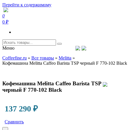
Перейти к содержимому
0
Coffeefine.ru
Интернет-магазин кофемашин и кофейной техники для дома
0 ₽
Меню
Тел.+7 (926) 699-85-06
Пн-Вс 10:00-20:00 МСК
Coffeefine.ru
»
Все товары
»
Melitta
»
support@coffeefine.ru
Кофемашина Melitta Caffeo Barista TSP черный F 770-102 Black
Кофемашина Melitta Caffeo Barista TSP
черный F 770-102 Black
137 290
₽
Сравнить