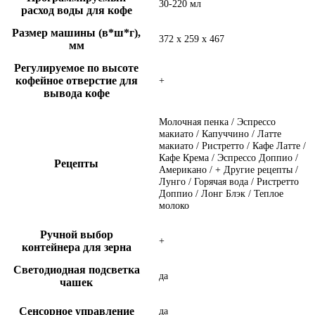
30-220 мл
расход воды для кофе
Размер машины (в*ш*г),
372 х 259 х 467
мм
Регулируемое по высоте
кофейное отверстие для
+
вывода кофе
Молочная пенка / Эспрессо
макиато / Капуччино / Латте
макиато / Ристретто / Кафе Латте /
Кафе Крема / Эспрессо Доппио /
Рецепты
Американо / + Другие рецепты /
Лунго / Горячая вода / Ристретто
Доппио / Лонг Блэк / Теплое
молоко
Ручной выбор
+
контейнера для зерна
Светодиодная подсветка
да
чашек
Сенсорное управление
да