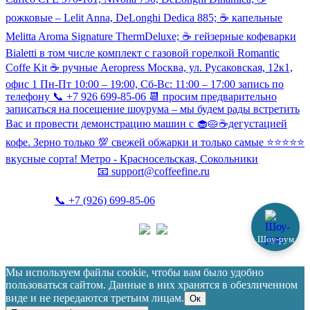
рожковые – Lelit Anna, DeLonghi Dedica 885; ☕️ капельные
Melitta Aroma Signature ThermDeluxe; ☕️ гейзерные кофеварки
Bialetti в том числе комплект с газовой горелкой Romantic
Coffe Kit ☕️ ручные Aeropress Москва, ул. Русаковская, 12к1,
офис 1 Пн-Пт 10:00 – 19:00, Сб-Вс: 11:00 – 17:00 запись по
телефону 📞 +7 926 699-85-06 📆 просим предварительно
записаться на посещение шоурума – мы будем рады встретить
Вас и провести демонстрацию машин с 🧁🥧☕️дегустацией
кофе. Зерно только 💯 свежей обжарки и только самые ⭐️⭐️⭐️⭐️⭐️
вкусные сорта! Метро - Красносельская, Сокольники
📧
support@coffeefine.ru
📞
+7 (926) 699-85-06
(пн-вс 10:00-20:00)
Шоу-рум
Политика конфиденциальности
Coffeefine.ru 2021-2026
Мы используем файлы cookie, чтобы вам было удобно
пользоваться сайтом. Данные в них хранятся в обезличенном
виде и не передаются третьим лицам.
Ок