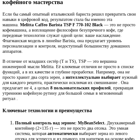
кофейного мастерства
Если бы самый опытный итальянский бариста решил превратить свои
навыки в цифровой код, результатом стала бы именно эта
машина.
Melitta Caffeo Barista TSP F 770-102 Black
— это не просто
кофемашина, а воплощение философии безупречного кофе, где
передовые технологии служат одной цели: ваше наслаждение.
Флагманская модель в линейке Barista, она предлагает уровень
персонализации и контроля, недоступный большинству домашних
аппаратов.
В отличие от младших сестёр (T и TS), TSP — это вершина
инженерной мысли Melitta. Её ключевые отличия не просто в списке
функций, а в их качестве и глубине проработки. Например, она не
просто хранит два сорта зерен, а
интеллектуально выбирает
нужный
для каждого рецепта, практически исключая их смешивание . Она
предлагает не 4, а целых
8 пользовательских профилей
, превращая
утреннюю кофейную рутину для большой семьи в мгновенный
ритуал .
Ключевые технологии и преимущества
Полный контроль над зерном: MyBeanSelect.
Двухкамерный
контейнер (2×135 г) — это не просто два отсека. Это умная
система, которая
автоматически
выбирает зерна из левого
отсека для эспрессо и из правого для напитков на основе кофе-