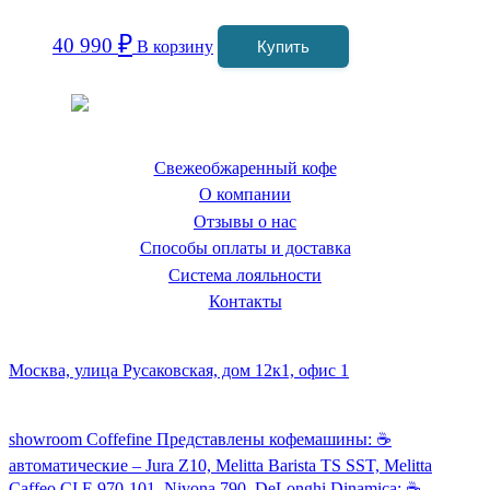
₽
40 990
В корзину
Купить
Coffeefine.ru - магазин хороших
кофемашин для дома
Свежеобжаренный кофе
О компании
Отзывы о нас
Способы оплаты и доставка
Система лояльности
Контакты
Наш склад и пункт самовывоза:
Москва, улица Русаковская, дом 12к1, офис 1
Посмотреть кофемашины можно здесь:
showroom Coffefine Представлены кофемашины: ☕️
автоматические – Jura Z10, Melitta Barista TS SST, Melitta
Caffeo CI Е 970-101, Nivona 790, DeLonghi Dinamica; ☕️