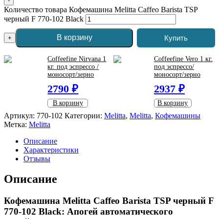
-
Количество товара Кофемашина Melitta Caffeo Barista TSP
черный F 770-102 Black
В корзину
Купить
+
Coffeefine Nirvana 1
Coffeefine Vero 1 кг.
кг. под эспрессо /
под эспрессо/
моносорт/зерно
моносорт/зерно
2790 ₽
2937 ₽
В корзину
В корзину
Артикул:
770-102
Категории:
Melitta
,
Melitta
,
Кофемашины
Метка:
Melitta
Описание
Характеристики
Отзывы
Описание
Кофемашина Melitta Caffeo Barista TSP черный F
770-102 Black: Апогей автоматического