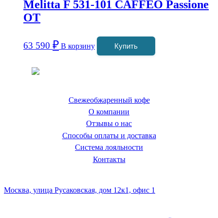
Melitta F 531-101 CAFFEO Passione
OT
₽
63 590
В корзину
Купить
Coffeefine.ru - магазин хороших
кофемашин для дома
Свежеобжаренный кофе
О компании
Отзывы о нас
Способы оплаты и доставка
Система лояльности
Контакты
Наш склад и пункт самовывоза:
Москва, улица Русаковская, дом 12к1, офис 1
Посмотреть кофемашины можно здесь: