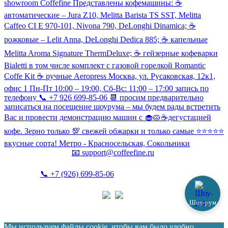
showroom Coffefine Представлены кофемашины: ☕️
автоматические – Jura Z10, Melitta Barista TS SST, Melitta
Caffeo CI Е 970-101, Nivona 790, DeLonghi Dinamica; ☕️
рожковые – Lelit Anna, DeLonghi Dedica 885; ☕️ капельные
Melitta Aroma Signature ThermDeluxe; ☕️ гейзерные кофеварки
Bialetti в том числе комплект с газовой горелкой Romantic
Coffe Kit ☕️ ручные Aeropress Москва, ул. Русаковская, 12к1,
офис 1 Пн-Пт 10:00 – 19:00, Сб-Вс: 11:00 – 17:00 запись по
телефону 📞 +7 926 699-85-06 📆 просим предварительно
записаться на посещение шоурума – мы будем рады встретить
Вас и провести демонстрацию машин с 🧁🥧☕️дегустацией
кофе. Зерно только 💯 свежей обжарки и только самые ⭐️⭐️⭐️⭐️⭐️
вкусные сорта! Метро - Красносельская, Сокольники
📧
support@coffeefine.ru
📞
+7 (926) 699-85-06
(пн-вс 10:00-20:00)
Шоу-рум
Политика конфиденциальности
Coffeefine.ru 2021-2026
Мы используем файлы cookie, чтобы вам было удобно