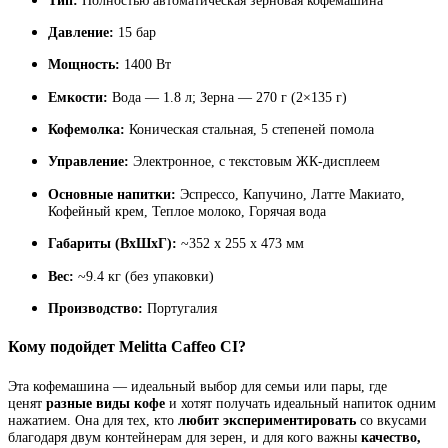
Давление:
15 бар
Мощность:
1400 Вт
Емкости:
Вода — 1.8 л; Зерна — 270 г (2×135 г)
Кофемолка:
Коническая стальная, 5 степеней помола
Управление:
Электронное, с текстовым ЖК-дисплеем
Основные напитки:
Эспрессо, Капучино, Латте Макиато,
Кофейный крем, Теплое молоко, Горячая вода
Габариты (ВхШхГ):
~352 x 255 x 473 мм
Вес:
~9.4 кг (без упаковки)
Производство:
Португалия
Кому подойдет Melitta Caffeo CI?
Эта кофемашина — идеальный выбор для семьи или пары, где
ценят
разные виды кофе
и хотят получать идеальный напиток одним
нажатием. Она для тех, кто
любит экспериментировать
со вкусами
благодаря двум контейнерам для зерен, и для кого важны
качество,