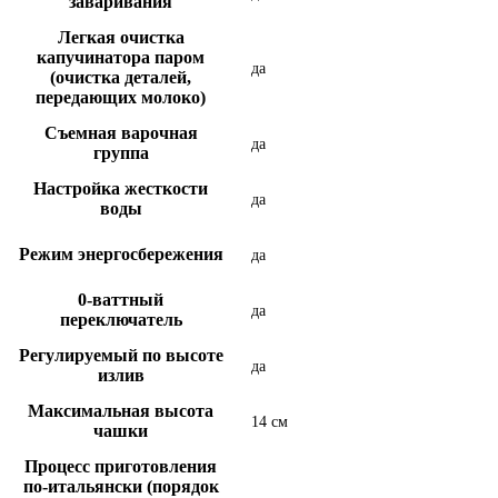
заваривания
Легкая очистка
капучинатора паром
да
(очистка деталей,
передающих молоко)
Съемная варочная
да
группа
Настройка жесткости
да
воды
Режим энергосбережения
да
0-ваттный
да
переключатель
Регулируемый по высоте
да
излив
Максимальная высота
14 см
чашки
Процесс приготовления
по-итальянски (порядок