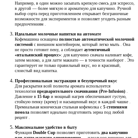
Например, в один можно засыпать крепкую смесь для эспрессо,
в другой — более мягкую и ароматную для капучино. Ручной
выбор сорта перед приготовлением открывает безграничные
возможности для экспериментов и позволяет угодить разным
предпочтениям .
Идеальные молочные напитки на автомате
Кофемашина оснащена
полностью автоматической молочной
системой
с внешним контейнером, который легко мыть . Она
не просто готовит пену, а соблюдает
аутентичный
«итальянский процесс»
: для капучино сначала наливает кофе,
затем молоко, а для латте макиато — в точности наоборот . Это
гарантирует не только правильный вкус, но и красивый,
слоистый вид напитка.
Профессиональная экстракция и безупречный вкус
Для раскрытия всей полноты аромата используется
технология
предварительного смачивания (Pre-Infusion)
.
Давление в
15 бар
и мощный нагрев обеспечивают густую,
стойкую пенку (крему) и насыщенный вкус в каждой чашке .
Премиальная коническая стальная кофемолка с
5 степенями
помола
позволяет идеально подготовить зерна под любой
рецепт .
Максимальное удобство в быту
Функция
Double Cup
позволяет приготовить
два капучино
или латте макиато одновременно
— идеальное решение для