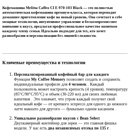
Кофемашина Melitta Caffeo CI E 970-103 Black — это полностью
автоматическая кофемашина премиум-класса, которая переводит
домашнее приготовление кофе на новый уровень. Она сочетает в себе
мощные технологии, интуитивное управление и бескомпромиссное
внимание к вкусу, предлагая профессиональное качество напитков
каждому члену семьи. Идеально подходит для тех, кто хочет
разнообразия и персонализации без лишней сложности.
Ключевые преимущества и технологии
Персонализированный кофейный бар для каждого
Функция
My Coffee Memory
позволяет создать и сохранить
индивидуальные профили для
4 человек
. Каждый
пользователь может настроить крепость (4 уровня), температуру
(85°C/90°C/95°C) и объем (30-220 мл) для своих любимых
напитков . Это означает, что утром каждый получит свой
идеальный кофе — от крепкого эспрессо для одного до нежного
латте макиато для другого — буквально одним касанием .
Уникальное разнообразие вкусов с Bean Select
Двухкамерный контейнер для зерен — это главная фишка
модели. У вас есть
два независимых отсека по 135 г
.