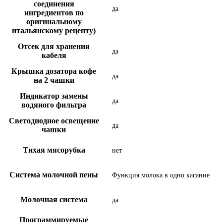
соединения
да
ингредиентов по
оригинальному
итальянскому рецепту)
Отсек для хранения
да
кабеля
Крышка дозатора кофе
да
на 2 чашки
Индикатор замены
да
водяного фильтра
Светодиодное освещение
да
чашки
Тихая мясорубка
нет
Система молочной пены
Функция молока в одно касание
Молочная система
да
Программируемые