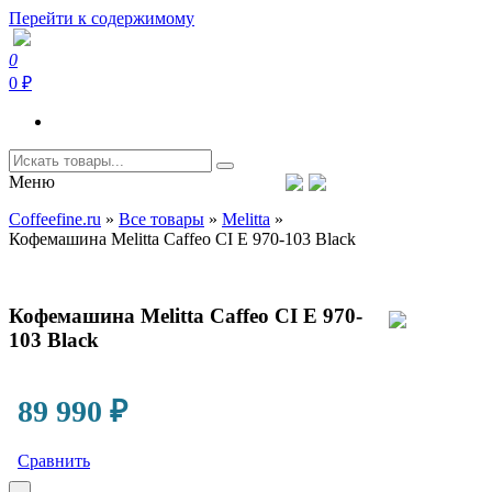
Перейти к содержимому
0
Coffeefine.ru
Интернет-магазин кофемашин и кофейной техники для дома
0 ₽
Меню
Тел.+7 (926) 699-85-06
Пн-Вс 10:00-20:00 МСК
Coffeefine.ru
»
Все товары
»
Melitta
»
support@coffeefine.ru
Кофемашина Melitta Caffeo CI E 970-103 Black
Кофемашина Melitta Caffeo CI E 970-
103 Black
89 990
₽
Сравнить