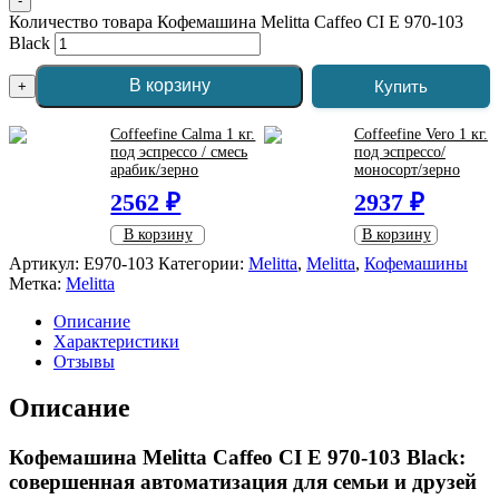
-
Количество товара Кофемашина Melitta Caffeo CI E 970-103
Black
В корзину
Купить
+
Coffeefine Calma 1 кг.
Coffeefine Vero 1 кг.
под эспрессо / смесь
под эспрессо/
арабик/зерно
моносорт/зерно
2562 ₽
2937 ₽
В корзину
В корзину
Артикул:
E970-103
Категории:
Melitta
,
Melitta
,
Кофемашины
Метка:
Melitta
Описание
Характеристики
Отзывы
Описание
Кофемашина Melitta Caffeo CI E 970-103 Black
:
совершенная автоматизация для семьи и друзей