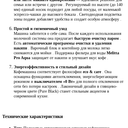
семьи или встречи с другом . Регулируемый по высоте (до 140
мм) единый носик подходит для любой посуды, от маленькой
эспрессо-чашки до высокого бокала . Светодиодная подсветка
зоны подачи добавляет удобства и создает особую атмосферу .
Простой и гигиеничный уход
Машина заботится о себе сама. После каждого использования
молочной системы она предлагает
быструю очистку паром
.
Есть
автоматические программы очистки и удаления
накипи
. Варочный блок и контейнер для молока легко
снимаются для мойки . Поддержка фильтра для воды
Melitta
Pro Aqua
защищает от накипи и улучшает вкус кофе .
Энергоэффективность и стильный дизайн
Кофемашина соответствует философии
eco & care
. Она
оснащена функциями автоотключения, энергосберегающим
режимом и
выключателем «0 Вт»
для полного отключения от
сети без потери настроек . Лаконичный дизайн в глянцево-
черном цвете (Pure Black) станет стильным акцентом в
современной кухне.
Технические характеристики
Тип:
Полностью автоматическая зерновая кофемашина