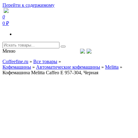
Перейти к содержимому
0
Coffeefine.ru
Интернет-магазин кофемашин и кофейной техники для дома
0 ₽
Меню
Тел.+7 (926) 699-85-06
Пн-Вс 10:00-20:00 МСК
Coffeefine.ru
»
Все товары
»
support@coffeefine.ru
Кофемашины
»
Автоматические кофемашины
»
Melitta
»
Кофемашина Melitta Caffeo E 957-304, Черная