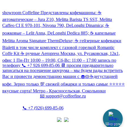
Посмотреть кофемашины можно здесь:
showroom Coffefine Представлены кофемашины: ☕️
автоматические – Jura Z10, Melitta Barista TS SST, Melitta
Caffeo CI Е 970-101, Nivona 790, DeLonghi Dinamica; ☕️
рожковые – Lelit Anna, DeLonghi Dedica 885; ☕️ капельные
Melitta Aroma Signature ThermDeluxe; ☕️ гейзерные кофеварки
Bialetti в том числе комплект с газовой горелкой Romantic
Coffe Kit ☕️ ручные Aeropress Москва, ул. Русаковская, 12к1,
офис 1 Пн-Пт 10:00 – 19:00, Сб-Вс: 11:00 – 17:00 запись по
телефону 📞 +7 926 699-85-06 📆 просим предварительно
записаться на посещение шоурума – мы будем рады встретить
Вас и провести демонстрацию машин с 🧁🥧☕️дегустацией
кофе. Зерно только 💯 свежей обжарки и только самые ⭐️⭐️⭐️⭐️⭐️
вкусные сорта! Метро - Красносельская, Сокольники
📧
support@coffeefine.ru
📞
+7 (926) 699-85-06
(пн-вс 10:00-20:00)
Шоу-рум
Политика конфиденциальности
Coffeefine.ru 2021-2026