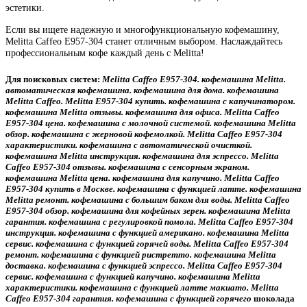
эстетики.
Если вы ищете надежную и многофункциональную кофемашину,
Melitta Caffeo E957-304 станет отличным выбором. Наслаждайтесь
профессиональным кофе каждый день с Melitta!
Для поисковых систем:
Melitta Caffeo E957-304. кофемашина Melitta.
автоматическая кофемашина. кофемашина для дома. кофемашина
Melitta Caffeo. Melitta E957-304 купить. кофемашина с капучинатором.
кофемашина Melitta отзывы. кофемашина для офиса. Melitta Caffeo
E957-304 цена. кофемашина с молочной системой. кофемашина Melitta
обзор. кофемашина с жерновой кофемолкой. Melitta Caffeo E957-304
характеристики. кофемашина с автоматической очисткой.
кофемашина Melitta инструкция. кофемашина для эспрессо. Melitta
Caffeo E957-304 отзывы. кофемашина с сенсорным экраном.
кофемашина Melitta цена. кофемашина для капучино. Melitta Caffeo
E957-304 купить в Москве. кофемашина с функцией латте. кофемашина
Melitta ремонт. кофемашина с большим баком для воды. Melitta Caffeo
E957-304 обзор. кофемашина для кофейных зерен. кофемашина Melitta
гарантия. кофемашина с регулировкой помола. Melitta Caffeo E957-304
инструкция. кофемашина с функцией американо. кофемашина Melitta
сервис. кофемашина с функцией горячей воды. Melitta Caffeo E957-304
ремонт. кофемашина с функцией ристретто. кофемашина Melitta
доставка. кофемашина с функцией эспрессо. Melitta Caffeo E957-304
сервис. кофемашина с функцией капучино. кофемашина Melitta
характеристики. кофемашина с функцией латте макиато. Melitta
Caffeo E957-304 гарантия. кофемашина с функцией горячего
шоколада