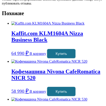
публиковать отзывы.
Похожие
Kaffit.com KLM1604A Nizza
Business Black
₽
64 990
В корзину
Купить
Кофемашина Nivona CafeRomatica
NICR 520
₽
58 990
В корзину
Купить