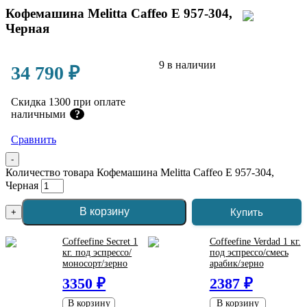
Кофемашина Melitta Caffeo E 957-304,
Черная
9 в наличии
34 790
₽
Скидка 1300 при оплате
наличными
?
Сравнить
-
Количество товара Кофемашина Melitta Caffeo E 957-304,
Черная
В корзину
Купить
+
Coffeefine Secret 1
Coffeefine Verdad 1 кг.
кг. под эспрессо/
под эспрессо/смесь
моносорт/зерно
арабик/зерно
3350 ₽
2387 ₽
В корзину
В корзину