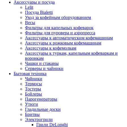
Аксессуары и посуда
Lelit
Посуда Bialetti
Уход за кофейным оборудованием
Весы
Фильтры для капельных кофеварок
Фильтры для пуровера и аэропресса
Аксессуары к автоматическим кофемашинам
Аксессуары к рожковым кофемашинам
Аксессуары к кофемолкам
Аксессуары к туркам, капельным кофеваркам и
воронкам
Чашки и стаканы
Серверы и чайники
Бытовая техника
Чайники
Термосы
Тостеры
Бойлеры
Парогенераторы
Утюги
Гладильные доски
Бритвы
Электрогрили
Грили DeLonghi