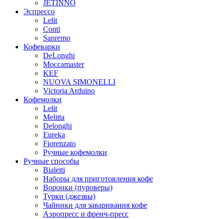
JETINNO
Эспрессо
Lelit
Conti
Sanremo
Кофеварки
DeLonghi
Moccamaster
KEF
NUOVA SIMONELLI
Victoria Arduino
Кофемолки
Lelit
Melitta
Delonghi
Eureka
Fiorenzato
Ручные кофемолки
Ручные способы
Bialetti
Наборы для приготовления кофе
Воронки (пуроверы)
Турки (джезвы)
Чайники для заваривания кофе
Аэропресс и френч-пресс