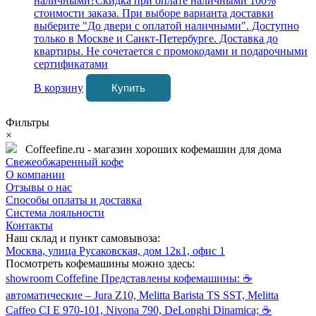
наличными
?
Скидка при оплате наличными 100%
стоимости заказа. При выборе варианта доставки
выберите "До двери с оплатой наличными". Доступно
только в Москве и Санкт-Петербурге. Доставка до
квартиры. Не сочетается с промокодами и подарочными
сертификатами
В корзину
Купить
Фильтры
×
Coffeefine.ru - магазин хороших кофемашин для дома
Свежеобжаренный кофе
О компании
Отзывы о нас
Способы оплаты и доставка
Система лояльности
Контакты
Наш склад и пункт самовывоза:
Москва, улица Русаковская, дом 12к1, офис 1
Посмотреть кофемашины можно здесь:
showroom Coffefine Представлены кофемашины: ☕️
автоматические – Jura Z10, Melitta Barista TS SST, Melitta
Caffeo CI Е 970-101, Nivona 790, DeLonghi Dinamica; ☕️