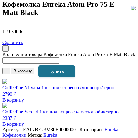
Кофемолка Eureka Atom Pro 75 E
Matt Black
119 300
₽
Сравнить
-
Количество товара Кофемолка Eureka Atom Pro 75 E Matt Black
Купить
+
В корзину
Coffeefine Nirvana 1 кг. под эспрессо /моносорт/зерно
2790 ₽
В корзину
Coffeefine Verdad 1 кг. под эспрессо/смесь арабик/зерно
2387 ₽
В корзину
Артикул:
EAT7BE23M80E00000001
Категории:
Eureka
,
Кофемолки
Метка:
Eureka