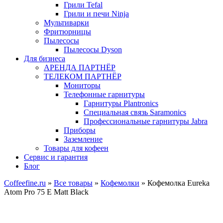
Грили Tefal
Грили и печи Ninja
Мультиварки
Фритюрницы
Пылесосы
Пылесосы Dyson
Для бизнеса
АРЕНДА ПАРТНЁР
ТЕЛЕКОМ ПАРТНЁР
Мониторы
Телефонные гарнитуры
Гарнитуры Plantronics
Специальная связь Saramonics
Профессиональные гарнитуры Jabra
Приборы
Заземление
Товары для кофеен
Сервис и гарантия
Блог
Coffeefine.ru
»
Все товары
»
Кофемолки
»
Кофемолка Eureka
Atom Pro 75 E Matt Black