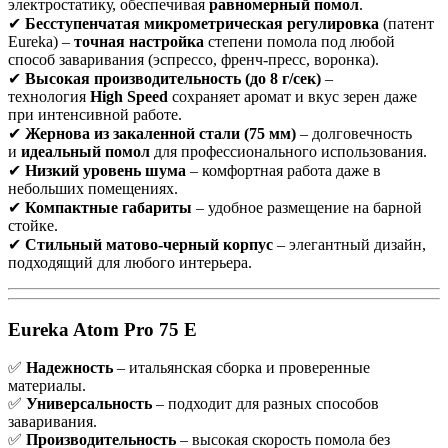
электростатику, обеспечивая
равномерный помол
.
✔
Бесступенчатая микрометрическая регулировка
(патент
Eureka) –
точная настройка
степени помола под любой
способ заваривания (эспрессо, френч-пресс, воронка).
✔
Высокая производительность (до 8 г/сек)
–
технология
High Speed
сохраняет аромат и вкус зерен даже
при интенсивной работе.
✔
Жернова из закаленной стали (75 мм)
– долговечность
и
идеальный помол
для профессионального использования.
✔
Низкий уровень шума
– комфортная работа даже в
небольших помещениях.
✔
Компактные габариты
– удобное размещение на барной
стойке.
✔
Стильный матово-черный корпус
– элегантный дизайн,
подходящий для любого интерьера.
Eureka Atom Pro 75 E
✅
Надежность
– итальянская сборка и проверенные
материалы.
✅
Универсальность
– подходит для разных способов
заваривания.
✅
Производительность
– высокая скорость помола без