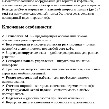
высокотехнологичное оборудование для бариста и кофеманов,
обеспечивающее точное и быстрое измельчение кофе для эспрессо.
Благодаря
65-мм жерновам
и
высокой скорости помола (до 5 г/
сек)
вы получаете однородный помол без перегрева, сохраняя
насыщенный вкус и аромат кофе.
Ключевые особенности:
✔
Технология ACE
– предотвращает образование комков,
обеспечивая равномерный помол.
✔
Бесступенчатая микрометрическая регулировка
– точная
настройка степени помола под любой сорт кофе.
✔
3 программируемые дозы
– удобное дозирование для разных
рецептов.
✔
Сенсорная панель управления
– интуитивно понятный
интерфейс.
✔
Три режима запуска помола
: микропереключатель, сенсорный
экран или комбинированный.
✔
Режим непрерывной работы
– для профессионального
использования.
✔
Счетчик порций
– контроль количества перемолотого кофе.
✔
Регулируемый желоб подачи
– совместимость с любым
портафильтром.
✔
Подсветка
– удобство работы при любом освещении.
✔
Корпус из литого алюминия
– прочность и долговечность.