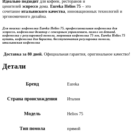
Идеально подходит
для кофеен, ресторанов и
ценителей
эспрессо
дома.
Eureka Helios 75
– это
сочетание
итальянского качества
, инновационных технологий и
эргономичного дизайна.
Для поиска
:
кофемолка Eureka Helios 75, профессиональная кофемолка для
эспрессо, кофемолка-дозатор с сенсорным управлением, помол on demand,
кофемолка с регулировкой помола, жерновая кофемолка 75 мм, Eureka Helios 75
купить, кофемолка для бариста, бесступенчатая регулировка помола,
итальянская кофемолка
Доставка за 80 дней.
Официальная гарантия, оригинальное качество!
Детали
Бренд
Eureka
Страна происхождения
Италия
Модель
Helios 75
Тип помола
прямой