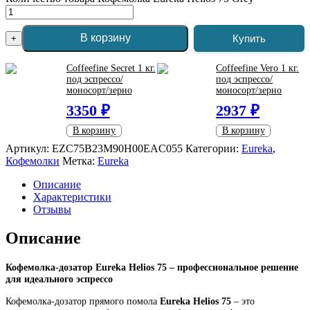
В корзину
Купить
+
Coffeefine Secret 1 кг.
Coffeefine Vero 1 кг.
под эспрессо/
под эспрессо/
моносорт/зерно
моносорт/зерно
3350 ₽
2937 ₽
В корзину
В корзину
Артикул:
EZC75B23M90H00EAC055
Категории:
Eureka
,
Кофемолки
Метка:
Eureka
Описание
Характеристики
Отзывы
Описание
Кофемолка-дозатор Eureka Helios 75 – профессиональное решение
для идеального эспрессо
Кофемолка-дозатор прямого помола
Eureka Helios 75
– это