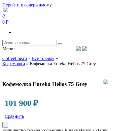
Перейти к содержимому
0
Coffeefine.ru
Интернет-магазин кофемашин и кофейной техники для дома
0 ₽
Меню
Тел.+7 (926) 699-85-06
Пн-Вс 10:00-20:00 МСК
Coffeefine.ru
»
Все товары
»
support@coffeefine.ru
Кофемолки
»
Кофемолка Eureka Helios 75 Grey
Кофемолка Eureka Helios 75 Grey
101 900
₽
Сравнить
-
Количество товара Кофемолка Eureka Helios 75 Grey