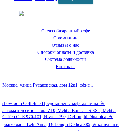
Coffeefine.ru - магазин хороших
кофемашин для дома
Свежеобжаренный кофе
О компании
Отзывы о нас
Способы оплаты и доставка
Система лояльности
Контакты
Наш склад и пункт самовывоза:
Москва, улица Русаковская, дом 12к1, офис 1
Посмотреть кофемашины можно здесь:
showroom Coffefine Представлены кофемашины: ☕️
автоматические – Jura Z10, Melitta Barista TS SST, Melitta
Caffeo CI Е 970-101, Nivona 790, DeLonghi Dinamica; ☕️
рожковые – Lelit Anna, DeLonghi Dedica 885; ☕️ капельные