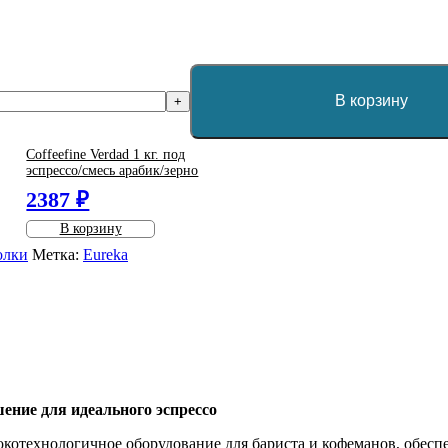
В корзину
+
Coffeefine Verdad 1 кг. под
эспрессо/смесь арабик/зерно
2387 ₽
В корзину
олки
Метка:
Eureka
шение для идеального эспрессо
окотехнологичное оборудование для бариста и кофеманов, обесп