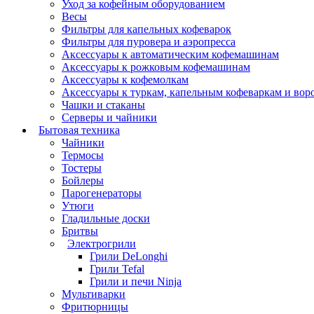
Уход за кофейным оборудованием
Весы
Фильтры для капельных кофеварок
Фильтры для пуровера и аэропресса
Аксессуары к автоматическим кофемашинам
Аксессуары к рожковым кофемашинам
Аксессуары к кофемолкам
Аксессуары к туркам, капельным кофеваркам и вор
Чашки и стаканы
Серверы и чайники
Бытовая техника
Чайники
Термосы
Тостеры
Бойлеры
Парогенераторы
Утюги
Гладильные доски
Бритвы
Электрогрили
Грили DeLonghi
Грили Tefal
Грили и печи Ninja
Мультиварки
Фритюрницы