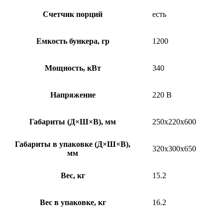
Счетчик порций
есть
Емкость бункера, гр
1200
Мощность, кВт
340
Напряжение
220 В
Габариты (Д×Ш×В), мм
250х220х600
Габариты в упаковке (Д×Ш×В),
320х300х650
мм
Вес, кг
15.2
Вес в упаковке, кг
16.2