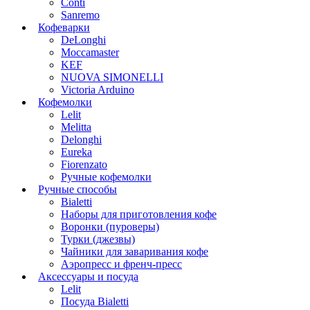
Conti
Sanremo
Кофеварки
DeLonghi
Moccamaster
KEF
NUOVA SIMONELLI
Victoria Arduino
Кофемолки
Lelit
Melitta
Delonghi
Eureka
Fiorenzato
Ручные кофемолки
Ручные способы
Bialetti
Наборы для приготовления кофе
Воронки (пуроверы)
Турки (джезвы)
Чайники для заваривания кофе
Аэропресс и френч-пресс
Аксессуары и посуда
Lelit
Посуда Bialetti