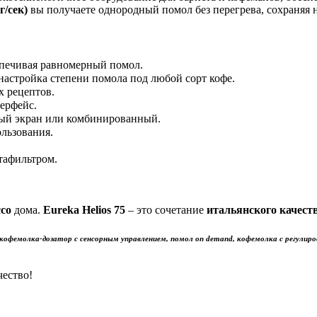
г/сек)
вы получаете однородный помол без перегрева, сохраняя 
спечивая равномерный помол.
настройка степени помола под любой сорт кофе.
х рецептов.
ерфейс.
ный экран или комбинированный.
льзования.
тафильтром.
ссо
дома.
Eureka Helios 75
– это сочетание
итальянского качест
, кофемолка-дозатор с сенсорным управлением, помол on demand, кофемолка с регулиро
чество!