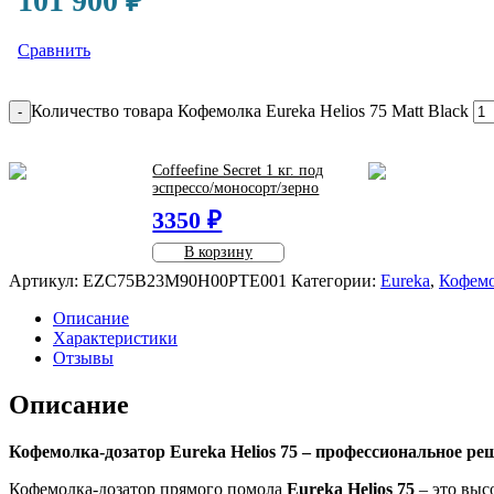
101 900
₽
Сравнить
Количество товара Кофемолка Eureka Helios 75 Matt Black
-
Coffeefine Secret 1 кг. под
эспрессо/моносорт/зерно
3350 ₽
В корзину
Артикул:
EZC75B23M90H00PTE001
Категории:
Eureka
,
Кофем
Описание
Характеристики
Отзывы
Описание
Кофемолка-дозатор Eureka Helios 75 – профессиональное ре
Кофемолка-дозатор прямого помола
Eureka Helios 75
– это выс