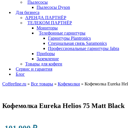
Пылесосы
Пылесосы Dyson
Для бизнеса
АРЕНДА ПАРТНЁР
ТЕЛЕКОМ ПАРТНЁР
Мониторы
Телефонные гарнитуры
Гарнитуры Plantronics
Специальная связь Saramonics
Профессиональные гарнитуры Jabra
Приборы
Заземление
Товары для кофеен
Сервис и гарантия
Блог
Coffeefine.ru
»
Все товары
»
Кофемолки
»
Кофемолка Eureka Heli
Кофемолка Eureka Helios 75 Matt Black