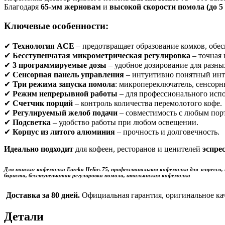
Благодаря
65-мм жерновам
и
высокой скорости помола (до 5 
Ключевые особенности:
✔
Технология ACE
– предотвращает образование комков, обе
✔
Бесступенчатая микрометрическая регулировка
– точная 
✔
3 программируемые дозы
– удобное дозирование для разны
✔
Сенсорная панель управления
– интуитивно понятный инт
✔
Три режима запуска помола
: микропереключатель, сенсор
✔
Режим непрерывной работы
– для профессионального испо
✔
Счетчик порций
– контроль количества перемолотого кофе.
✔
Регулируемый желоб подачи
– совместимость с любым пор
✔
Подсветка
– удобство работы при любом освещении.
✔
Корпус из литого алюминия
– прочность и долговечность.
Идеально подходит
для кофеен, ресторанов и ценителей
эспре
Для поиска
:
кофемолка Eureka Helios 75, профессиональная кофемолка для эспрессо
бариста, бесступенчатая регулировка помола, итальянская кофемолка
Доставка за 80 дней.
Официальная гарантия, оригинальное ка
Детали