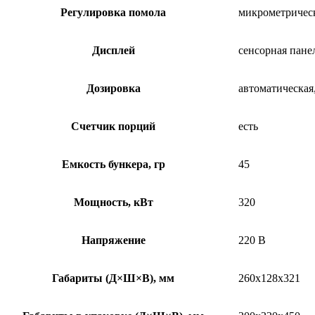
Регулировка помола
микрометричес
Дисплей
сенсорная пане
Дозировка
автоматическая
Счетчик порций
есть
Емкость бункера, гр
45
Мощность, кВт
320
Напряжение
220 В
Габариты (Д×Ш×В), мм
260х128х321