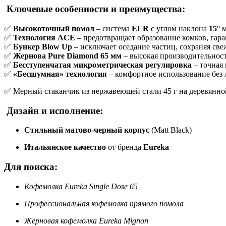
Ключевые особенности и преимущества:
✅
Высокоточный помол
– система
ELR
с углом наклона
15°
м
✅
Технология ACE
– предотвращает образование комков, гар
✅
Бункер Blow Up
– исключает оседание частиц, сохраняя свеж
✅
Жернова Pure Diamond 65 мм
– высокая производительност
✅
Бесступенчатая микрометрическая регулировка
– точная 
✅
«Бесшумная» технология
– комфортное использование без
✅ Мерный стаканчик из нержавеющей стали 45 г на деревянно
Дизайн и исполнение:
Стильный матово-черный корпус
(Matt Black)
Итальянское качество
от бренда
Eureka
Для поиска:
Кофемолка Eureka Single Dose 65
Профессиональная кофемолка прямого помола
Жерновая кофемолка Eureka Mignon