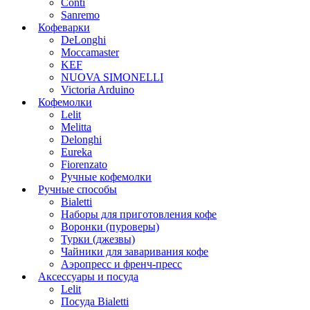
Conti
Sanremo
Кофеварки
DeLonghi
Moccamaster
KEF
NUOVA SIMONELLI
Victoria Arduino
Кофемолки
Lelit
Melitta
Delonghi
Eureka
Fiorenzato
Ручные кофемолки
Ручные способы
Bialetti
Наборы для приготовления кофе
Воронки (пуроверы)
Турки (джезвы)
Чайники для заваривания кофе
Аэропресс и френч-пресс
Аксессуары и посуда
Lelit
Посуда Bialetti