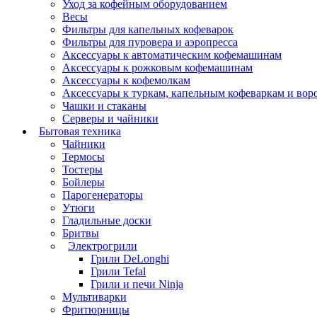
Уход за кофейным оборудованием
Весы
Фильтры для капельных кофеварок
Фильтры для пуровера и аэропресса
Аксессуары к автоматическим кофемашинам
Аксессуары к рожковым кофемашинам
Аксессуары к кофемолкам
Аксессуары к туркам, капельным кофеваркам и вор
Чашки и стаканы
Серверы и чайники
Бытовая техника
Чайники
Термосы
Тостеры
Бойлеры
Парогенераторы
Утюги
Гладильные доски
Бритвы
Электрогрили
Грили DeLonghi
Грили Tefal
Грили и печи Ninja
Мультиварки
Фритюрницы