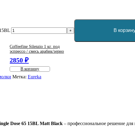
 15BL
В корзин
+
Coffeefine Silenzio 1 кг. под
эспрессо / смесь арабик/зерно
2850 ₽
В корзину
молки
Метка:
Eureka
gle Dose 65 15BL Matt Black
– профессиональное решение для