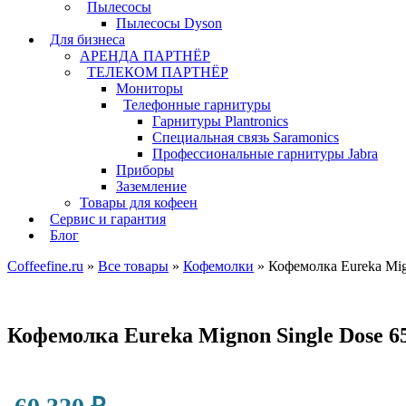
Пылесосы
Пылесосы Dyson
Для бизнеса
АРЕНДА ПАРТНЁР
ТЕЛЕКОМ ПАРТНЁР
Мониторы
Телефонные гарнитуры
Гарнитуры Plantronics
Специальная связь Saramonics
Профессиональные гарнитуры Jabra
Приборы
Заземление
Товары для кофеен
Сервис и гарантия
Блог
Coffeefine.ru
»
Все товары
»
Кофемолки
»
Кофемолка Eureka Mig
Кофемолка Eureka Mignon Single Dose 6