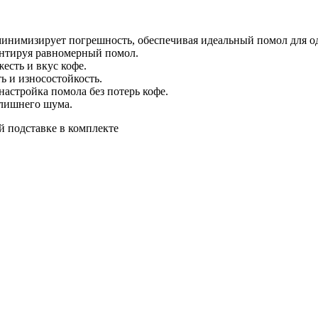
инимизирует погрешность, обеспечивая идеальный помол для о
антируя равномерный помол.
есть и вкус кофе.
ь и износостойкость.
настройка помола без потерь кофе.
 лишнего шума.
й подставке в комплекте