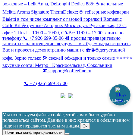
рожковые – Lelit Anna, DeLonghi Dedica 885; ☕️ капельные
Melitta Aroma Signature ThermDeluxe; ☕️ гейзерные кофеварки
Bialetti в том числе комплект с газовой горелкой Romantic
Coffe Kit ☕️ ручные Aeropress Москва, ул. Русаковская, 12к1,
офис 1 Пн-Пт 10:00 – 19:00, Сб-Вс: 11:00 – 17:00 запись по
телефону 📞 +7 926 699-85-06 📆 просим предварительно
записаться на посещение шоурума – мы будем рады встретить
Вас и провести демонстрацию машин с 🧁🥧☕️дегустацией
кофе. Зерно только 💯 свежей обжарки и только самые ⭐️⭐️⭐️⭐️⭐️
вкусные сорта! Метро - Красносельская, Сокольники
📧
support@coffeefine.ru
📞
+7 (926) 699-85-06
(пн-вс 10:00-20:00)
Шоу-рум
Политика конфиденциальности
Coffeefine.ru 2021-2026
Мы используем файлы cookie, чтобы вам было удобно
пользоваться сайтом. Данные в них хранятся в обезличенном
виде и не передаются третьим лицам.
Ок
Политика конфиденциальности