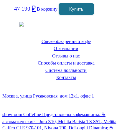
₽
47 190
В корзину
Купить
Coffeefine.ru - магазин хороших
кофемашин для дома
Свежеобжаренный кофе
О компании
Отзывы о нас
Способы оплаты и доставка
Система лояльности
Контакты
Наш склад и пункт самовывоза:
Москва, улица Русаковская, дом 12к1, офис 1
Посмотреть кофемашины можно здесь:
showroom Coffefine Представлены кофемашины: ☕️
автоматические – Jura Z10, Melitta Barista TS SST, Melitta
Caffeo CI Е 970-101, Nivona 790, DeLonghi Dinamica; ☕️