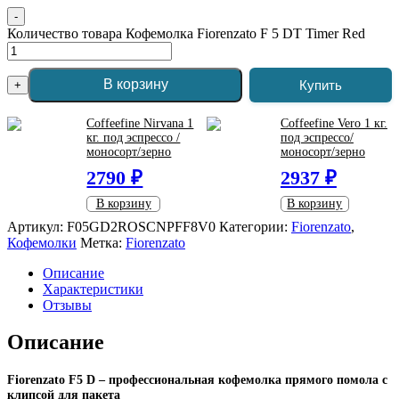
-
Количество товара Кофемолка Fiorenzato F 5 DT Timer Red
В корзину
Купить
+
Coffeefine Nirvana 1
Coffeefine Vero 1 кг.
кг. под эспрессо /
под эспрессо/
моносорт/зерно
моносорт/зерно
2790 ₽
2937 ₽
В корзину
В корзину
Артикул:
F05GD2ROSCNPFF8V0
Категории:
Fiorenzato
,
Кофемолки
Метка:
Fiorenzato
Описание
Характеристики
Отзывы
Описание
Fiorenzato F5 D – профессиональная кофемолка прямого помола с
клипсой для пакета