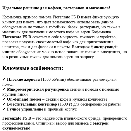
Идеальное решение для кофеен, ресторанов и магазинов!
Кофемолка прямого помола Fiorenzato F5 D имеет фиксирующую
клипсу для пакета, что дает возможность использовать данное
оборудование не только в кофейнях, барах, ресторанах, но также в
магазинах для получения молотого кофе из зерен Кофемолка
Fiorenzato F5 D
сочетает в себе мощность, точность и удобство,
позволяя получать свежемолотый кофе как для приготовления
напитков, так и для фасовки в пакеты. Благодаря
фиксирующей
клипсе
оборудование можно использовать не только в заведениях, но
и в розничных точках для помола зерен по запросу.
Ключевые особенности:
✔
Плоские жернова
(1350 об/мин) обеспечивают равномерный
помол
✔
Микрометрическая регулировка
степени помола с помощью
круглой гайки
✔
On-demand помол
– свежий кофе в нужном количестве
✔
Вместительный контейнер
(1500 г) для бесперебойной работы
✔
Ручное управление
и прочный корпус
Fiorenzato F5 D
– это надежность итальянского бренда, проверенного
профессионалами. Отличный выбор для бизнеса с
быстрой
окупаемостью
!