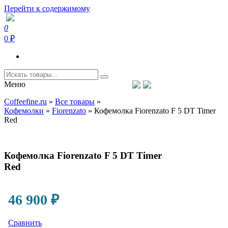
Перейти к содержимому
0
Coffeefine.ru
Интернет-магазин кофемашин и кофейной техники для дома
0 ₽
Меню
Тел.+7 (926) 699-85-06
Пн-Вс 10:00-20:00 МСК
Coffeefine.ru
»
Все товары
»
support@coffeefine.ru
Кофемолки
»
Fiorenzato
»
Кофемолка Fiorenzato F 5 DT Timer
Red
Кофемолка Fiorenzato F 5 DT Timer
Red
46 900
₽
Сравнить