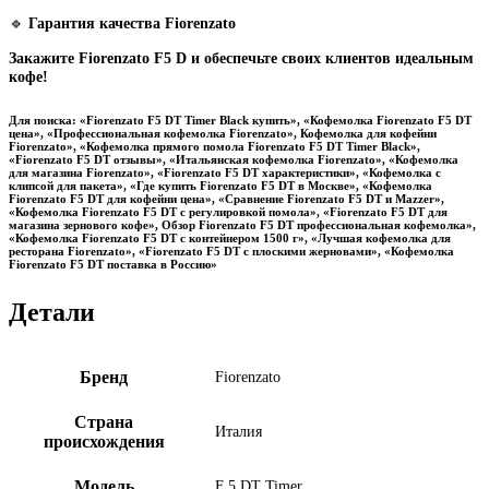
🔹
Гарантия качества Fiorenzato
Закажите Fiorenzato F5 D и обеспечьте своих клиентов идеальным
кофе!
Для поиска:
«Fiorenzato F5 DT Timer Black купить»,
«Кофемолка Fiorenzato F5 DT
цена»,
«Профессиональная кофемолка Fiorenzato»,
Кофемолка для кофейни
Fiorenzato»,
«Кофемолка прямого помола Fiorenzato F5 DT Timer Black»,
«Fiorenzato F5 DT отзывы»,
«Итальянская кофемолка Fiorenzato»,
«Кофемолка
для магазина Fiorenzato»,
«Fiorenzato F5 DT характеристики»,
«Кофемолка с
клипсой для пакета»,
«Где купить Fiorenzato F5 DT в Москве»,
«Кофемолка
Fiorenzato F5 DT для кофейни цена»,
«Сравнение Fiorenzato F5 DT и Mazzer»,
«Кофемолка Fiorenzato F5 DT с регулировкой помола»,
«Fiorenzato F5 DT для
магазина зернового кофе»,
Обзор Fiorenzato F5 DT профессиональная кофемолка»,
«Кофемолка Fiorenzato F5 DT с контейнером 1500 г»,
«Лучшая кофемолка для
ресторана Fiorenzato»,
«Fiorenzato F5 DT с плоскими жерновами»,
«Кофемолка
Fiorenzato F5 DT поставка в Россию»
Детали
Бренд
Fiorenzato
Страна
Италия
происхождения
Модель
F 5 DT Timer