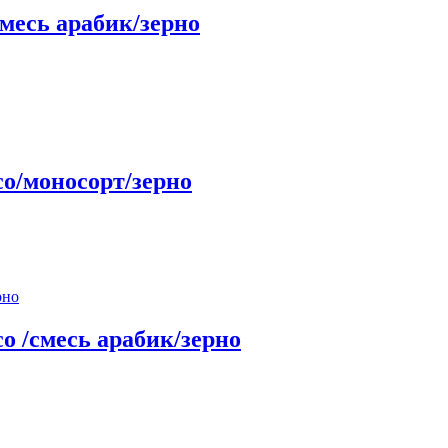
/смесь арабик/зерно
ссо/моносорт/зерно
ссо /смесь арабик/зерно