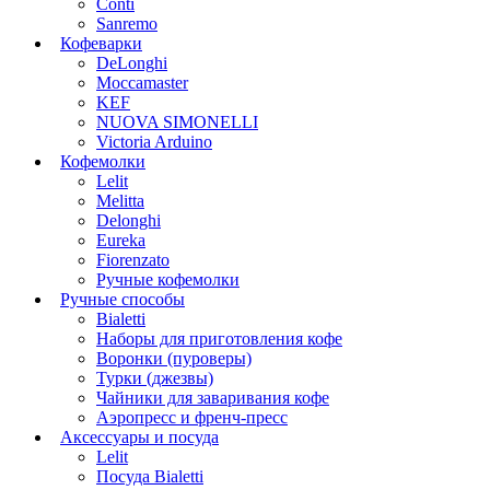
Conti
Sanremo
Кофеварки
DeLonghi
Moccamaster
KEF
NUOVA SIMONELLI
Victoria Arduino
Кофемолки
Lelit
Melitta
Delonghi
Eureka
Fiorenzato
Ручные кофемолки
Ручные способы
Bialetti
Наборы для приготовления кофе
Воронки (пуроверы)
Турки (джезвы)
Чайники для заваривания кофе
Аэропресс и френч-пресс
Аксессуары и посуда
Lelit
Посуда Bialetti