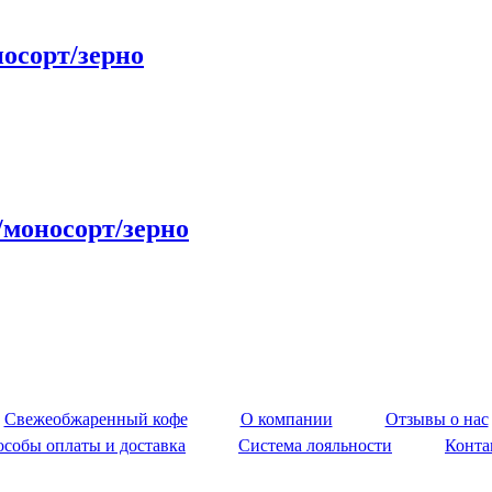
оносорт/зерно
 /моносорт/зерно
feefine.ru - магазин хороших кофемашин д
Свежеобжаренный кофе
О компании
Отзывы о нас
собы оплаты и доставка
Система лояльности
Конта