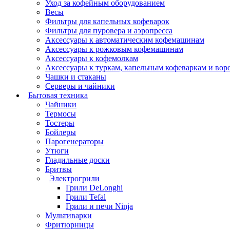
Уход за кофейным оборудованием
Весы
Фильтры для капельных кофеварок
Фильтры для пуровера и аэропресса
Аксессуары к автоматическим кофемашинам
Аксессуары к рожковым кофемашинам
Аксессуары к кофемолкам
Аксессуары к туркам, капельным кофеваркам и вор
Чашки и стаканы
Серверы и чайники
Бытовая техника
Чайники
Термосы
Тостеры
Бойлеры
Парогенераторы
Утюги
Гладильные доски
Бритвы
Электрогрили
Грили DeLonghi
Грили Tefal
Грили и печи Ninja
Мультиварки
Фритюрницы