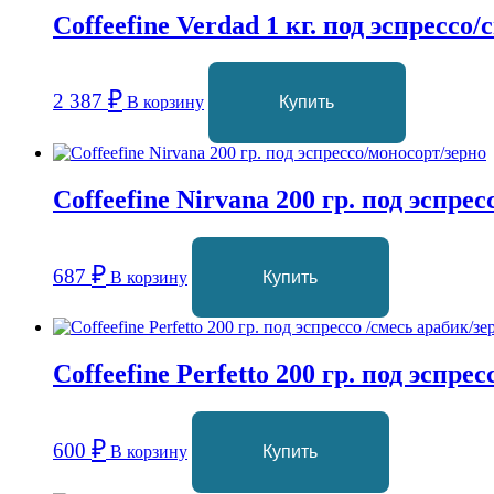
Coffeefine Verdad 1 кг. под эспрессо
₽
2 387
В корзину
Купить
Coffeefine Nirvana 200 гр. под эспре
₽
687
В корзину
Купить
Coffeefine Perfetto 200 гр. под эспре
₽
600
В корзину
Купить