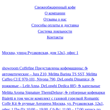
Свежеобжаренный кофе
О компании
Отзывы о нас
Способы оплаты и доставка
Система лояльности
Контакты
Наш склад и пункт самовывоза:
Москва, улица Русаковская, дом 12к1, офис 1
Посмотреть кофемашины можно здесь:
showroom Coffefine Представлены кофемашины: ☕️
автоматические – Jura Z10, Melitta Barista TS SST, Melitta
Caffeo CI Е 970-101, Nivona 790, DeLonghi Dinamica; ☕️
рожковые – Lelit Anna, DeLonghi Dedica 885; ☕️ капельные
Melitta Aroma Signature ThermDeluxe; ☕️ гейзерные кофеварки
Bialetti в том числе комплект с газовой горелкой Romantic
Coffe Kit ☕️ ручные Aeropress Москва, ул. Русаковская, 12к1,
офис 1 Пн-Пт 10:00 – 19:00, Сб-Вс: 11:00 – 17:00 запись по