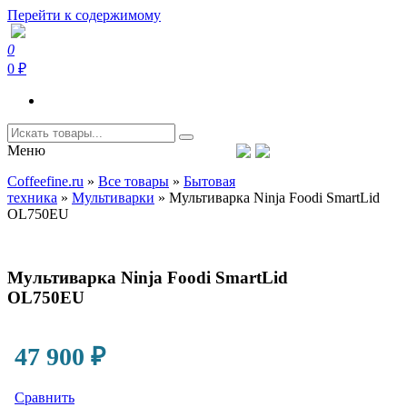
Перейти к содержимому
0
Coffeefine.ru
Интернет-магазин кофемашин и кофейной техники для дома
0 ₽
Меню
Тел.+7 (926) 699-85-06
Пн-Вс 10:00-20:00 МСК
Coffeefine.ru
»
Все товары
»
Бытовая
support@coffeefine.ru
техника
»
Мультиварки
»
Мультиварка Ninja Foodi SmartLid
OL750EU
Мультиварка Ninja Foodi SmartLid
OL750EU
47 900
₽
Сравнить