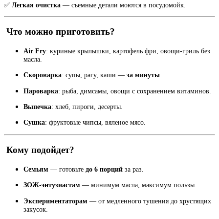
✅
Легкая очистка
— съемные детали моются в посудомойк.
Что можно приготовить?
Air Fry
: куриные крылышки, картофель фри, овощи-гриль без
масла.
Скороварка
: супы, рагу, каши —
за минуты
.
Пароварка
: рыба, димсамы, овощи с сохранением витаминов.
Выпечка
: хлеб, пироги, десерты.
Сушка
: фруктовые чипсы, вяленое мясо.
Кому подойдет?
Семьям
— готовьте
до 6 порций
за раз.
ЗОЖ-энтузиастам
— минимум масла, максимум пользы.
Экспериментаторам
— от медленного тушения до хрустящих
закусок.