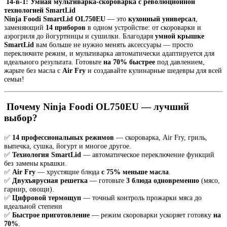
14-в-1: Умная мультиварка-скороварка с революционной
технологией SmartLid
Ninja Foodi SmartLid OL750EU
— это
кухонный универсал
,
заменяющий
14 приборов
в одном устройстве: от скороварки и
аэрогриля до йогуртницы и сушилки. Благодаря
умной крышке
SmartLid
вам больше не нужно менять аксессуары — просто
переключите режим, и мультиварка автоматически адаптируется для
идеального результата. Готовьте
на 70% быстрее
под давлением,
жарьте без масла с
Air Fry
и создавайте кулинарные шедевры для всей
семьи!
Почему Ninja Foodi OL750EU — лучший
выбор?
✅
14 профессиональных режимов
— скороварка, Air Fry, гриль,
выпечка, сушка, йогурт и многое другое.
✅
Технология SmartLid
— автоматическое переключение функций
без замены крышки.
✅
Air Fry
— хрустящие блюда
с 75% меньше масла
.
✅
Двухъярусная решетка
— готовьте
3 блюда одновременно
(мясо,
гарнир, овощи).
✅
Цифровой термощуп
— точный контроль прожарки мяса до
идеальной степени
✅
Быстрое приготовление
— режим скороварки ускоряет готовку
на
70%
.