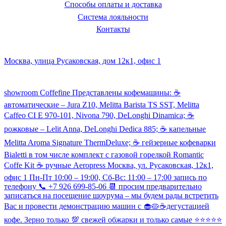
Способы оплаты и доставка
Система лояльности
Контакты
Наш склад и пункт самовывоза:
Москва, улица Русаковская, дом 12к1, офис 1
Посмотреть кофемашины можно здесь:
showroom Coffefine Представлены кофемашины: ☕️
автоматические – Jura Z10, Melitta Barista TS SST, Melitta
Caffeo CI Е 970-101, Nivona 790, DeLonghi Dinamica; ☕️
рожковые – Lelit Anna, DeLonghi Dedica 885; ☕️ капельные
Melitta Aroma Signature ThermDeluxe; ☕️ гейзерные кофеварки
Bialetti в том числе комплект с газовой горелкой Romantic
Coffe Kit ☕️ ручные Aeropress Москва, ул. Русаковская, 12к1,
офис 1 Пн-Пт 10:00 – 19:00, Сб-Вс: 11:00 – 17:00 запись по
телефону 📞 +7 926 699-85-06 📆 просим предварительно
записаться на посещение шоурума – мы будем рады встретить
Вас и провести демонстрацию машин с 🧁🥧☕️дегустацией
кофе. Зерно только 💯 свежей обжарки и только самые ⭐️⭐️⭐️⭐️⭐️