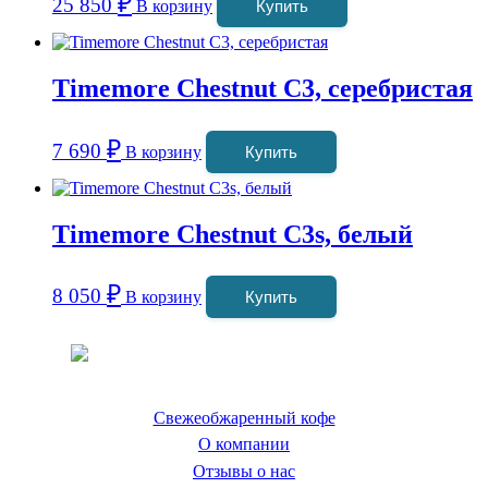
₽
25 850
В корзину
Купить
Timemore Chestnut С3, серебристая
₽
7 690
В корзину
Купить
Timemore Chestnut C3s, белый
₽
8 050
В корзину
Купить
Coffeefine.ru - магазин хороших
кофемашин для дома
Свежеобжаренный кофе
О компании
Отзывы о нас