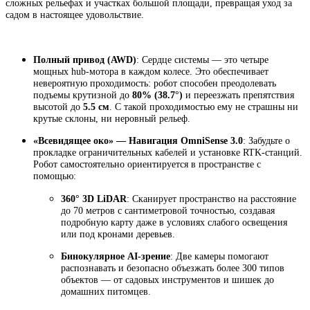
сложных рельефах и участках большой площади, превращая уход за
садом в настоящее удовольствие.
Полный привод (AWD)
: Сердце системы — это четыре
мощных hub-мотора в каждом колесе. Это обеспечивает
невероятную проходимость: робот способен преодолевать
подъемы крутизной до
80% (38.7°)
и переезжать препятствия
высотой до
5.5 см
. С такой проходимостью ему не страшны ни
крутые склоны, ни неровный рельеф.
«Всевидящее око» — Навигация OmniSense 3.0
: Забудьте о
прокладке ограничительных кабелей и установке RTK-станций.
Робот самостоятельно ориентируется в пространстве с
помощью:
360° 3D LiDAR
: Сканирует пространство на расстояние
до 70 метров с сантиметровой точностью, создавая
подробную карту даже в условиях слабого освещения
или под кронами деревьев.
Бинокулярное AI-зрение
: Две камеры помогают
распознавать и безопасно объезжать более 300 типов
объектов — от садовых инструментов и шишек до
домашних питомцев.