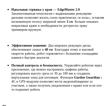
Идеальная стрижка у края — EdgeMaster 2.0
:
Запатентованная технология с выдвижными режущими
дисками позволяет косить газон практически «в ноль», оставляя
нескошенную полосу шириной менее
3 см
. Больше никаких
некрасивых краев и необходимости достригать траву
триммером вручную.
Эффективное кошение
: Два широких режущих диска
обеспечивают захват в
40 см
. Благодаря этому и высокой
скорости работы, робот справляется с большими площадями
намного быстрее аналогов.
Полный контроль и безопасность
: Управляйте роботом через
приложение, где можно настраивать графики работы,
регулировать высоту среза от 30 до 100 мм и создавать
виртуальные зоны для питомцев. Функция
Garden Guardian
с
4G и GPS-модулем позволяет вести видеонаблюдение за
участком, а также получать уведомления о краже или если кто-
то поднимет робота.