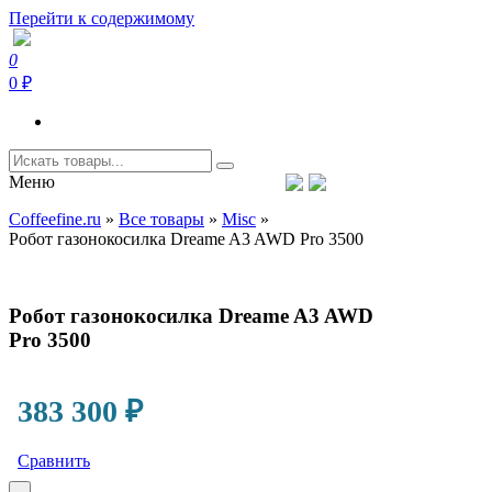
Перейти к содержимому
0
Coffeefine.ru
Интернет-магазин кофемашин и кофейной техники для дома
0 ₽
Меню
Тел.+7 (926) 699-85-06
Пн-Вс 10:00-20:00 МСК
Coffeefine.ru
»
Все товары
»
Misc
»
support@coffeefine.ru
Робот газонокосилка Dreame A3 AWD Pro 3500
Робот газонокосилка Dreame A3 AWD
Pro 3500
383 300
₽
Сравнить