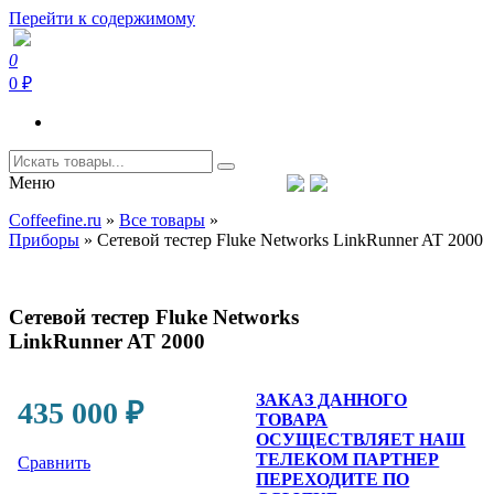
Перейти к содержимому
0
Coffeefine.ru
Интернет-магазин кофемашин и кофейной техники для дома
0 ₽
Меню
Тел.+7 (926) 699-85-06
Пн-Вс 10:00-20:00 МСК
Coffeefine.ru
»
Все товары
»
support@coffeefine.ru
Приборы
»
Сетевой тестер Fluke Networks LinkRunner AT 2000
Сетевой тестер Fluke Networks
LinkRunner AT 2000
ЗАКАЗ ДАННОГО
435 000
₽
ТОВАРА
ОСУЩЕСТВЛЯЕТ НАШ
ТЕЛЕКОМ ПАРТНЕР
Сравнить
ПЕРЕХОДИТЕ ПО