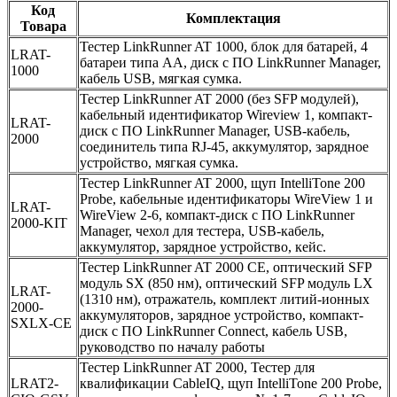
Код
Комплектация
Товара
Тестер LinkRunner AT 1000, блок для батарей, 4
LRAT-
батареи типа АА, диск с ПО LinkRunner Manager,
1000
кабель USB, мягкая сумка.
Тестер LinkRunner AT 2000 (без SFP модулей),
кабельный идентификатор Wireview 1, компакт-
LRAT-
диск с ПО LinkRunner Manager, USB-кабель,
2000
соединитель типа RJ-45, аккумулятор, зарядное
устройство, мягкая сумка.
Тестер LinkRunner AT 2000, щуп IntelliTone 200
Probe, кабельные идентификаторы WireView 1 и
LRAT-
WireView 2-6, компакт-диск с ПО LinkRunner
2000-KIT
Manager, чехол для тестера, USB-кабель,
аккумулятор, зарядное устройство, кейс.
Тестер LinkRunner AT 2000 CE, оптический SFP
модуль SX (850 нм), оптический SFP модуль LX
LRAT-
(1310 нм), отражатель, комплект литий-ионных
2000-
аккумуляторов, зарядное устройство, компакт-
SXLX-CE
диск с ПО LinkRunner Connect, кабель USB,
руководство по началу работы
Тестер LinkRunner AT 2000, Тестер для
LRAT2-
квалификации CableIQ, щуп IntelliTone 200 Probe,