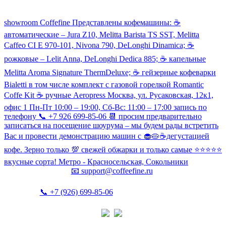
Посмотреть кофемашины можно здесь:
showroom Coffefine Представлены кофемашины: ☕️
автоматические – Jura Z10, Melitta Barista TS SST, Melitta
Caffeo CI Е 970-101, Nivona 790, DeLonghi Dinamica; ☕️
рожковые – Lelit Anna, DeLonghi Dedica 885; ☕️ капельные
Melitta Aroma Signature ThermDeluxe; ☕️ гейзерные кофеварки
Bialetti в том числе комплект с газовой горелкой Romantic
Coffe Kit ☕️ ручные Aeropress Москва, ул. Русаковская, 12к1,
офис 1 Пн-Пт 10:00 – 19:00, Сб-Вс: 11:00 – 17:00 запись по
телефону 📞 +7 926 699-85-06 📆 просим предварительно
записаться на посещение шоурума – мы будем рады встретить
Вас и провести демонстрацию машин с 🧁🥧☕️дегустацией
кофе. Зерно только 💯 свежей обжарки и только самые ⭐️⭐️⭐️⭐️⭐️
вкусные сорта! Метро - Красносельская, Сокольники
📧
support@coffeefine.ru
📞
+7 (926) 699-85-06
(пн-вс 10:00-20:00)
Политика конфиденциальности
Coffeefine.ru 2021-2026