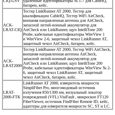
CIQ-GSV
удаленные идентификаторы № 1-7 для CableIQ,
батареи, кейс.
Тестер LinkRunner AT 2000, Тестер для
квалификации CableIQ, Тестер WiFi AirCheck,
внешняя направленная антенна для AirCheck,
ACK-
запасной литий-ионный аккумулятор для
LRAT-CIQ
AirCheck или LinkRunner, щуп IntelliTone 200
Probe, кабельные идентификаторы WireView 1
и WireView 2-6, защитный чехол LinkRunner AT,
защитный чехол AirCheck, батареи, кейс.
Тестер LinkRunner AT 2000, Тестер WiFi AirCheck,
внешняя направленная антенна AirCheck,
запасной литий-ионный аккумулятор для
ACK-
AirCheck или LinkRunner, щуп IntelliTone 200
LRAT2000
Probe, кабельные идентификаторы WireView № 2-
6, защитный чехол LinkRunner AT, защитный
чехол AirCheck, батареи, кейс.
LinkRunner AT 2000, измеритель мощности
SimpliFiber Pro, многомодовый источник
LRAT-
излучения 850/1300 нм, визуальный локатор
2000-FTK
повреждений (VFL) VisiFault , микроскоп FT120
FiberViewer, источник FindFiber Remote ID, кейс,
адаптеры для измерителя мощности SC, ST и LC.