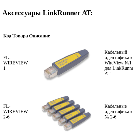
Аксессуары LinkRunner AT:
Код Товара
Описание
Кабельный
FL-
идентификат
WIREVIEW
WireView №1
1
для LinkRunn
AT
FL-
Кабельные
WIREVIEW
идентификат
2-6
№ 2-6