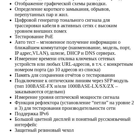
Отображение графической схемы разводки.
Определение короткого замыкания, обрывов,
перепутанных пар и жил.
Цифровой генератор тонального сигнала для
трассировки кабеля в активных сетях с высоким
уровнем внешних помех
Тестирование PoE
Авто тест – мгновенное получение информации о
ближайшем коммутаторе (наименование, модель, порт,
IP адрес,VLAN), шлюзе, DHCP и DNS серверах.
Измерение времени отклика ключевых сетевых
устройств или любых URL-адресов, в т.ч. с конкретным
номером порта (до 10 адресов из списка)
Память для сохранения отчётов о тестировании
Подключение к оптическим линиям через SFP модуль
(тип 100BASE-FX и/или 1000BASE-LX/SX/ZX –
заказываются отдельно)
Измерение уровня оптической мощности сигнала
Функция рефлектора (установление “петли” на уровне 2
и 3) для тестирования производительности сети
Поддержка IPv6
Большой цветной дисплей и понятный русскоязычный
интерфейс
Защитный резиновый чехол