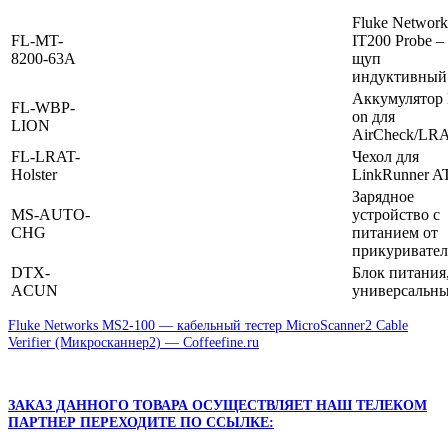
Fluke Network
FL-MT-
IT200 Probe –
8200-63A
щуп
индуктивный
Аккумулятор 
FL-WBP-
on для
LION
AirCheck/LR
FL-LRAT-
Чехол для
Holster
LinkRunner A
Зарядное
MS-AUTO-
устройство с
CHG
питанием от
прикуривател
DTX-
Блок питания
ACUN
универсальн
Fluke Networks MS2-100 — кабельный тестер MicroScanner2 Cable
Verifier (Микросканнер2) — Coffeefine.ru
ЗАКАЗ ДАННОГО ТОВАРА ОСУЩЕСТВЛЯЕТ НАШ ТЕЛЕКОМ
ПАРТНЕР ПЕРЕХОДИТЕ ПО ССЫЛКЕ: