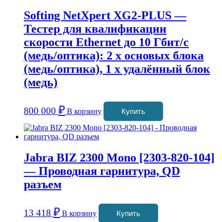
Softing NetXpert XG2-PLUS —
Тестер для квалификации
скорости Ethernet до 10 Гбит/с
(медь/оптика): 2 x основых блока
(медь/оптика), 1 x удалённый блок
(медь)
₽
800 000
В корзину
Купить
Jabra BIZ 2300 Mono [2303-820-104]
— Проводная гарнитура, QD
разъем
₽
13 418
В корзину
Купить