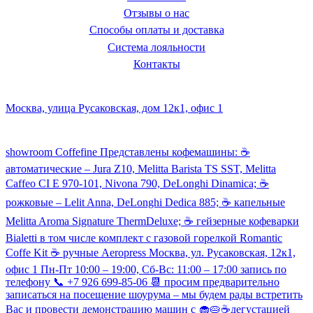
Отзывы о нас
Способы оплаты и доставка
Система лояльности
Контакты
Наш склад и пункт самовывоза:
Москва, улица Русаковская, дом 12к1, офис 1
Посмотреть кофемашины можно здесь:
showroom Coffefine Представлены кофемашины: ☕️
автоматические – Jura Z10, Melitta Barista TS SST, Melitta
Caffeo CI Е 970-101, Nivona 790, DeLonghi Dinamica; ☕️
рожковые – Lelit Anna, DeLonghi Dedica 885; ☕️ капельные
Melitta Aroma Signature ThermDeluxe; ☕️ гейзерные кофеварки
Bialetti в том числе комплект с газовой горелкой Romantic
Coffe Kit ☕️ ручные Aeropress Москва, ул. Русаковская, 12к1,
офис 1 Пн-Пт 10:00 – 19:00, Сб-Вс: 11:00 – 17:00 запись по
телефону 📞 +7 926 699-85-06 📆 просим предварительно
записаться на посещение шоурума – мы будем рады встретить
Вас и провести демонстрацию машин с 🧁🥧☕️дегустацией