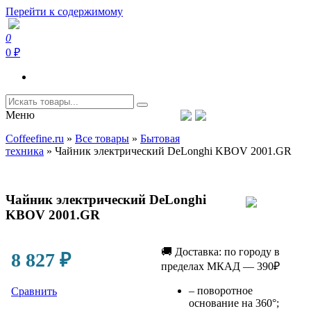
Перейти к содержимому
0
Coffeefine.ru
Интернет-магазин кофемашин и кофейной техники для дома
0 ₽
Меню
Тел.+7 (926) 699-85-06
Пн-Вс 10:00-20:00 МСК
Coffeefine.ru
»
Все товары
»
Бытовая
support@coffeefine.ru
техника
»
Чайник электрический DeLonghi KBOV 2001.GR
Чайник электрический DeLonghi
KBOV 2001.GR
🚚 Доставка: по городу в
8 827
₽
пределах МКАД — 390₽
– поворотное
Сравнить
основание на 360°;