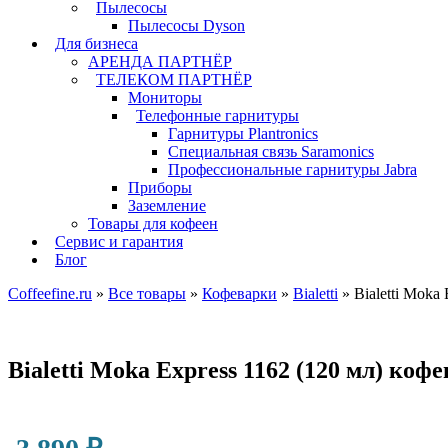
Пылесосы
Пылесосы Dyson
Для бизнеса
АРЕНДА ПАРТНЁР
ТЕЛЕКОМ ПАРТНЁР
Мониторы
Телефонные гарнитуры
Гарнитуры Plantronics
Специальная связь Saramonics
Профессиональные гарнитуры Jabra
Приборы
Заземление
Товары для кофеен
Сервис и гарантия
Блог
Coffeefine.ru
»
Все товары
»
Кофеварки
»
Bialetti
»
Bialetti Moka
Bialetti Moka Express 1162 (120 мл) коф