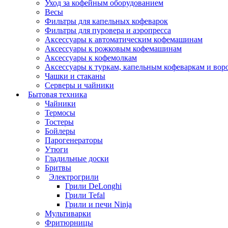
Уход за кофейным оборудованием
Весы
Фильтры для капельных кофеварок
Фильтры для пуровера и аэропресса
Аксессуары к автоматическим кофемашинам
Аксессуары к рожковым кофемашинам
Аксессуары к кофемолкам
Аксессуары к туркам, капельным кофеваркам и вор
Чашки и стаканы
Серверы и чайники
Бытовая техника
Чайники
Термосы
Тостеры
Бойлеры
Парогенераторы
Утюги
Гладильные доски
Бритвы
Электрогрили
Грили DeLonghi
Грили Tefal
Грили и печи Ninja
Мультиварки
Фритюрницы