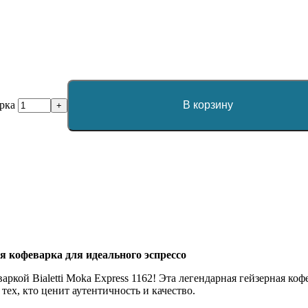
арка
В корзину
+
кая кофеварка для идеального эспрессо
варкой Bialetti Moka Express 1162! Эта легендарная гейзерная к
ех, кто ценит аутентичность и качество.