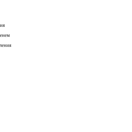
ния
менем
ления