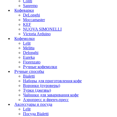
Conti
Sanremo
Кофеварки
DeLonghi
Moccamaster
KEF
NUOVA SIMONELLI
Victoria Arduino
Кофемолки
Lelit
Melitta
Delonghi
Eureka
Fiorenzato
Ручные кофемолки
Ручные способы
Bialetti
Наборы для приготовления кофе
Воронки (пуроверы)
Турки (джезвы)
Чайники для заваривания кофе
Аэропресс и френч-пресс
Аксессуары и посуда
Lelit
Посуда Bialetti