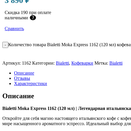
3 890
₽
Скидка 190 при оплате
наличными
?
Сравнить
Количество товара Bialetti Moka Express 1162 (120 мл) кофев
-
Артикул:
1162
Категории:
Bialetti
,
Кофеварки
Метка:
Bialetti
Описание
Отзывы
Характеристики
Описание
Bialetti Moka Express 1162 (120 мл) | Легендарная итальянс
Откройте для себя магию настоящего итальянского кофе с кофе
мире насыщенного ароматного эспрессо. Идеальный выбор для т