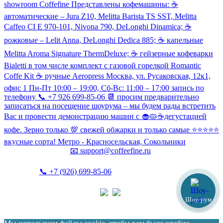
showroom Coffefine Представлены кофемашины: ☕️
автоматические – Jura Z10, Melitta Barista TS SST, Melitta
Caffeo CI Е 970-101, Nivona 790, DeLonghi Dinamica; ☕️
рожковые – Lelit Anna, DeLonghi Dedica 885; ☕️ капельные
Melitta Aroma Signature ThermDeluxe; ☕️ гейзерные кофеварки
Bialetti в том числе комплект с газовой горелкой Romantic
Coffe Kit ☕️ ручные Aeropress Москва, ул. Русаковская, 12к1,
офис 1 Пн-Пт 10:00 – 19:00, Сб-Вс: 11:00 – 17:00 запись по
телефону 📞 +7 926 699-85-06 📆 просим предварительно
записаться на посещение шоурума – мы будем рады встретить
Вас и провести демонстрацию машин с 🧁🥧☕️дегустацией
кофе. Зерно только 💯 свежей обжарки и только самые ⭐️⭐️⭐️⭐️⭐️
вкусные сорта! Метро - Красносельская, Сокольники
📧
support@coffeefine.ru
📞
+7 (926) 699-85-06
(пн-вс 10:00-20:00)
Шоу-рум
Политика конфиденциальности
Coffeefine.ru 2021-2026