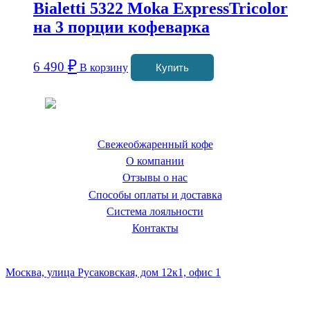
Bialetti 5322 Moka ExpressTricolor
на 3 порции кофеварка
₽
6 490
В корзину
Купить
Coffeefine.ru - магазин хороших
кофемашин для дома
Свежеобжаренный кофе
О компании
Отзывы о нас
Способы оплаты и доставка
Система лояльности
Контакты
Наш склад и пункт самовывоза:
Москва, улица Русаковская, дом 12к1, офис 1
Посмотреть кофемашины можно здесь: