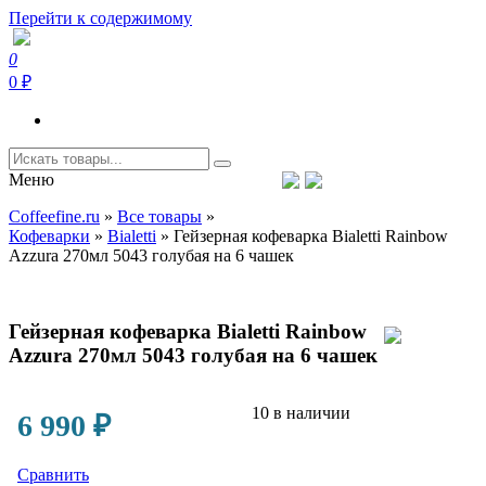
Перейти к содержимому
0
Coffeefine.ru
Интернет-магазин кофемашин и кофейной техники для дома
0 ₽
Меню
Тел.+7 (926) 699-85-06
Пн-Вс 10:00-20:00 МСК
Coffeefine.ru
»
Все товары
»
support@coffeefine.ru
Кофеварки
»
Bialetti
»
Гейзерная кофеварка Bialetti Rainbow
Azzura 270мл 5043 голубая на 6 чашек
Гейзерная кофеварка Bialetti Rainbow
Azzura 270мл 5043 голубая на 6 чашек
10 в наличии
6 990
₽
Сравнить