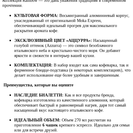
Коллекция Rainbow — это дань уважения традициям в современном
прочтении.
КУЛЬТОВАЯ ФОРМА:
Восьмигранный алюминиевый корпус,
унаследованный от оригинальной Moka Express,
обеспечивающий идеальный прогрев для максимального
раскрытия аромата кофе.
ЭКСКЛЮЗИВНЫЙ ЦВЕТ «АЦЦУРРА»:
Насыщенный
голубой оттенок (Azzurra) — это символ безоблачного
итальянского неба и кристально-чистого моря. Он добавит
яркости и свежести в интерьер вашей кухни.
КОМПЛЕКТАЦИЯ:
В набор входит как сама кофеварка, так и
фирменное блюдце-подставка (в некоторых комплектациях), что
делает использование еще более удобным и завершенным.
Преимущества, которые вы оцените
НАСЛЕДИЕ БИАЛЕТТИ:
Как и все продукты бренда,
кофеварка изготовлена из качественного алюминия, который
обеспечивает быстрый и равномерный нагрев, даря тот самый
насыщенный вкус настоящего итальянского кофе.
ИДЕАЛЬНЫЙ ОБЪЕМ:
Объем 270 мл рассчитан на
приготовление
6 чашек
крепкого эспрессо. Идеально для семьи
или для встречи друзей.