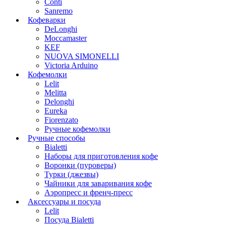
Conti
Sanremo
Кофеварки
DeLonghi
Moccamaster
KEF
NUOVA SIMONELLI
Victoria Arduino
Кофемолки
Lelit
Melitta
Delonghi
Eureka
Fiorenzato
Ручные кофемолки
Ручные способы
Bialetti
Наборы для приготовления кофе
Воронки (пуроверы)
Турки (джезвы)
Чайники для заваривания кофе
Аэропресс и френч-пресс
Аксессуары и посуда
Lelit
Посуда Bialetti