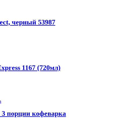
ct, черный 53987
xpress 1167 (720мл)
на 3 порции кофеварка