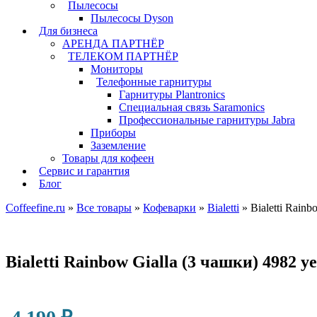
Пылесосы
Пылесосы Dyson
Для бизнеса
АРЕНДА ПАРТНЁР
ТЕЛЕКОМ ПАРТНЁР
Мониторы
Телефонные гарнитуры
Гарнитуры Plantronics
Специальная связь Saramonics
Профессиональные гарнитуры Jabra
Приборы
Заземление
Товары для кофеен
Сервис и гарантия
Блог
Coffeefine.ru
»
Все товары
»
Кофеварки
»
Bialetti
»
Bialetti Rain
Bialetti Rainbow Gialla (3 чашки) 4982 