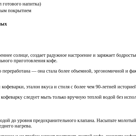
л готового напитка)
ным покрытием
ных
ннее солнце, создает радужное настроение и заряжает бодрость
льного приготовления кофе.
но переработана — она стала более объемной, эргономичной и ф
й кофеварки, эталон вкуса и стиля с более чем 90-летней историей
ti, кофеварку следует мыть только вручную теплой водой без ис
одой до уровня предохранительного клапана. Насыпьте молотый 
еднего нагрева.