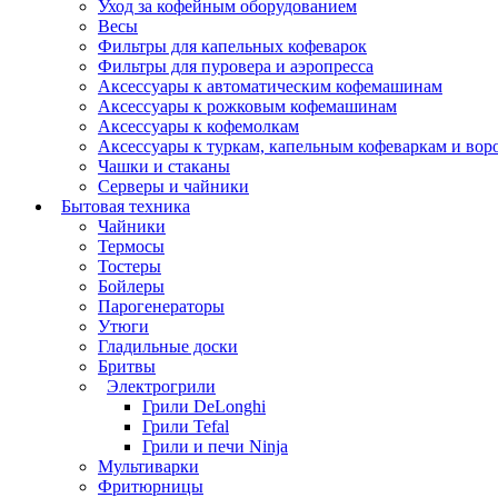
Уход за кофейным оборудованием
Весы
Фильтры для капельных кофеварок
Фильтры для пуровера и аэропресса
Аксессуары к автоматическим кофемашинам
Аксессуары к рожковым кофемашинам
Аксессуары к кофемолкам
Аксессуары к туркам, капельным кофеваркам и вор
Чашки и стаканы
Серверы и чайники
Бытовая техника
Чайники
Термосы
Тостеры
Бойлеры
Парогенераторы
Утюги
Гладильные доски
Бритвы
Электрогрили
Грили DeLonghi
Грили Tefal
Грили и печи Ninja
Мультиварки
Фритюрницы