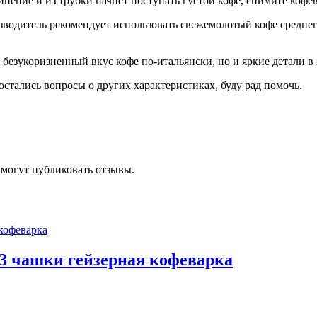
пение и из трубки начнет поступать густой кофе, снимите кофев
зводитель рекомендует использовать свежемолотый кофе среднего
ко безукоризненный вкус кофе по-итальянски, но и яркие детали в
 остались вопросы о других характеристиках, буду рад помочь.
 могут публиковать отзывы.
на 3 чашки гейзерная кофеварка