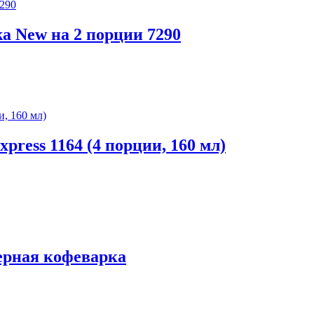
ika New на 2 порции 7290
press 1164 (4 порции, 160 мл)
йзерная кофеварка