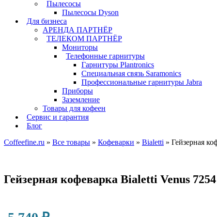
Пылесосы
Пылесосы Dyson
Для бизнеса
АРЕНДА ПАРТНЁР
ТЕЛЕКОМ ПАРТНЁР
Мониторы
Телефонные гарнитуры
Гарнитуры Plantronics
Специальная связь Saramonics
Профессиональные гарнитуры Jabra
Приборы
Заземление
Товары для кофеен
Сервис и гарантия
Блог
Coffeefine.ru
»
Все товары
»
Кофеварки
»
Bialetti
»
Гейзерная коф
Гейзерная кофеварка Bialetti Venus 725