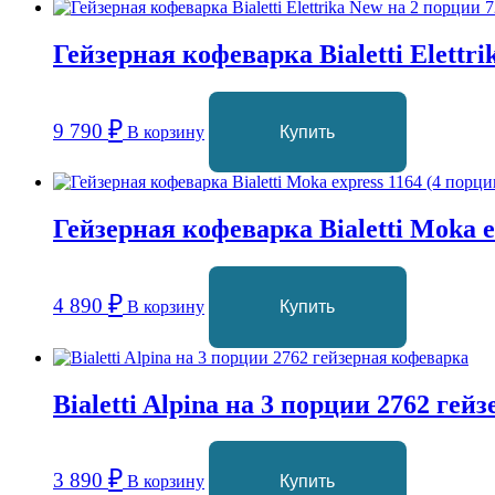
Гейзерная кофеварка Bialetti Elettr
₽
9 790
В корзину
Купить
Гейзерная кофеварка Bialetti Moka ex
₽
4 890
В корзину
Купить
Bialetti Alpina на 3 порции 2762 ге
₽
3 890
В корзину
Купить