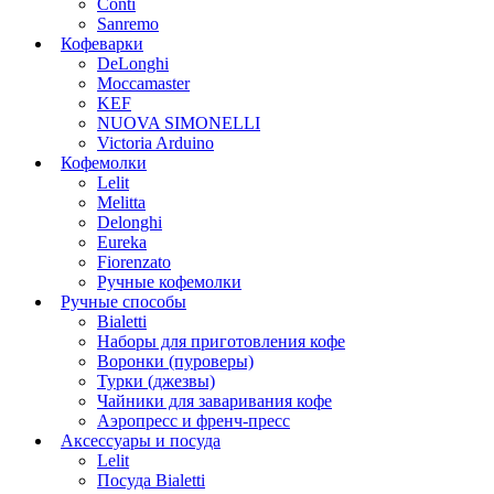
Conti
Sanremo
Кофеварки
DeLonghi
Moccamaster
KEF
NUOVA SIMONELLI
Victoria Arduino
Кофемолки
Lelit
Melitta
Delonghi
Eureka
Fiorenzato
Ручные кофемолки
Ручные способы
Bialetti
Наборы для приготовления кофе
Воронки (пуроверы)
Турки (джезвы)
Чайники для заваривания кофе
Аэропресс и френч-пресс
Аксессуары и посуда
Lelit
Посуда Bialetti