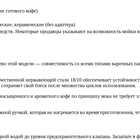
ии готового кофе)
ческие, керамические (без адаптера)
редств. Некоторые продавцы указывают на возможность мойки 
тво этой модели — совместимость со всеми типами варочных пан
ачественной нержавеющей стали 18/10 обеспечивает устойчивост
ь сохраняет свой блеск после множества циклов использования.
 насыщенного и ароматного кофе по принципу мока не требует э
жной ручкой, которая не нагревается во время приготовления, ч
дной водой до уровня предохранительного клапана. Засыпьте в