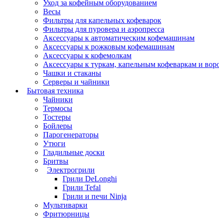
Уход за кофейным оборудованием
Весы
Фильтры для капельных кофеварок
Фильтры для пуровера и аэропресса
Аксессуары к автоматическим кофемашинам
Аксессуары к рожковым кофемашинам
Аксессуары к кофемолкам
Аксессуары к туркам, капельным кофеваркам и вор
Чашки и стаканы
Серверы и чайники
Бытовая техника
Чайники
Термосы
Тостеры
Бойлеры
Парогенераторы
Утюги
Гладильные доски
Бритвы
Электрогрили
Грили DeLonghi
Грили Tefal
Грили и печи Ninja
Мультиварки
Фритюрницы