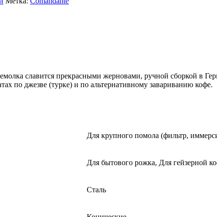
и
Метка:
Comandante
молка славится прекрасными жерновами, ручной сборкой в Герм
ах по джезве (турке) и по альтернативному завариванию кофе.
Для крупного помола (фильтр, иммерс
Для бытового рожка, Для гейзерной ко
Сталь
Конические