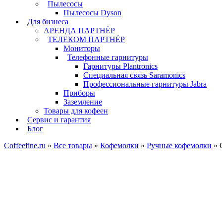
Пылесосы
Пылесосы Dyson
Для бизнеса
АРЕНДА ПАРТНЁР
ТЕЛЕКОМ ПАРТНЁР
Мониторы
Телефонные гарнитуры
Гарнитуры Plantronics
Специальная связь Saramonics
Профессиональные гарнитуры Jabra
Приборы
Заземление
Товары для кофеен
Сервис и гарантия
Блог
Coffeefine.ru
»
Все товары
»
Кофемолки
»
Ручные кофемолки
»