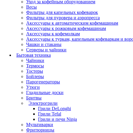
Уход за кофейным оборудованием
Весы
Фильтры для капельных кофеварок
Фильтры для пуровера и аэропресса
Аксессуары к автоматическим кофемашинам
Аксессуары к рожковым кофемашинам
Аксессуары к кофемолкам
Аксессуары к туркам, капельным кофеваркам и вор
Чашки и стаканы
Серверы и чайники
Бытовая техника
Чайники
Термосы
Тостеры
Бойлеры
Парогенераторы
Утюги
Гладильные доски
Бритвы
Электрогрили
Грили DeLonghi
Грили Tefal
Грили и печи Ninja
Мультиварки
Фритюрницы