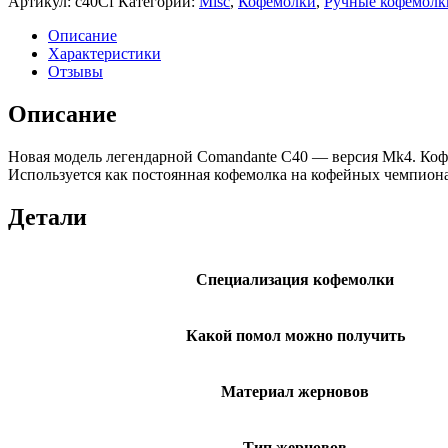
Артикул:
c40Cf
Категории:
Misc
,
Кофемолки
,
Ручные кофемолк
Описание
Характеристики
Отзывы
Описание
Новая модель легендарной Comandante C40 — версия Mk4. Кофе
Используется как постоянная кофемолка на кофейных чемпионат
Детали
Специализация кофемолки
Какой помол можно получить
Материал жерновов
Тип жерновов