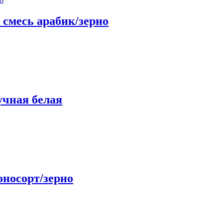
 / смесь арабик/зерно
учная белая
моносорт/зерно