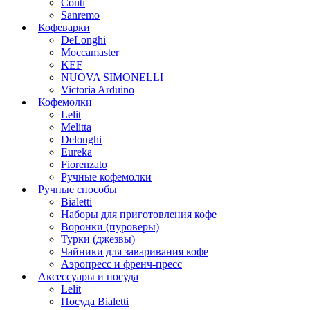
Conti
Sanremo
Кофеварки
DeLonghi
Moccamaster
KEF
NUOVA SIMONELLI
Victoria Arduino
Кофемолки
Lelit
Melitta
Delonghi
Eureka
Fiorenzato
Ручные кофемолки
Ручные способы
Bialetti
Наборы для приготовления кофе
Воронки (пуроверы)
Турки (джезвы)
Чайники для заваривания кофе
Аэропресс и френч-пресс
Аксессуары и посуда
Lelit
Посуда Bialetti