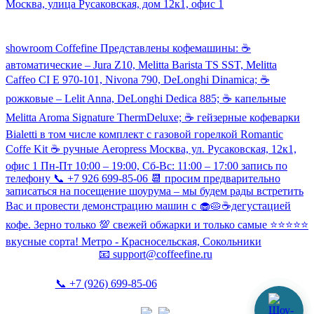
Москва, улица Русаковская, дом 12к1, офис 1
Посмотреть кофемашины можно здесь:
showroom Coffefine Представлены кофемашины: ☕️
автоматические – Jura Z10, Melitta Barista TS SST, Melitta
Caffeo CI Е 970-101, Nivona 790, DeLonghi Dinamica; ☕️
рожковые – Lelit Anna, DeLonghi Dedica 885; ☕️ капельные
Melitta Aroma Signature ThermDeluxe; ☕️ гейзерные кофеварки
Bialetti в том числе комплект с газовой горелкой Romantic
Coffe Kit ☕️ ручные Aeropress Москва, ул. Русаковская, 12к1,
офис 1 Пн-Пт 10:00 – 19:00, Сб-Вс: 11:00 – 17:00 запись по
телефону 📞 +7 926 699-85-06 📆 просим предварительно
записаться на посещение шоурума – мы будем рады встретить
Вас и провести демонстрацию машин с 🧁🥧☕️дегустацией
кофе. Зерно только 💯 свежей обжарки и только самые ⭐️⭐️⭐️⭐️⭐️
вкусные сорта! Метро - Красносельская, Сокольники
📧
support@coffeefine.ru
📞
+7 (926) 699-85-06
(пн-вс 10:00-20:00)