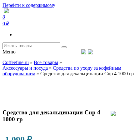
Перейти к содержимому
0
Coffeefine.ru
Интернет-магазин кофемашин и кофейной техники для дома
0 ₽
Меню
Тел.+7 (926) 699-85-06
Пн-Вс 10:00-20:00 МСК
Coffeefine.ru
»
Все товары
»
support@coffeefine.ru
Аксессуары и посуда
»
Средства по уходу за кофейным
оборудованием
»
Средство для декальцинации Cup 4 1000 гр
Средство для декальцинации Cup 4
1000 гр
1 090
₽