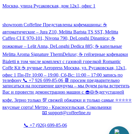
Наш склад и пункт самовывоза:
Москва, улица Русаковская, дом 12к1, офис 1
Посмотреть кофемашины можно здесь:
showroom Coffefine Представлены кофемашины: ☕️
автоматические – Jura Z10, Melitta Barista TS SST, Melitta
Caffeo CI Е 970-101, Nivona 790, DeLonghi Dinamica; ☕️
рожковые – Lelit Anna, DeLonghi Dedica 885; ☕️ капельные
Melitta Aroma Signature ThermDeluxe; ☕️ гейзерные кофеварки
Bialetti в том числе комплект с газовой горелкой Romantic
Coffe Kit ☕️ ручные Aeropress Москва, ул. Русаковская, 12к1,
офис 1 Пн-Пт 10:00 – 19:00, Сб-Вс: 11:00 – 17:00 запись по
телефону 📞 +7 926 699-85-06 📆 просим предварительно
записаться на посещение шоурума – мы будем рады встретить
Вас и провести демонстрацию машин с 🧁🥧☕️дегустацией
кофе. Зерно только 💯 свежей обжарки и только самые ⭐️⭐️⭐️⭐️⭐️
вкусные сорта! Метро - Красносельская, Сокольники
📧
support@coffeefine.ru
📞
+7 (926) 699-85-06
(пн-вс 10:00-20:00)