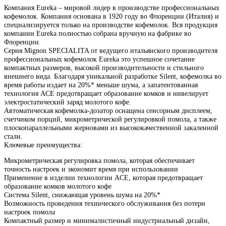
Компания Eureka – мировой лидер в производстве профессиональных
кофемолок. Компания основана в 1920 году во Флоренции (Италия) и
специализируется только на производстве кофемолок. Вся продукция
компании Eureka полностью собрана вручную на фабрике во
Флоренции.
Серия Mignon SPECIALITA от ведущего итальянского производителя
профессиональных кофемолок Eureka это успешное сочетание
компактных размеров, высокой производительности и стильного
внешнего вида. Благодаря уникальной разработке Silent, кофемолка во
время работы издает на 20%* меньше шума, а запатентованная
технология ACE предотвращает образование комков и нивелирует
электростатический заряд молотого кофе.
Автоматическая кофемолка-дозатор оснащена сенсорным дисплеем,
счетчиком порций, микрометрической регулировкой помола, а также
плоскопараллельными жерновами из высококачественной закаленной
стали.
Ключевые преимущества:
Микрометрическая регулировка помола, которая обеспечивает
точность настроек и экономит время при использовании
Применение в изделии технологии ACE, которая предотвращает
образование комков молотого кофе
Система Silent, снижающая уровень шума на 20%*
Возможность проведения технического обслуживания без потери
настроек помола
Компактный размер и минималистичный индустриальный дизайн,