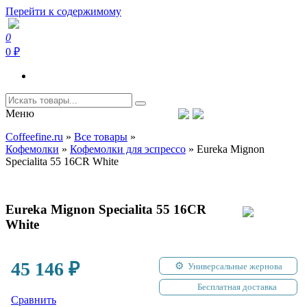
Перейти к содержимому
0
Coffeefine.ru
Интернет-магазин кофемашин и кофейной техники для дома
0 ₽
Меню
Тел.+7 (926) 699-85-06
Пн-Вс 10:00-20:00 МСК
Coffeefine.ru
»
Все товары
»
support@coffeefine.ru
Кофемолки
»
Кофемолки для эспрессо
»
Eureka Mignon
Specialita 55 16CR White
Eureka Mignon Specialita 55 16CR
White
45 146
₽
Универсальные жернова
Бесплатная доставка
Сравнить