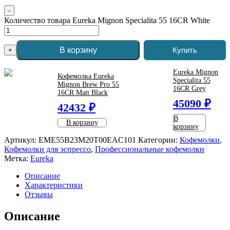
-
Количество товара Eureka Mignon Specialita 55 16CR White
В корзину
Купить
+
Eureka Mignon
Кофемолка Eureka
Specialita 55
Mignon Brew Pro 55
16CR Grey
16CR Matt Black
45090 ₽
42432 ₽
В
В корзину
корзину
Артикул:
EME55B23M20T00EAC101
Категории:
Кофемолки
,
Кофемолки для эспрессо
,
Профессиональные кофемолки
Метка:
Eureka
Описание
Характеристики
Отзывы
Описание