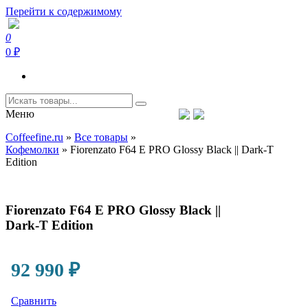
Перейти к содержимому
0
Coffeefine.ru
Интернет-магазин кофемашин и кофейной техники для дома
0 ₽
Меню
Тел.+7 (926) 699-85-06
Пн-Вс 10:00-20:00 МСК
Coffeefine.ru
»
Все товары
»
support@coffeefine.ru
Кофемолки
»
Fiorenzato F64 E PRO Glossy Black || Dark-T
Edition
Fiorenzato F64 E PRO Glossy Black ||
Dark-T Edition
92 990
₽
Сравнить