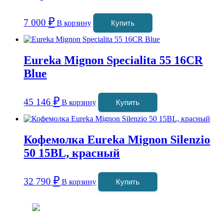
₽
7 000
В корзину
Купить
Eureka Mignon Specialita 55 16CR
Blue
₽
45 146
В корзину
Купить
Кофемолка Eureka Mignon Silenzio
50 15BL, красный
₽
32 790
В корзину
Купить
Coffeefine.ru - магазин хороших
кофемашин для дома