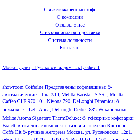
Свежеобжаренный кофе
О компании
Отзывы о нас
Способы оплаты и доставка
Система лояльности
Контакты
Наш склад и пункт самовывоза:
Москва, улица Русаковская, дом 12к1, офис 1
Посмотреть кофемашины можно здесь:
showroom Coffefine Представлены кофемашины: ☕️
автоматические – Jura Z10, Melitta Barista TS SST, Melitta
Caffeo CI Е 970-101, Nivona 790, DeLonghi Dinamica; ☕️
рожковые – Lelit Anna, DeLonghi Dedica 885; ☕️ капельные
Melitta Aroma Signature ThermDeluxe; ☕️ гейзерные кофеварки
Bialetti в том числе комплект с газовой горелкой Romantic
Coffe Kit ☕️ ручные Aeropress Москва, ул. Русаковская, 12к1,
офис 1 Пн-Пт 10:00 – 19:00, Сб-Вс: 11:00 – 17:00 запись по