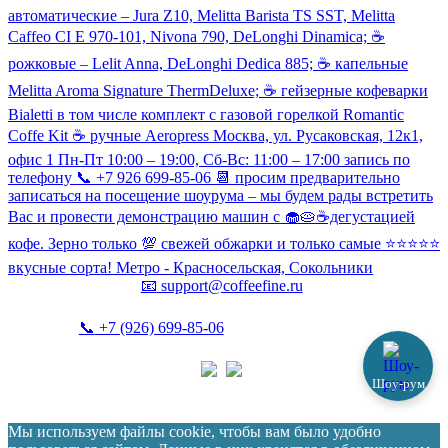
автоматические – Jura Z10, Melitta Barista TS SST, Melitta
Caffeo CI Е 970-101, Nivona 790, DeLonghi Dinamica; ☕️
рожковые – Lelit Anna, DeLonghi Dedica 885; ☕️ капельные
Melitta Aroma Signature ThermDeluxe; ☕️ гейзерные кофеварки
Bialetti в том числе комплект с газовой горелкой Romantic
Coffe Kit ☕️ ручные Aeropress Москва, ул. Русаковская, 12к1,
офис 1 Пн-Пт 10:00 – 19:00, Сб-Вс: 11:00 – 17:00 запись по
телефону 📞 +7 926 699-85-06 📆 просим предварительно
записаться на посещение шоурума – мы будем рады встретить
Вас и провести демонстрацию машин с 🧁🥧☕️дегустацией
кофе. Зерно только 💯 свежей обжарки и только самые ⭐️⭐️⭐️⭐️⭐️
вкусные сорта! Метро - Красносельская, Сокольники
📧
support@coffeefine.ru
📞
+7 (926) 699-85-06
(пн-вс 10:00-20:00)
Шоу-рум
Политика конфиденциальности
Coffeefine.ru 2021-2026
Мы используем файлы cookie, чтобы вам было удобно