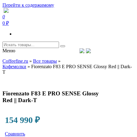
Перейти к содержимому
0
Coffeefine.ru
Интернет-магазин кофемашин и кофейной техники для дома
0 ₽
Меню
Тел.+7 (926) 699-85-06
Пн-Вс 10:00-20:00 МСК
Coffeefine.ru
»
Все товары
»
support@coffeefine.ru
Кофемолки
»
Fiorenzato F83 E PRO SENSE Glossy Red || Dark-
T
Fiorenzato F83 E PRO SENSE Glossy
Red || Dark-T
154 990
₽
Сравнить