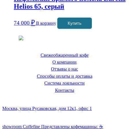
Helios 65, серый
₽
74 000
В корзину
Купить
Coffeefine.ru - магазин хороших
кофемашин для дома
Свежеобжаренный кофе
О компании
Отзывы о нас
Способы оплаты и доставка
Система лояльности
Контакты
Наш склад и пункт самовывоза:
Москва, улица Русаковская, дом 12к1, офис 1
Посмотреть кофемашины можно здесь:
showroom Coffefine Представлены кофемашины: ☕️