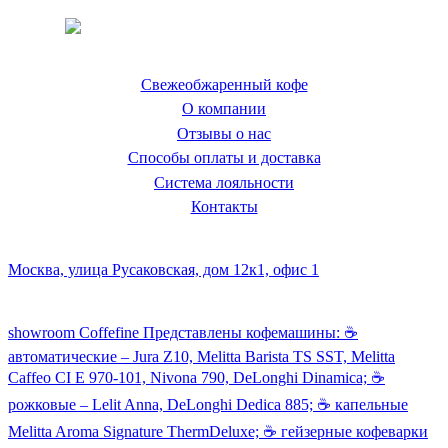
Coffeefine.ru - магазин хороших
кофемашин для дома
Свежеобжаренный кофе
О компании
Отзывы о нас
Способы оплаты и доставка
Система лояльности
Контакты
Наш склад и пункт самовывоза:
Москва, улица Русаковская, дом 12к1, офис 1
Посмотреть кофемашины можно здесь:
showroom Coffefine Представлены кофемашины: ☕️
автоматические – Jura Z10, Melitta Barista TS SST, Melitta
Caffeo CI Е 970-101, Nivona 790, DeLonghi Dinamica; ☕️
рожковые – Lelit Anna, DeLonghi Dedica 885; ☕️ капельные
Melitta Aroma Signature ThermDeluxe; ☕️ гейзерные кофеварки