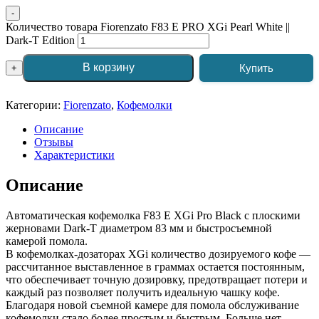
-
Количество товара Fiorenzato F83 E PRO XGi Pearl White ||
Dark-T Edition
В корзину
Купить
+
Категории:
Fiorenzato
,
Кофемолки
Описание
Отзывы
Характеристики
Описание
Автоматическая кофемолка F83 E XGi Pro Black с плоскими
жерновами Dark-T диаметром 83 мм и быстросъемной
камерой помола.
В кофемолках-дозаторах XGi количество дозируемого кофе —
рассчитанное выставленное в граммах остается постоянным,
что обеспечивает точную дозировку, предотвращает потери и
каждый раз позволяет получить идеальную чашку кофе.
Благодаря новой съемной камере для помола обслуживание
кофемолки стало более простым и быстрым. Больше нет