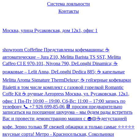
Система лояльности
Контакты
Наш склад и пункт самовывоза:
Москва, улица Русаковская, дом 12к1, офис 1
Посмотреть кофемашины можно здесь:
showroom Coffefine Представлены кофемашины: ☕️
автоматические – Jura Z10, Melitta Barista TS SST, Melitta
Caffeo CI Е 970-101, Nivona 790, DeLonghi Dinamica; ☕️
рожковые – Lelit Anna, DeLonghi Dedica 885; ☕️ капельные
Melitta Aroma Signature ThermDeluxe; ☕️ гейзерные кофеварки
Bialetti в том числе комплект с газовой горелкой Romantic
Coffe Kit ☕️ ручные Aeropress Москва, ул. Русаковская, 12к1,
офис 1 Пн-Пт 10:00 – 19:00, Сб-Вс: 11:00 – 17:00 запись по
телефону 📞 +7 926 699-85-06 📆 просим предварительно
записаться на посещение шоурума – мы будем рады встретить
Вас и провести демонстрацию машин с 🧁🥧☕️дегустацией
кофе. Зерно только 💯 свежей обжарки и только самые ⭐️⭐️⭐️⭐️⭐️
вкусные сорта! Метро - Красносельская, Сокольники