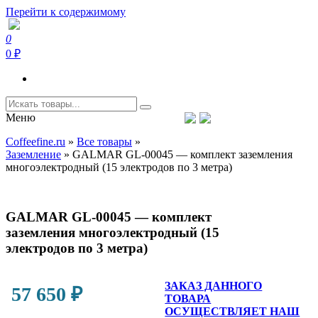
Перейти к содержимому
0
Coffeefine.ru
Интернет-магазин кофемашин и кофейной техники для дома
0 ₽
Меню
Тел.+7 (926) 699-85-06
Пн-Вс 10:00-20:00 МСК
Coffeefine.ru
»
Все товары
»
support@coffeefine.ru
Заземление
»
GALMAR GL-00045 — комплект заземления
многоэлектродный (15 электродов по 3 метра)
GALMAR GL-00045 — комплект
заземления многоэлектродный (15
электродов по 3 метра)
ЗАКАЗ ДАННОГО
57 650
₽
ТОВАРА
ОСУЩЕСТВЛЯЕТ НАШ