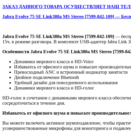
ЗАКАЗ ДАННОГО ТОВАРА ОСУЩЕСТВЛЯЕТ НАШ ТЕЛ
Jabra Evolve 75 SE Link380a MS Stereo [7599-842-109] — Бе
Jabra Evolve 75 SE Link380a MS Stereo [7599-842-109]
— беспр
15ч. в режиме разговора. В комплекте USB-адаптер Jabra Link 
Особенности Jabra Evolve 75 SE Link380a MS Stereo [7599-84
Динамики мирового класса и HD-Voice
Избавьтесь от офисного шума и повысьте производительн
Превосходный ANC и встроенный индикатор занятости
Двойное подключение Bluetooth
Удобный дизайн для повседневного использования
Динамики мирового класса и HD-голос
HD-голос в сочетании с динамиками мирового класса обеспечи
сосредоточиться в течение дня.
Избавьтесь от офисного шума и повысьте производительнос
Вы можете включить активное шумоподавление, чтобы практиче
усовершенствованные микрофоны для мониторинга и подавле