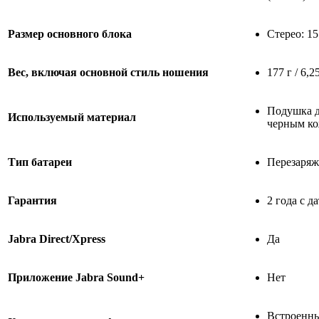
Размер основного блока
Стерео: 15
Вес, включая основной стиль ношения
177 г / 6,
Подушка д
Используемый материал
черным ко
Тип батареи
Перезаряж
Гарантия
2 года с 
Jabra Direct/Xpress
Да
Приложение Jabra Sound+
Нет
Встроенны