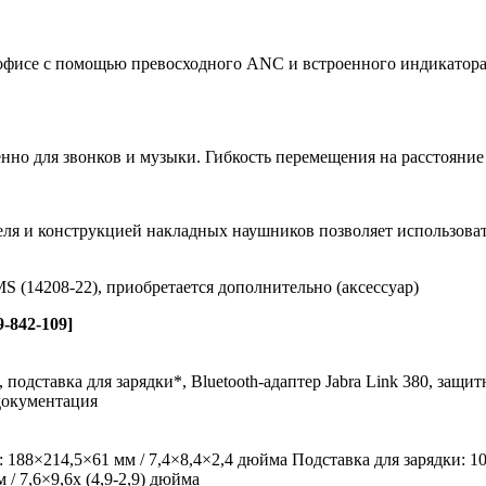
фисе с помощью превосходного ANC и встроенного индикатора з
нно для звонков и музыки. Гибкость перемещения на расстояние 
я и конструкцией накладных наушников позволяет использовать
S (14208-22), приобретается дополнительно (аксессуар)
-842-109]
 подставка для зарядки*, Bluetooth-адаптер Jabra Link 380, за
 документация
 188×214,5×61 мм / 7,4×8,4×2,4 дюйма Подставка для зарядки: 10
м / 7,6×9,6x (4,9-2,9) дюйма