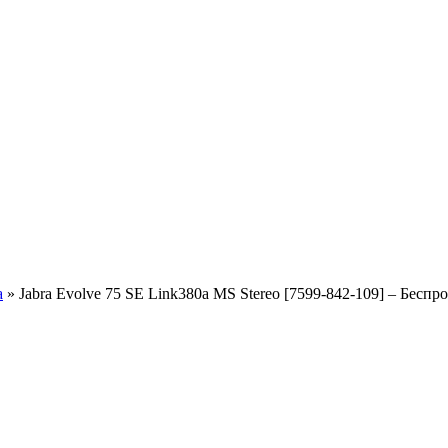
a
»
Jabra Evolve 75 SE Link380a MS Stereo [7599-842-109] – Беспр