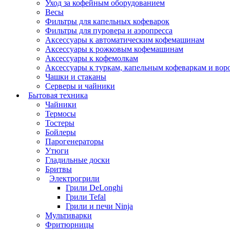
Уход за кофейным оборудованием
Весы
Фильтры для капельных кофеварок
Фильтры для пуровера и аэропресса
Аксессуары к автоматическим кофемашинам
Аксессуары к рожковым кофемашинам
Аксессуары к кофемолкам
Аксессуары к туркам, капельным кофеваркам и вор
Чашки и стаканы
Серверы и чайники
Бытовая техника
Чайники
Термосы
Тостеры
Бойлеры
Парогенераторы
Утюги
Гладильные доски
Бритвы
Электрогрили
Грили DeLonghi
Грили Tefal
Грили и печи Ninja
Мультиварки
Фритюрницы