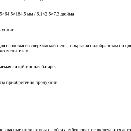
5×64.5×184.5 мм / 6.1×2.5×7.3 дюйма
25 унции
ля оголовья из сверхмягкой пены, покрытая подобранным по цве
жзаменителем
аемая литий-ионная батарея
даты приобретения продукции
е красные индикаторы на обеих амбушюрах не включаются автом