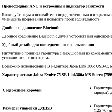
Превосходный ANC и встроенный индикатор занятости
Блокируйте шум и оставайтесь сосредоточенными в открытом о
уменьшить прерывания и повысить производительность.
Двойное подключение Bluetooth
Двойное соединение Bluetooth с двумя устройствами одновреме
Удобный дизайн для повседневного использования
Интуитивно понятная гарнитура с амбушюрами из кожзаменител
условиях открытого офиса.
Возможно использование BT-адаптера Jabra Link 380c USB-C, M
Характеристики Jabra Evolve 75 SE Link380a MS Stereo [7599
Гарнитура,
Содержимое коробки
зарядки),
Гарнитура:
Размеры упаковки ДхШхВ
(125-76) м