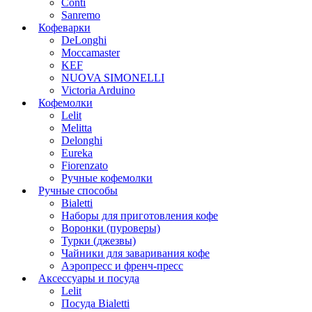
Conti
Sanremo
Кофеварки
DeLonghi
Moccamaster
KEF
NUOVA SIMONELLI
Victoria Arduino
Кофемолки
Lelit
Melitta
Delonghi
Eureka
Fiorenzato
Ручные кофемолки
Ручные способы
Bialetti
Наборы для приготовления кофе
Воронки (пуроверы)
Турки (джезвы)
Чайники для заваривания кофе
Аэропресс и френч-пресс
Аксессуары и посуда
Lelit
Посуда Bialetti