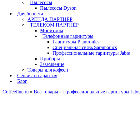
Пылесосы
Пылесосы Dyson
Для бизнеса
АРЕНДА ПАРТНЁР
ТЕЛЕКОМ ПАРТНЁР
Мониторы
Телефонные гарнитуры
Гарнитуры Plantronics
Специальная связь Saramonics
Профессиональные гарнитуры Jabra
Приборы
Заземление
Товары для кофеен
Сервис и гарантия
Блог
Coffeefine.ru
»
Все товары
»
Профессиональные гарнитуры Jabr