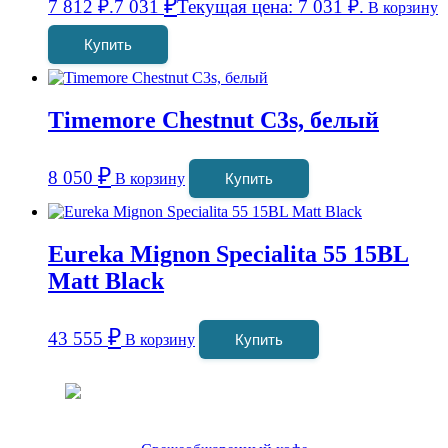
₽
7 812 ₽.
7 031
Текущая цена: 7 031 ₽.
В корзину
Купить
Timemore Chestnut C3s, белый
₽
8 050
В корзину
Купить
Eureka Mignon Specialita 55 15BL
Matt Black
₽
43 555
В корзину
Купить
Coffeefine.ru - магазин хороших
кофемашин для дома