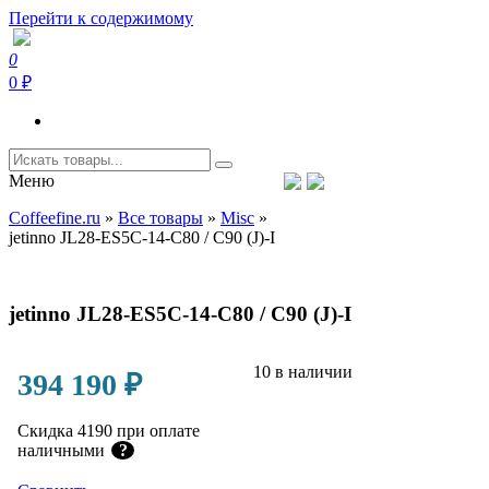
Перейти к содержимому
0
Coffeefine.ru
Интернет-магазин кофемашин и кофейной техники для дома
0 ₽
Меню
Тел.+7 (926) 699-85-06
Пн-Вс 10:00-20:00 МСК
Coffeefine.ru
»
Все товары
»
Misc
»
support@coffeefine.ru
jetinno JL28-ES5C-14-C80 / C90 (J)-I
jetinno JL28-ES5C-14-C80 / C90 (J)-I
10 в наличии
394 190
₽
Скидка 4190 при оплате
наличными
?