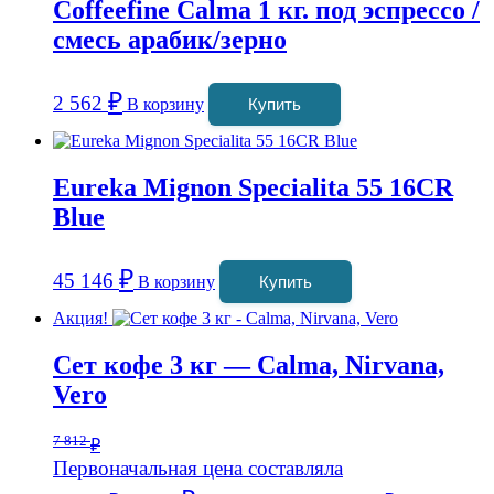
Coffeefine Calma 1 кг. под эспрессо /
смесь арабик/зерно
₽
2 562
В корзину
Купить
Eureka Mignon Specialita 55 16CR
Blue
₽
45 146
В корзину
Купить
Акция!
Сет кофе 3 кг — Calma, Nirvana,
Vero
7 812
₽
Первоначальная цена составляла