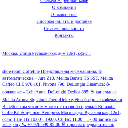
Свежеобжаренный кофе
О компании
Отзывы о нас
Способы оплаты и доставка
Система лояльности
Контакты
Наш склад и пункт самовывоза:
Москва, улица Русаковская, дом 12к1, офис 1
Посмотреть кофемашины можно здесь:
showroom Coffefine Представлены кофемашины: ☕️
автоматические – Jura Z10, Melitta Barista TS SST, Melitta
Caffeo CI Е 970-101, Nivona 790, DeLonghi Dinamica; ☕️
рожковые – Lelit Anna, DeLonghi Dedica 885; ☕️ капельные
Melitta Aroma Signature ThermDeluxe; ☕️ гейзерные кофеварки
Bialetti в том числе комплект с газовой горелкой Romantic
Coffe Kit ☕️ ручные Aeropress Москва, ул. Русаковская, 12к1,
офис 1 Пн-Пт 10:00 – 19:00, Сб-Вс: 11:00 – 17:00 запись по
телефону 📞 +7 926 699-85-06 📆 просим предварительно