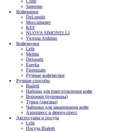
Conti
Sanremo
Кофеварки
DeLonghi
Moccamaster
KEF
NUOVA SIMONELLI
Victoria Arduino
Кофемолки
Lelit
Melitta
Delonghi
Eureka
Fiorenzato
Ручные кофемолки
Ручные способы
Bialetti
Наборы для приготовления кофе
Воронки (пуроверы)
Турки (джезвы)
Чайники для заваривания кофе
Аэропресс и френч-пресс
Аксессуары и посуда
Lelit
Посуда Bialetti