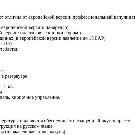
ет отличия от европейской версии: профессиональный капучина
 европейской версии: панарелло)
 версии: пластиковые кнопки с хром.)
ашинах (в европейской версии давление до 15 БАР)
ELIT57
 таблетки
ре
 в резервуаре
 15 кг.
ы.
апель, кнопочное управление.
мпературы и давления обеспечивает насыщенный вкус эспрессо.
трукция на русском языке.
лы (нержавеющая сталь, латунь).