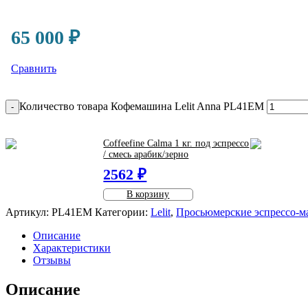
65 000
₽
Сравнить
Количество товара Кофемашина Lelit Anna PL41EM
-
Coffeefine Calma 1 кг. под эспрессо
/ смесь арабик/зерно
2562 ₽
В корзину
Артикул:
PL41EM
Категории:
Lelit
,
Просьюмерские эспрессо-м
Описание
Характеристики
Отзывы
Описание