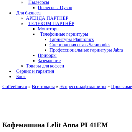
Пылесосы
Пылесосы Dyson
Для бизнеса
АРЕНДА ПАРТНЁР
ТЕЛЕКОМ ПАРТНЁР
Мониторы
Телефонные гарнитуры
Гарнитуры Plantronics
Специальная связь Saramonics
Профессиональные гарнитуры Jabra
Приборы
Заземление
Товары для кофеен
Сервис и гарантия
Блог
Coffeefine.ru
»
Все товары
»
Эспрессо-кофемашины
»
Просьюмер
Кофемашина Lelit Anna PL41EM