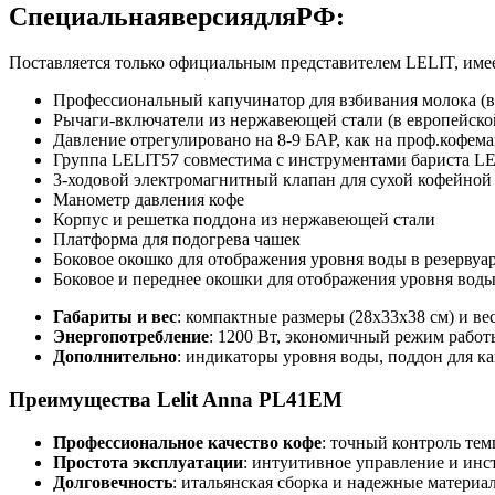
С
п
е
ц
и
а
л
ь
н
а
я
в
е
р
с
и
я
д
л
я
Р
Ф
:
Поставляется только официальным представителем LELIT, име
Профессиональный капучинатор для взбивания молока (в
Рычаги-включатели из нержавеющей стали (в европейской
Давление отрегулировано на 8-9 БАР, как на проф.кофем
Группа LELIT57 совместима с инструментами бариста L
3-ходовой электромагнитный клапан для сухой кофейной
Манометр давления кофе
Корпус и решетка поддона из нержавеющей стали
Платформа для подогрева чашек
Боковое окошко для отображения уровня воды в резервуа
Боковое и переднее окошки для отображения уровня воды
Габариты и вес
: компактные размеры (28x33x38 см) и вес
Энергопотребление
: 1200 Вт, экономичный режим работ
Дополнительно
: индикаторы уровня воды, поддон для к
Преимущества Lelit Anna PL41EM
Профессиональное качество кофе
: точный контроль те
Простота эксплуатации
: интуитивное управление и инс
Долговечность
: итальянская сборка и надежные материа