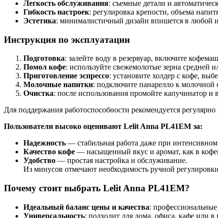
Легкость обслуживания
: съемные детали и автоматичес
Гибкость настроек
: регулировка крепости, объема напит
Эстетика
: минималистичный дизайн впишется в любой и
Инструкция по эксплуатации
Подготовка
: залейте воду в резервуар, включите кофема
Помол кофе
: используйте свежемолотые зерна средней и
Приготовление эспрессо
: установите холдер с кофе, выб
Молочные напитки
: подключите панарелло к молочной 
Очистка
: после использования промойте капучинатор и
Для поддержания работоспособности рекомендуется регулярно 
Пользователи высоко оценивают Lelit Anna PL41EM за:
Надежность
— стабильная работа даже при интенсивном
Качество кофе
— насыщенный вкус и аромат, как в кофе
Удобство
— простая настройка и обслуживание.
Из минусов отмечают необходимость ручной регулировки 
Почему стоит выбрать Lelit Anna PL41EM?
Идеальный баланс цены и качества
: профессиональные
Универсальность
: подходит для дома, офиса, кафе или в