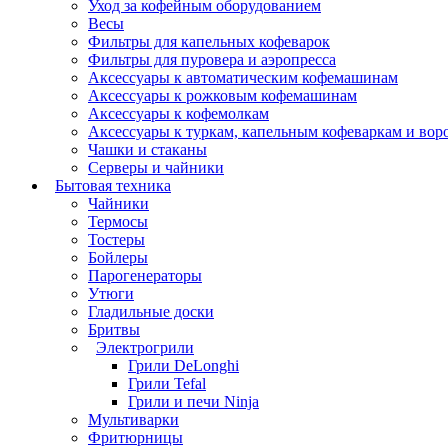
Уход за кофейным оборудованием
Весы
Фильтры для капельных кофеварок
Фильтры для пуровера и аэропресса
Аксессуары к автоматическим кофемашинам
Аксессуары к рожковым кофемашинам
Аксессуары к кофемолкам
Аксессуары к туркам, капельным кофеваркам и вор
Чашки и стаканы
Серверы и чайники
Бытовая техника
Чайники
Термосы
Тостеры
Бойлеры
Парогенераторы
Утюги
Гладильные доски
Бритвы
Электрогрили
Грили DeLonghi
Грили Tefal
Грили и печи Ninja
Мультиварки
Фритюрницы