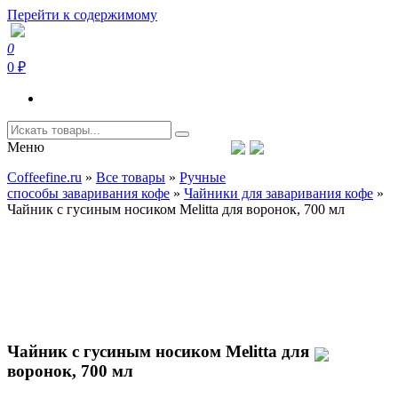
Перейти к содержимому
0
Coffeefine.ru
Интернет-магазин кофемашин и кофейной техники для дома
0 ₽
Меню
Тел.+7 (926) 699-85-06
Пн-Вс 10:00-20:00 МСК
Coffeefine.ru
»
Все товары
»
Ручные
support@coffeefine.ru
способы заваривания кофе
»
Чайники для заваривания кофе
»
Чайник с гусиным носиком Melitta для воронок, 700 мл
Чайник с гусиным носиком Melitta для
воронок, 700 мл