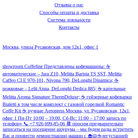
Отзывы о нас
Способы оплаты и доставка
Система лояльности
Контакты
Наш склад и пункт самовывоза:
Москва, улица Русаковская, дом 12к1, офис 1
Посмотреть кофемашины можно здесь:
showroom Coffefine Представлены кофемашины: ☕️
автоматические – Jura Z10, Melitta Barista TS SST, Melitta
Caffeo CI Е 970-101, Nivona 790, DeLonghi Dinamica; ☕️
рожковые – Lelit Anna, DeLonghi Dedica 885; ☕️ капельные
Melitta Aroma Signature ThermDeluxe; ☕️ гейзерные кофеварки
Bialetti в том числе комплект с газовой горелкой Romantic
Coffe Kit ☕️ ручные Aeropress Москва, ул. Русаковская, 12к1,
офис 1 Пн-Пт 10:00 – 19:00, Сб-Вс: 11:00 – 17:00 запись по
телефону 📞 +7 926 699-85-06 📆 просим предварительно
записаться на посещение шоурума – мы будем рады встретить
Вас и провести демонстрацию машин с 🧁🥧☕️дегустацией