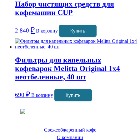
Набор чистящих средств для
кофемашин CUP
₽
2 840
В корзину
Купить
Фильтры для капельных
кофеварок Melitta Original 1х4
неотбеленные, 40 шт
₽
690
В корзину
Купить
Coffeefine.ru - магазин хороших
кофемашин для дома
Свежеобжаренный кофе
О компании