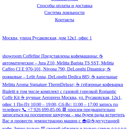
Способы оплаты и доставка
Система лояльности
Контакты
Наш склад и пункт самовывоза:
Москва, улица Русаковская, дом 12к1, офис 1
Посмотреть кофемашины можно здесь:
showroom Coffefine Представлены кофемашины: ☕️
автоматические – Jura Z10, Melitta Barista TS SST, Melitta
Caffeo CI Е 970-101, Nivona 790, DeLonghi Dinamica; ☕️
рожковые – Lelit Anna, DeLonghi Dedica 885; ☕️ капельные
Melitta Aroma Signature ThermDeluxe; ☕️ гейзерные кофеварки
Bialetti в том числе комплект с газовой горелкой Romantic
Coffe Kit ☕️ ручные Aeropress Москва, ул. Русаковская, 12к1,
офис 1 Пн-Пт 10:00 – 19:00, Сб-Вс: 11:00 – 17:00 запись по
телефону 📞 +7 926 699-85-06 📆 просим предварительно
записаться на посещение шоурума – мы будем рады встретить
Вас и провести демонстрацию машин с 🧁🥧☕️дегустацией
кофе. Зерно только 💯 свежей обжарки и только самые ⭐️⭐️⭐️⭐️⭐️