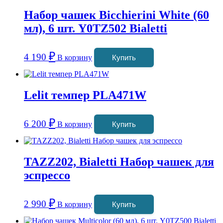
Набор чашек Bicchierini White (60
мл), 6 шт. Y0TZ502 Bialetti
₽
4 190
В корзину
Купить
Lelit темпер PLA471W
₽
6 200
В корзину
Купить
TAZZ202, Bialetti Набор чашек для
эспрессо
₽
2 990
В корзину
Купить