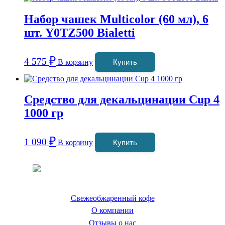
Набор чашек Multicolor (60 мл), 6
шт. Y0TZ500 Bialetti
₽
4 575
В корзину
Купить
Средство для декальцинации Cup 4
1000 гр
₽
1 090
В корзину
Купить
Coffeefine.ru - магазин хороших
кофемашин для дома
Свежеобжаренный кофе
О компании
Отзывы о нас