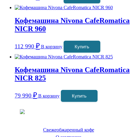
Кофемашина Nivona CafeRomatica
NICR 960
₽
112 990
В корзину
Купить
Кофемашина Nivona CafeRomatica
NICR 825
₽
79 990
В корзину
Купить
Coffeefine.ru - магазин хороших
кофемашин для дома
Свежеобжаренный кофе