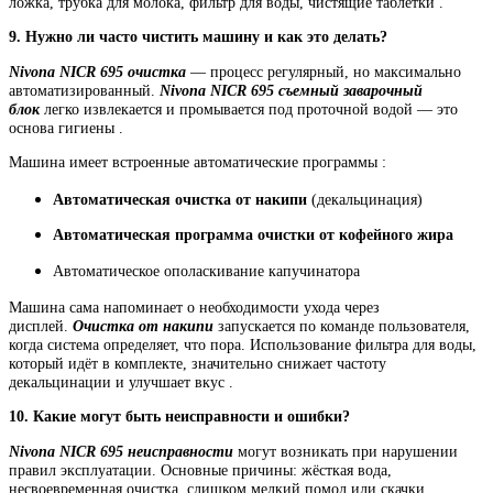
ложка, трубка для молока, фильтр для воды, чистящие таблетки .
9. Нужно ли часто чистить машину и как это делать?
Nivona NICR 695 очистка
— процесс регулярный, но максимально
автоматизированный.
Nivona NICR 695 съемный заварочный
блок
легко извлекается и промывается под проточной водой — это
основа гигиены .
Машина имеет встроенные автоматические программы :
Автоматическая очистка от накипи
(декальцинация)
Автоматическая программа очистки от кофейного жира
Автоматическое ополаскивание капучинатора
Машина сама напоминает о необходимости ухода через
дисплей.
Очистка от накипи
запускается по команде пользователя,
когда система определяет, что пора. Использование фильтра для воды,
который идёт в комплекте, значительно снижает частоту
декальцинации и улучшает вкус .
10. Какие могут быть неисправности и ошибки?
Nivona NICR 695 неисправности
могут возникать при нарушении
правил эксплуатации. Основные причины: жёсткая вода,
несвоевременная очистка, слишком мелкий помол или скачки