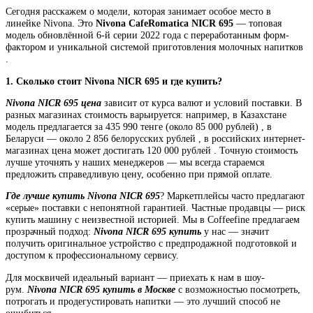
Сегодня расскажем о модели, которая занимает особое место в
линейке Nivona. Это
Nivona CafeRomatica NICR 695
— топовая
модель обновлённой 6-й серии 2022 года с переработанным форм-
фактором и уникальной системой приготовления молочных напитков
.
1. Сколько стоит Nivona NICR 695 и где купить?
Nivona NICR 695 цена
зависит от курса валют и условий поставки. В
разных магазинах стоимость варьируется: например, в Казахстане
модель предлагается за 435 990 тенге (около 85 000 рублей) , в
Беларуси — около 2 856 белорусских рублей , в российских интернет-
магазинах цена может достигать 120 000 рублей . Точную стоимость
лучше уточнять у наших менеджеров — мы всегда стараемся
предложить справедливую цену, особенно при прямой оплате.
Где лучше купить Nivona NICR 695
? Маркетплейсы часто предлагают
«серые» поставки с непонятной гарантией. Частные продавцы — риск
купить машину с неизвестной историей. Мы в Coffeefine предлагаем
прозрачный подход:
Nivona NICR 695 купить
у нас — значит
получить оригинальное устройство с предпродажной подготовкой и
доступом к профессиональному сервису.
Для москвичей идеальный вариант — приехать к нам в шоу-
рум.
Nivona NICR 695 купить в Москве
с возможностью посмотреть,
потрогать и продегустировать напитки — это лучший способ не
ошибиться.