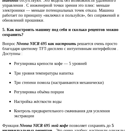
bluetooth
отсутствуют. Это модель без возможности удалённого
управления . С инженерной точки зрения это плюс: меньше
электроники — меньше потенциальных точек отказа. Машина
работает по принципу «включил и пользуйся», без сопряжений и
обновлений прошивки.
5. Как настроить машину под себя и сколько рецептов можно
сохранить?
Вопрос
Nivona NICR 695 как настроить
решается очень просто
благодаря цветному TFT-дисплею с интуитивным интерфейсом .
Доступны :
Регулировка крепости кофе — 5 уровней
Три уровня температуры напитка
Три степени помола (настраиваются механически)
Регулировка объёма порции
Настройка жёсткости воды
Контроль предварительного смачивания для усиления
экстракции
Функция
Nivona NICR 695 мой кофе
позволяет сохранять до
5
индивидуальных рецептов
. Это очень удобно: настроили однажды