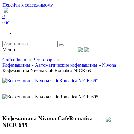
Перейти к содержимому
0
Coffeefine.ru
Интернет-магазин кофемашин и кофейной техники для дома
0 ₽
Меню
Тел.+7 (926) 699-85-06
Пн-Вс 10:00-20:00 МСК
Coffeefine.ru
»
Все товары
»
support@coffeefine.ru
Кофемашины
»
Автоматические кофемашины
»
Nivona
»
Кофемашина Nivona CafeRomatica NICR 695
Кофемашина Nivona CafeRomatica
NICR 695