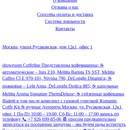
О компании
Отзывы о нас
Способы оплаты и доставка
Система лояльности
Контакты
Наш склад и пункт самовывоза:
Москва, улица Русаковская, дом 12к1, офис 1
Посмотреть кофемашины можно здесь:
showroom Coffefine Представлены кофемашины: ☕️
автоматические – Jura Z10, Melitta Barista TS SST, Melitta
Caffeo CI Е 970-101, Nivona 790, DeLonghi Dinamica; ☕️
рожковые – Lelit Anna, DeLonghi Dedica 885; ☕️ капельные
Melitta Aroma Signature ThermDeluxe; ☕️ гейзерные кофеварки
Bialetti в том числе комплект с газовой горелкой Romantic
Coffe Kit ☕️ ручные Aeropress Москва, ул. Русаковская, 12к1,
офис 1 Пн-Пт 10:00 – 19:00, Сб-Вс: 11:00 – 17:00 запись по
телефону 📞 +7 926 699-85-06 📆 просим предварительно
записаться на посещение шоурума – мы будем рады встретить