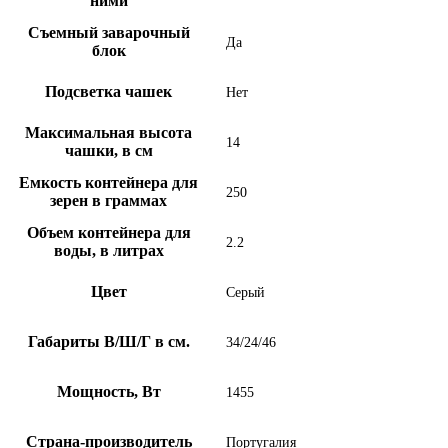
ними
Съемный заварочный
Да
блок
Подсветка чашек
Нет
Максимальная высота
14
чашки, в см
Емкость контейнера для
250
зерен в граммах
Объем контейнера для
2.2
воды, в литрах
Цвет
Серый
Габариты В/Ш/Г в см.
34/24/46
Мощность, Вт
1455
Страна-производитель
Португалия