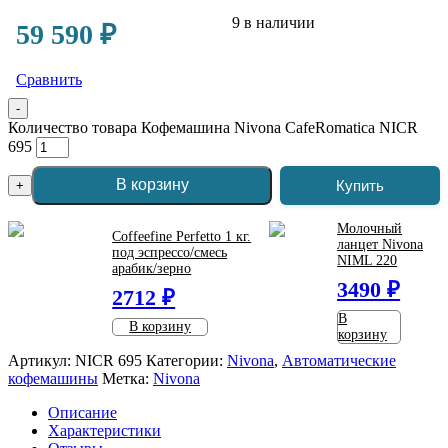
9 в наличии
59 590
₽
Сравнить
-
Количество товара Кофемашина Nivona CafeRomatica NICR
695
В корзину
Купить
+
Молочный
Coffeefine Perfetto 1 кг.
ланцет Nivona
под эспрессо/смесь
NIML 220
арабик/зерно
3490 ₽
2712 ₽
В
В корзину
корзину
Артикул:
NICR 695
Категории:
Nivona
,
Автоматические
кофемашины
Метка:
Nivona
Описание
Характеристики