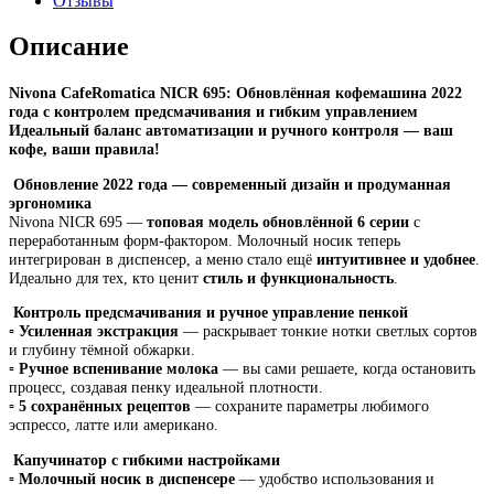
Отзывы
Описание
Nivona CafeRomatica NICR 695: Обновлённая кофемашина 2022
года с контролем предсмачивания и гибким управлением
Идеальный баланс автоматизации и ручного контроля — ваш
кофе, ваши правила!
Обновление 2022 года — современный дизайн и продуманная
эргономика
Nivona NICR 695 —
топовая модель обновлённой 6 серии
с
переработанным форм-фактором. Молочный носик теперь
интегрирован в диспенсер, а меню стало ещё
интуитивнее и удобнее
.
Идеально для тех, кто ценит
стиль и функциональность
.
Контроль предсмачивания и ручное управление пенкой
▫️
Усиленная экстракция
— раскрывает тонкие нотки светлых сортов
и глубину тёмной обжарки.
▫️
Ручное вспенивание молока
— вы сами решаете, когда остановить
процесс, создавая пенку идеальной плотности.
▫️
5 сохранённых рецептов
— сохраните параметры любимого
эспрессо, латте или американо.
Капучинатор с гибкими настройками
▫️
Молочный носик в диспенсере
— удобство использования и