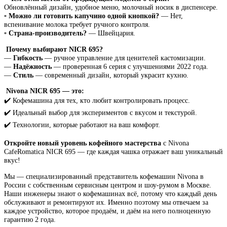
Обновлённый дизайн, удобное меню, молочный носик в диспенсере.
▫️
Можно ли готовить капучино одной кнопкой?
— Нет,
вспенивание молока требует ручного контроля.
▫️
Страна-производитель?
— Швейцария.
Почему выбирают NICR 695?
—
Гибкость
— ручное управление для ценителей кастомизации.
—
Надёжность
— проверенная 6 серия с улучшениями 2022 года.
—
Стиль
— современный дизайн, который украсит кухню.
Nivona NICR 695 — это:
✔️ Кофемашина для тех, кто любит контролировать процесс.
✔️ Идеальный выбор для экспериментов с вкусом и текстурой.
✔️ Технологии, которые работают на ваш комфорт.
Откройте новый уровень кофейного мастерства
с Nivona
CafeRomatica NICR 695 — где каждая чашка отражает ваш уникальный
вкус!
Мы — специализированный представитель кофемашин Nivona в
России с собственным сервисным центром и шоу-румом в Москве.
Наши инженеры знают о кофемашинах всё, потому что каждый день
обслуживают и ремонтируют их. Именно поэтому мы отвечаем за
каждое устройство, которое продаём, и даём на него полноценную
гарантию 2 года.