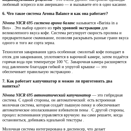
любимый эспрессо или американо — и вызываете его в одно касание.
6. Что такое система Aroma Balance и как она работает?
Nivona NICR 695 система арома баланс
называется «Barista in a
Box» . Это выбор одного из
трёх уровней экстракции
для
великолепного вкуса кофе. Система регулирует скорость пролива и
предварительное смачивание, позволяя раскрывать разные грани вкуса
одного и того же сорта зерна.
Технология заваривания здесь особенная: смолотый кофе попадает в
отсек для заваривания, уплотняется в варочной камере, затем подаётся
горячая вода при температуре 100 °C. Заварочная камера расширяется
под давлением благодаря гибкой и упругой крышке — это
обеспечивает правильную экстракцию .
7. Как работает капучинатор и можно ли приготовить два
напитка?
Nivona NICR 695 автоматический капучинатор
— это гибридная
система. С одной стороны, он автоматический: есть встроенная
молочная система, которая создаёт пышную пенку и обеспечивает
автоматическое ополаскивание взбивателя пены . С другой стороны,
процесс вспенивания управляется вручную: вы сами решаете, когда
остановиться, добиваясь идеальной текстуры .
Молочная система интегрирована в диспенсер, что делает