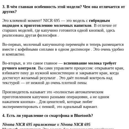
3. В чём главная особенность этой модели? Чем она отличается от
других?
Это ключевой момент! NICR 695 — это модель с
гибридным
подходом к приготовлению молочных напитков
. В отличие от
старших моделей, где капучино готовится одной кнопкой, здесь
реализована другая философия .
Во-первых, молочный капучинатор перемещён и теперь размещается
вместе с кофейными соплами в одном диспенсере . Это очень удобно
и компактно.
Во-вторых, и это самое главное —
вспенивание молока требует
ручного контроля
. Вы сами управляете процессом: открываете кран,
взбиваете пену до нужной консистенции и закрываете кран, когда
достигнут желаемый результат . Это даёт полный контроль над
текстурой — от нежной до очень плотной пены.
Производитель называет это «полностью автоматическим
приготовлением капучино разными операциями, а не одним
нажатием кнопки» . Для ценителей, которые любят
экспериментировать с пенкой, это идеальный вариант.
4. Есть ли управление со смартфона и Bluetooth?
Nivona NICR 695 приложение
и
Nivona NICR 695