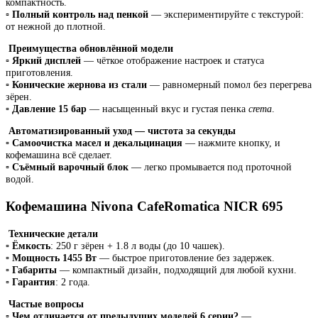
компактность.
▫️
Полный контроль над пенкой
— экспериментируйте с текстурой:
от нежной до плотной.
Преимущества обновлённой модели
▫️
Яркий дисплей
— чёткое отображение настроек и статуса
приготовления.
▫️
Конические жернова из стали
— равномерный помол без перегрева
зёрен.
▫️
Давление 15 бар
— насыщенный вкус и густая пенка
crema
.
Автоматизированный уход — чистота за секунды
▫️
Самоочистка масел и декальцинация
— нажмите кнопку, и
кофемашина всё сделает.
▫️
Съёмный варочный блок
— легко промывается под проточной
водой.
Кофемашина Nivona CafeRomatica NICR 695
Технические детали
▫️
Ёмкость
: 250 г зёрен + 1.8 л воды (до 10 чашек).
▫️
Мощность 1455 Вт
— быстрое приготовление без задержек.
▫️
Габариты
— компактный дизайн, подходящий для любой кухни.
▫️
Гарантия
: 2 года.
Частые вопросы
▫️
Чем отличается от предыдущих моделей 6 серии?
—