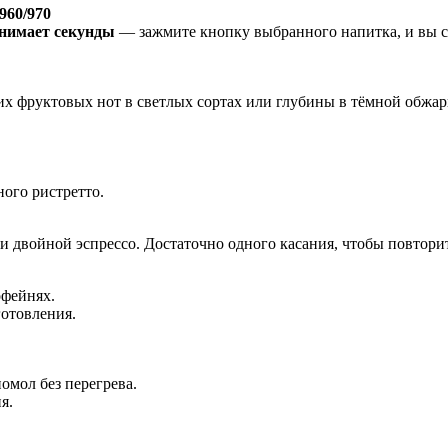
960/970
анимает секунды
— зажмите кнопку выбранного напитка, и вы ср
х фруктовых нот в светлых сортах или глубины в тёмной обжар
ного ристретто.
ли двойной эспрессо. Достаточно одного касания, чтобы повтори
офейнях.
отовления.
мол без перегрева.
я.