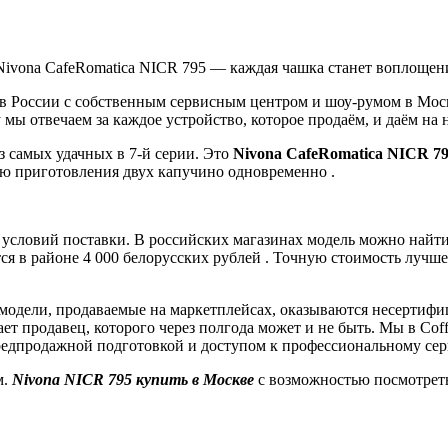
Nivona CafeRomatica NICR 795 — каждая чашка станет воплощен
 России с собственным сервисным центром и шоу-румом в Моск
ы отвечаем за каждое устройство, которое продаём, и даём на 
з самых удачных в 7-й серии. Это
Nivona CafeRomatica NICR 7
ью приготовления двух капучино одновременно .
 условий поставки. В российских магазинах модель можно найти в
ется в районе 4 000 белорусских рублей . Точную стоимость луч
модели, продаваемые на маркетплейсах, оказываются несертифи
ечает продавец, которого через полгода может и не быть. Мы в Co
редпродажной подготовкой и доступом к профессиональному сер
м.
Nivona NICR 795 купить в Москве
с возможностью посмотреть