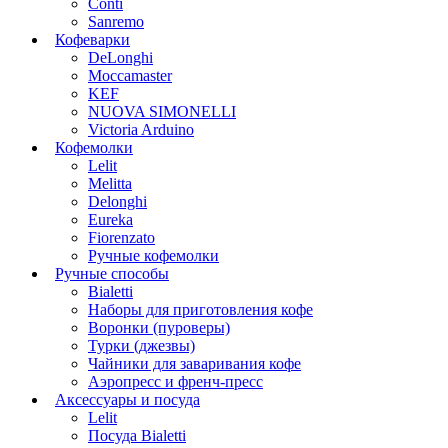
Conti
Sanremo
Кофеварки
DeLonghi
Moccamaster
KEF
NUOVA SIMONELLI
Victoria Arduino
Кофемолки
Lelit
Melitta
Delonghi
Eureka
Fiorenzato
Ручные кофемолки
Ручные способы
Bialetti
Наборы для приготовления кофе
Воронки (пуроверы)
Турки (джезвы)
Чайники для заваривания кофе
Аэропресс и френч-пресс
Аксессуары и посуда
Lelit
Посуда Bialetti