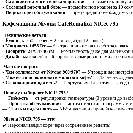
▫️
Самоочистка масел и декальцинация
— нажмите кнопку, и с
▫️
Съёмный варочный блок
— промойте под краном за 10 секу
▫️
Индикаторы обслуживания
— предупредят о необходимости
Кофемашина Nivona CafeRomatica NICR 795
Технические детали
▫️
Ёмкость
: 250 г зёрен + 2.2 л воды (до 12 чашек).
▫️
Мощность 1455 Вт
— быстрое приготовление без задержек.
▫️
Габариты 24×34×46 см
— компактность даже для маленькой 
▫️
Дизайн
: матово-чёрный корпус с хромированными акцентами 
Частые вопросы
▫️
Чем отличается от Nivona 960/970?
— Упрощённые настройки 
▫️
Можно ли использовать молотый кофе?
— Да, через отдель
▫️
Страна-производитель?
— Португалия. Гарантия — 2 года.
Почему выбирают NICR 795?
—
Гибкость
— от регулировки температуры (3 уровня) до выбо
—
Простота обслуживания
— автоматические программы и и
—
Стиль и надёжность
— ABS-пластик и европейское качеств
Nivona NICR 795 — это:
✔️ Персонализация кофе через сохранённые рецепты.