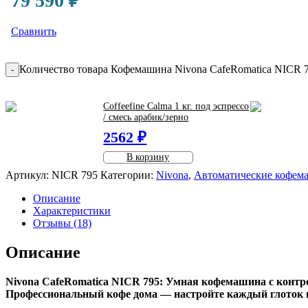
79 590
₽
Сравнить
Количество товара Кофемашина Nivona CafeRomatica NICR 
-
Coffeefine Calma 1 кг. под эспрессо
/ смесь арабик/зерно
2562 ₽
В корзину
Артикул:
NICR 795
Категории:
Nivona
,
Автоматические кофе
Описание
Характеристики
Отзывы (18)
Описание
Nivona CafeRomatica NICR 795: Умная кофемашина с контр
Профессиональный кофе дома — настройте каждый глоток п