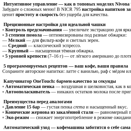
Интуитивное управление — как в топовых моделях Nivona 
Забудьте о сложных меню! В NICR 795
настройка напитков з
ценит
простоту и скорость
без ущерба для качества.
Прецизионные настройки для идеальной чашки
▫️
Контроль предсмачивания
— увеличьте экстракцию для ярки
▫️
3 степени помола
— оптимизированы под разные обжарки:
—
Мелкий
— для фильтр-кофе и светлых зерен.
—
Средний
— классический эспрессо.
—
Крупный
— насыщенная тёмная обжарка.
▫️
5 уровней крепости
(7–16 г) — от лёгкого американо до плот
5 программируемых рецептов — ваш кофе, ваши правила
Сохраните авторские напитки: латте с ванилью, раф с мёдом и
Капучинатор OneTouch: бармен-качество за секунды
▫️
Автоматическая пенка
— воздушная и шелковистая, как в к
▫️
Автоополаскиватель
— никаких остатков молока после приг
Преимущества перед аналогами
▫️
Давление 15 бар
— густая пенка
crema
и насыщенный вкус.
▫️
Конические жернова из закалённой стали
— равномерный по
▫️
Эко-режим
— снижает энергопотребление в режиме ожидани
Автоматический уход — кофемашина заботится о себе сама