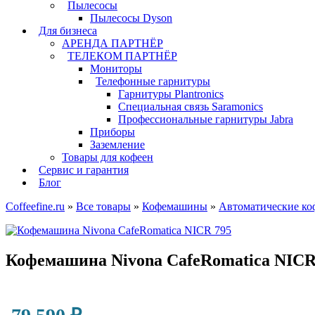
Пылесосы
Пылесосы Dyson
Для бизнеса
АРЕНДА ПАРТНЁР
ТЕЛЕКОМ ПАРТНЁР
Мониторы
Телефонные гарнитуры
Гарнитуры Plantronics
Специальная связь Saramonics
Профессиональные гарнитуры Jabra
Приборы
Заземление
Товары для кофеен
Сервис и гарантия
Блог
Coffeefine.ru
»
Все товары
»
Кофемашины
»
Автоматические к
Кофемашина Nivona CafeRomatica NICR