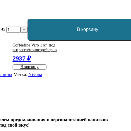
795
В корзину
+
Coffeefine Vero 1 кг. под
эспрессо/моносорт/зерно
2937 ₽
В корзину
машины
Метка:
Nivona
олем предсмачивания и персонализацией напитков
од свой вкус!