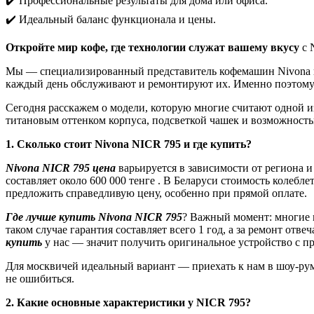
✔️ Профессиональные результаты для дома или офиса.
✔️ Идеальный баланс функционала и цены.
Откройте мир кофе, где технологии служат вашему вкусу
с 
Мы — специализированный представитель кофемашин Nivona в
каждый день обслуживают и ремонтируют их. Именно поэтому м
Сегодня расскажем о модели, которую многие считают одной и
титановым оттенком корпуса, подсветкой чашек и возможност
1. Сколько стоит Nivona NICR 795 и где купить?
Nivona NICR 795 цена
варьируется в зависимости от региона и
составляет около 600 000 тенге . В Беларуси стоимость колебл
предложить справедливую цену, особенно при прямой оплате.
Где лучше купить Nivona NICR 795
? Важный момент: многие 
таком случае гарантия составляет всего 1 год, а за ремонт отв
купить
у нас — значит получить оригинальное устройство с п
Для москвичей идеальный вариант — приехать к нам в шоу-ру
не ошибиться.
2. Какие основные характеристики у NICR 795?