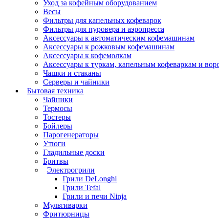
Уход за кофейным оборудованием
Весы
Фильтры для капельных кофеварок
Фильтры для пуровера и аэропресса
Аксессуары к автоматическим кофемашинам
Аксессуары к рожковым кофемашинам
Аксессуары к кофемолкам
Аксессуары к туркам, капельным кофеваркам и вор
Чашки и стаканы
Серверы и чайники
Бытовая техника
Чайники
Термосы
Тостеры
Бойлеры
Парогенераторы
Утюги
Гладильные доски
Бритвы
Электрогрили
Грили DeLonghi
Грили Tefal
Грили и печи Ninja
Мультиварки
Фритюрницы