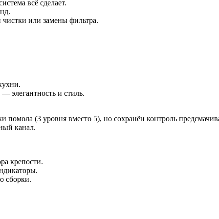
истема всё сделает.
нд.
 чистки или замены фильтра.
кухни.
— элегантность и стиль.
помола (3 уровня вместо 5), но сохранён контроль предсмачив
ный канал.
ра крепости.
ндикаторы.
о сборки.