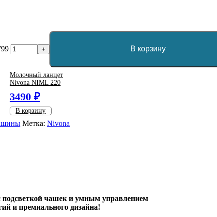
799
В корзину
+
Молочный ланцет
Nivona NIML 220
3490 ₽
В корзину
машины
Метка:
Nivona
с подсветкой чашек и умным управлением
гий и премиального дизайна!