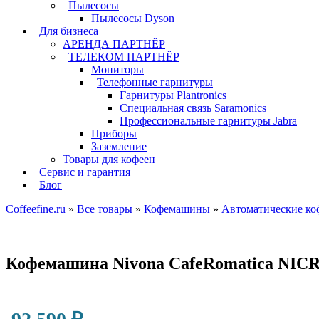
Пылесосы
Пылесосы Dyson
Для бизнеса
АРЕНДА ПАРТНЁР
ТЕЛЕКОМ ПАРТНЁР
Мониторы
Телефонные гарнитуры
Гарнитуры Plantronics
Специальная связь Saramonics
Профессиональные гарнитуры Jabra
Приборы
Заземление
Товары для кофеен
Сервис и гарантия
Блог
Coffeefine.ru
»
Все товары
»
Кофемашины
»
Автоматические к
Кофемашина Nivona CafeRomatica NICR