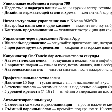
Уникальные особенности модели 799
▫️
Подсветка и подогрев чашек
— ваши кружки всегда готовы к
▫️
Дизайн из нержавеющей стали и хрома
— элегантный корпу
Интеллектуальное управление как в Nivona 960/970
▫️
Настройка напитков в одно касание
— зажмите кнопку выбр
▫️
Контроль предсмачивания
— усиливает экстракцию для ярки
Управление через приложение Nivona App
▫️
Bluetooth-подключение
— запускайте приготовление, настра
▫️
5 программируемых рецептов
— сохраните авторские напитк
Капучинатор OneTouch: бармен-качество за секунды
▫️
Автоматическая пенка
— воздушная и нежная, как в кофейн
▫️
2 варианта подачи
— сначала кофе, потом молоко, или наобо
▫️
Автоополаскиватель
— чистота системы после каждого испо
Профессиональные технологии
▫️
Давление 15 бар
— густая пенка
crema
и насыщенный вкус.
▫️
3 степени помола
— оптимизированы под разные обжарки (све
▫️
5 уровней крепости
(7–16 г) — от лёгкого американо до плот
Автоматизированный уход
▫️
Самоочистка масел и декальцинация
— просто нажмите кн
▫️
Съёмный варочный блок
— промойте под краном за 10 секу