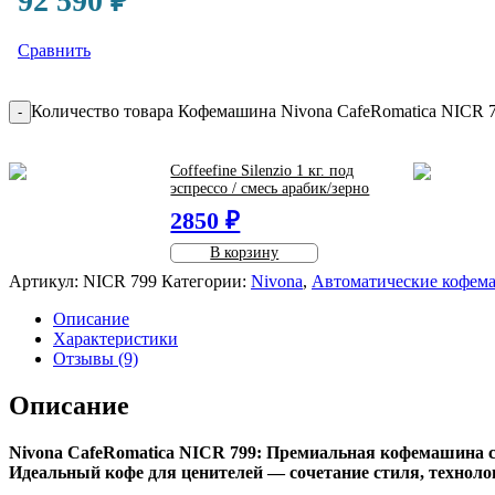
92 590
₽
Сравнить
Количество товара Кофемашина Nivona CafeRomatica NICR 
-
Coffeefine Silenzio 1 кг. под
эспрессо / смесь арабик/зерно
2850 ₽
В корзину
Артикул:
NICR 799
Категории:
Nivona
,
Автоматические кофе
Описание
Характеристики
Отзывы (9)
Описание
Nivona CafeRomatica NICR 799: Премиальная кофемашина 
Идеальный кофе для ценителей — сочетание стиля, техноло