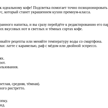
 идеальному кофе! Подсветка помогает точно позиционировать ч
с, который станет украшением кухни премиум-класса.
анного напитка, и вы сразу перейдёте к редактированию его п
х вкусовых нот в светлых и тёмных сортах кофе.
ивайте рецепты или меняйте температуру воды со смартфона.
и: латте с карамелью, раф с мёдом или двойной эспрессо.
ях.
рот.
льзования.
тлая, средняя, тёмная).
ного ристретто.
опку.
нд.