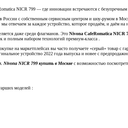
Romatica NICR 799 — где инновации встречаются с безупречным
 России с собственным сервисным центром и шоу-румом в Моск
ы отвечаем за каждое устройство, которое продаём, и даём на 
еляется даже среди флагманов. Это
Nivona CafeRomatica NICR 
ек и полным набором технологий премиум-класса .
купке на маркетплейсах вы часто получаете «серый» товар с гар
гинальное устройство 2022 года выпуска и новее с предпродажн
м.
Nivona NICR 799 купить в Москве
с возможностью посмотреть
тарших моделей :