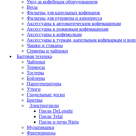
Уход за кофейным оборудованием
Весы
Фильтры для капельных кофеварок
Фильтры для пуровера и аэропресса
Аксессуары к автоматическим кофемашинам
Аксессуары к рожковым кофемашинам
Аксессуары к кофемолкам
Аксессуары к туркам, капельным кофеваркам и вор
Чашки и стаканы
Серверы и чайники
Бытовая техника
Чайники
Термосы
Тостеры
Бойлеры
Парогенераторы
Утюги
Гладильные доски
Бритвы
Электрогрили
Грили DeLonghi
Грили Tefal
Грили и печи Ninja
Мультиварки
Фритюрницы