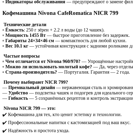
▫️
Индикаторы обслуживания
— предупреждают о замене филь
Кофемашина Nivona CafeRomatica NICR 799
Технические детали
▫️
Ёмкость
: 250 г зёрен + 2.2 л воды (до 12 чашек).
▫️
Мощность 1455 Вт
— быстрое приготовление без задержек.
▫️
Габариты 24×34×46 см
— компактность для любой кухни.
▫️
Вес 10.1 кг
— устойчивая конструкция с задними роликами д
Частые вопросы
▫️
Чем отличается от Nivona 960/970?
— Упрощённые настройки 
▫️
Можно ли использовать молотый кофе?
— Да, через отдель
▫️
Страна-производитель?
— Португалия. Гарантия — 2 года.
Почему выбирают NICR 799?
—
Премиальный дизайн
— нержавеющая сталь и хромирован
—
Удобство
— подсветка чашек и подогрев для идеального се
—
Гибкость
— 5 сохранённых рецептов и контроль экстракции
Nivona NICR 799 — это:
✔️ Кофемашина для тех, кто ценит эстетику и технологии.
✔️ Профессиональные напитки с кастомизацией под ваш вкус.
✔️ Надёжность и простота ухода.