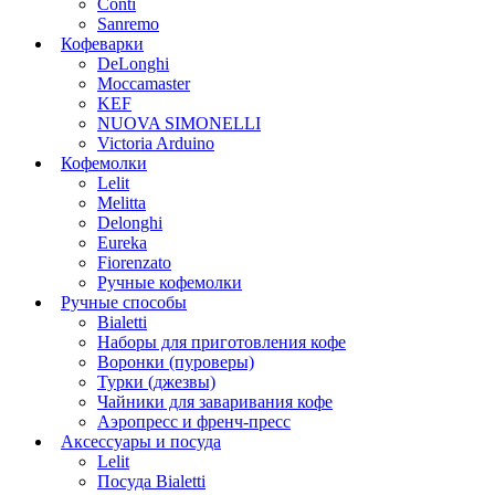
Conti
Sanremo
Кофеварки
DeLonghi
Moccamaster
KEF
NUOVA SIMONELLI
Victoria Arduino
Кофемолки
Lelit
Melitta
Delonghi
Eureka
Fiorenzato
Ручные кофемолки
Ручные способы
Bialetti
Наборы для приготовления кофе
Воронки (пуроверы)
Турки (джезвы)
Чайники для заваривания кофе
Аэропресс и френч-пресс
Аксессуары и посуда
Lelit
Посуда Bialetti