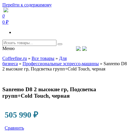
Перейти к содержимому
0
Coffeefine.ru
Интернет-магазин кофемашин и кофейной техники для дома
0 ₽
Меню
Тел.+7 (926) 699-85-06
Пн-Вс 10:00-20:00 МСК
Coffeefine.ru
»
Все товары
»
Для
support@coffeefine.ru
бизнеса
»
Профессиональные эспрессо-машины
»
Sanremo D8
2 высокие гр, Подсветка групп+Cold Touch, черная
Sanremo D8 2 высокие гр, Подсветка
групп+Cold Touch, черная
505 990
₽
Сравнить