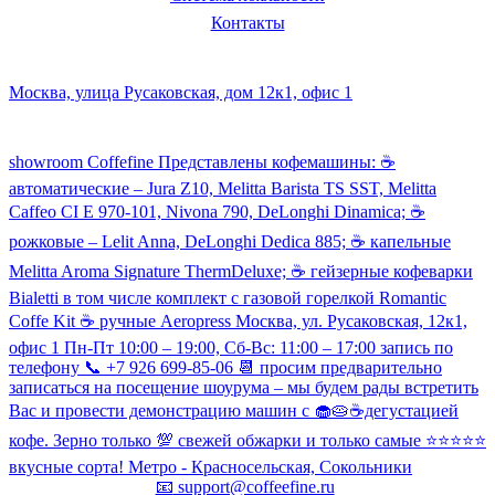
Контакты
Наш склад и пункт самовывоза:
Москва, улица Русаковская, дом 12к1, офис 1
Посмотреть кофемашины можно здесь:
showroom Coffefine Представлены кофемашины: ☕️
автоматические – Jura Z10, Melitta Barista TS SST, Melitta
Caffeo CI Е 970-101, Nivona 790, DeLonghi Dinamica; ☕️
рожковые – Lelit Anna, DeLonghi Dedica 885; ☕️ капельные
Melitta Aroma Signature ThermDeluxe; ☕️ гейзерные кофеварки
Bialetti в том числе комплект с газовой горелкой Romantic
Coffe Kit ☕️ ручные Aeropress Москва, ул. Русаковская, 12к1,
офис 1 Пн-Пт 10:00 – 19:00, Сб-Вс: 11:00 – 17:00 запись по
телефону 📞 +7 926 699-85-06 📆 просим предварительно
записаться на посещение шоурума – мы будем рады встретить
Вас и провести демонстрацию машин с 🧁🥧☕️дегустацией
кофе. Зерно только 💯 свежей обжарки и только самые ⭐️⭐️⭐️⭐️⭐️
вкусные сорта! Метро - Красносельская, Сокольники
📧
support@coffeefine.ru