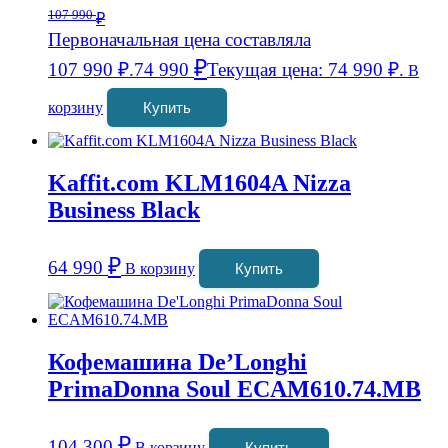
107 990
₽
Первоначальная цена составляла
₽
107 990 ₽.
74 990
Текущая цена: 74 990 ₽.
В
корзину
Купить
Kaffit.com KLM1604A Nizza
Business Black
₽
64 990
В корзину
Купить
Кофемашина De’Longhi
PrimaDonna Soul ECAM610.74.MB
₽
104 300
В корзину
Купить