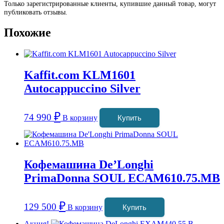
Только зарегистрированные клиенты, купившие данный товар, могут
публиковать отзывы.
Похожие
Kaffit.com KLM1601
Autocappuccino Silver
₽
74 990
В корзину
Купить
Кофемашина De’Longhi
PrimaDonna SOUL ECAM610.75.MB
₽
129 500
В корзину
Купить
Акция!