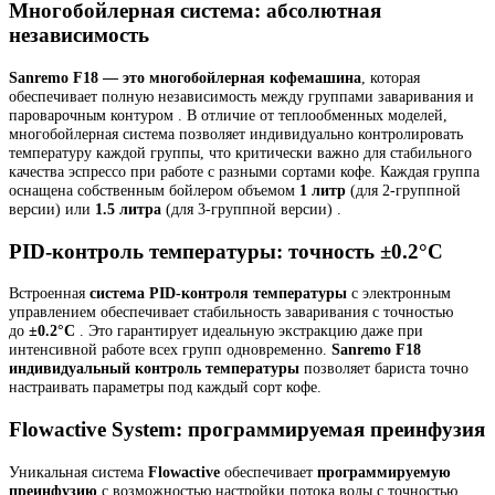
Многобойлерная система: абсолютная
независимость
Sanremo F18 — это многобойлерная кофемашина
, которая
обеспечивает полную независимость между группами заваривания и
пароварочным контуром . В отличие от теплообменных моделей,
многобойлерная система позволяет индивидуально контролировать
температуру каждой группы, что критически важно для стабильного
качества эспрессо при работе с разными сортами кофе. Каждая группа
оснащена собственным бойлером объемом
1 литр
(для 2-группной
версии) или
1.5 литра
(для 3-группной версии) .
PID-контроль температуры: точность ±0.2°C
Встроенная
система PID-контроля температуры
с электронным
управлением обеспечивает стабильность заваривания с точностью
до
±0.2°C
. Это гарантирует идеальную экстракцию даже при
интенсивной работе всех групп одновременно.
Sanremo F18
индивидуальный контроль температуры
позволяет бариста точно
настраивать параметры под каждый сорт кофе.
Flowactive System: программируемая преинфузия
Уникальная система
Flowactive
обеспечивает
программируемую
преинфузию
с возможностью настройки потока воды с точностью