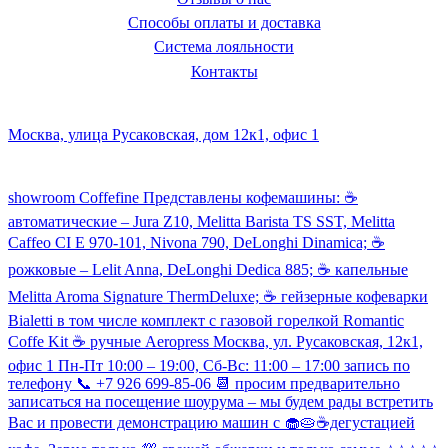
Способы оплаты и доставка
Система лояльности
Контакты
Наш склад и пункт самовывоза:
Москва, улица Русаковская, дом 12к1, офис 1
Посмотреть кофемашины можно здесь:
showroom Coffefine Представлены кофемашины: ☕️
автоматические – Jura Z10, Melitta Barista TS SST, Melitta
Caffeo CI Е 970-101, Nivona 790, DeLonghi Dinamica; ☕️
рожковые – Lelit Anna, DeLonghi Dedica 885; ☕️ капельные
Melitta Aroma Signature ThermDeluxe; ☕️ гейзерные кофеварки
Bialetti в том числе комплект с газовой горелкой Romantic
Coffe Kit ☕️ ручные Aeropress Москва, ул. Русаковская, 12к1,
офис 1 Пн-Пт 10:00 – 19:00, Сб-Вс: 11:00 – 17:00 запись по
телефону 📞 +7 926 699-85-06 📆 просим предварительно
записаться на посещение шоурума – мы будем рады встретить
Вас и провести демонстрацию машин с 🧁🥧☕️дегустацией