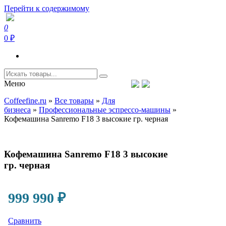
Перейти к содержимому
0
Coffeefine.ru
Интернет-магазин кофемашин и кофейной техники для дома
0 ₽
Меню
Тел.+7 (926) 699-85-06
Пн-Вс 10:00-20:00 МСК
Coffeefine.ru
»
Все товары
»
Для
support@coffeefine.ru
бизнеса
»
Профессиональные эспрессо-машины
»
Кофемашина Sanremo F18 3 высокие гр. черная
Кофемашина Sanremo F18 3 высокие
гр. черная
999 990
₽
Сравнить