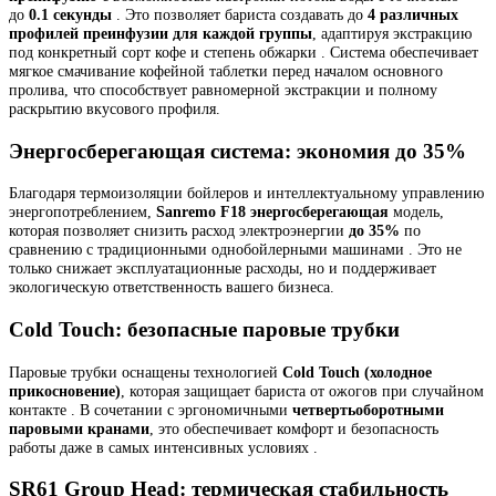
до
0.1 секунды
. Это позволяет бариста создавать до
4 различных
профилей преинфузии для каждой группы
, адаптируя экстракцию
под конкретный сорт кофе и степень обжарки . Система обеспечивает
мягкое смачивание кофейной таблетки перед началом основного
пролива, что способствует равномерной экстракции и полному
раскрытию вкусового профиля.
Энергосберегающая система: экономия до 35%
Благодаря термоизоляции бойлеров и интеллектуальному управлению
энергопотреблением,
Sanremo F18 энергосберегающая
модель,
которая позволяет снизить расход электроэнергии
до 35%
по
сравнению с традиционными однобойлерными машинами . Это не
только снижает эксплуатационные расходы, но и поддерживает
экологическую ответственность вашего бизнеса.
Cold Touch: безопасные паровые трубки
Паровые трубки оснащены технологией
Cold Touch (холодное
прикосновение)
, которая защищает бариста от ожогов при случайном
контакте . В сочетании с эргономичными
четвертьоборотными
паровыми кранами
, это обеспечивает комфорт и безопасность
работы даже в самых интенсивных условиях .
SR61 Group Head: термическая стабильность