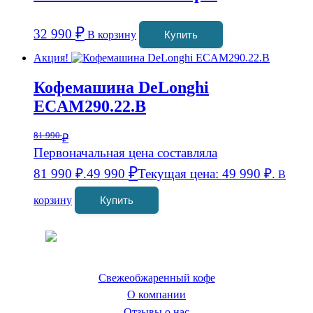
₽
32 990
В корзину
Купить
Акция!
Кофемашина DeLonghi
ECAM290.22.B
81 990
₽
Первоначальная цена составляла
₽
81 990 ₽.
49 990
Текущая цена: 49 990 ₽.
В
корзину
Купить
Coffeefine.ru - магазин хороших
кофемашин для дома
Свежеобжаренный кофе
О компании
Отзывы о нас